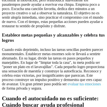
encontrar la motivación, pero reintroducir suavemente los
pasatiempos puede ayudar a reavivar esa chispa. Empieza poco a
poco. Escucha una canción favorita, dedica diez minutos a un
proyecto creativo o sal a observar la naturaleza. El objetivo no es
sentir alegría inmediata, sino practicar el compromiso con el mundo
de nuevo. Con el tiempo, estas pequeñas acciones pueden ayudar a
restaurar tu sentido de propósito y disfrute.
Establece metas pequeñas y alcanzables y celebra tus
logros
Cuando estás deprimido, incluso las tareas sencillas pueden parecer
monumentales. Establecer metas enormes solo te llevará a sentirte
abrumado. En su lugar, divide las tareas en pasos pequeños y
manejables. En lugar de "limpiar toda la casa", tu meta podría ser
"poner un plato en el lavavajillas". Cada pequeño logro proporciona
una sensación de maestría y construye la autoeficacia. Reconoce y
celebra estas victorias, por insignificantes que parezcan. Este
proceso construye un impulso positivo y demuestra que eres capaz
de avanzar. Un gran primer paso podría ser
evaluar tus emociones
de forma privada y segura.
Cuando el autocuidado no es suficiente:
Cuándo buscar ayuda profesional