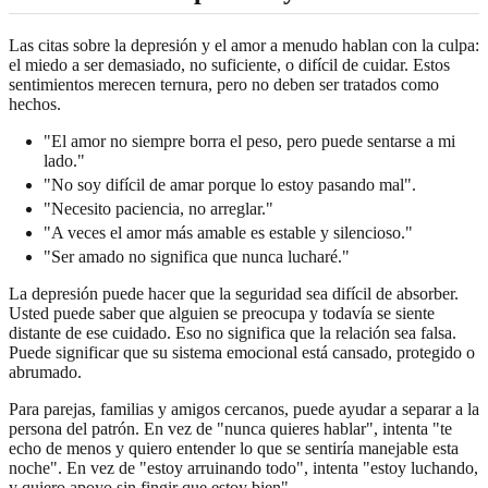
Las citas sobre la depresión y el amor a menudo hablan con la culpa:
el miedo a ser demasiado, no suficiente, o difícil de cuidar. Estos
sentimientos merecen ternura, pero no deben ser tratados como
hechos.
"El amor no siempre borra el peso, pero puede sentarse a mi
lado."
"No soy difícil de amar porque lo estoy pasando mal".
"Necesito paciencia, no arreglar."
"A veces el amor más amable es estable y silencioso."
"Ser amado no significa que nunca lucharé."
La depresión puede hacer que la seguridad sea difícil de absorber.
Usted puede saber que alguien se preocupa y todavía se siente
distante de ese cuidado. Eso no significa que la relación sea falsa.
Puede significar que su sistema emocional está cansado, protegido o
abrumado.
Para parejas, familias y amigos cercanos, puede ayudar a separar a la
persona del patrón. En vez de "nunca quieres hablar", intenta "te
echo de menos y quiero entender lo que se sentiría manejable esta
noche". En vez de "estoy arruinando todo", intenta "estoy luchando,
y quiero apoyo sin fingir que estoy bien".