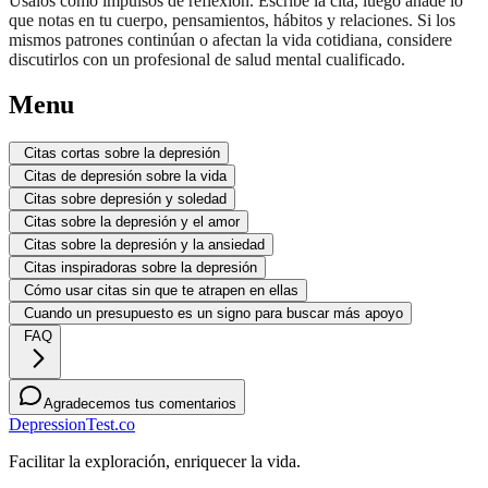
Úsalos como impulsos de reflexión. Escribe la cita, luego añade lo
que notas en tu cuerpo, pensamientos, hábitos y relaciones. Si los
mismos patrones continúan o afectan la vida cotidiana, considere
discutirlos con un profesional de salud mental cualificado.
Menu
Citas cortas sobre la depresión
Citas de depresión sobre la vida
Citas sobre depresión y soledad
Citas sobre la depresión y el amor
Citas sobre la depresión y la ansiedad
Citas inspiradoras sobre la depresión
Cómo usar citas sin que te atrapen en ellas
Cuando un presupuesto es un signo para buscar más apoyo
FAQ
Agradecemos tus comentarios
DepressionTest.co
Facilitar la exploración, enriquecer la vida.