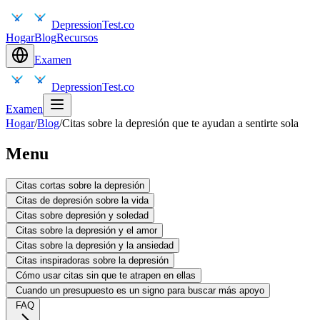
DepressionTest.co
Hogar
Blog
Recursos
Examen
DepressionTest.co
Examen
Hogar
/
Blog
/
Citas sobre la depresión que te ayudan a sentirte sola
Menu
Citas cortas sobre la depresión
Citas de depresión sobre la vida
Citas sobre depresión y soledad
Citas sobre la depresión y el amor
Citas sobre la depresión y la ansiedad
Citas inspiradoras sobre la depresión
Cómo usar citas sin que te atrapen en ellas
Cuando un presupuesto es un signo para buscar más apoyo
FAQ