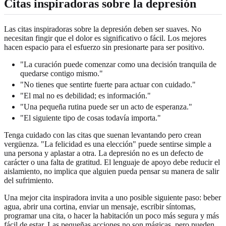
Citas inspiradoras sobre la depresión
Las citas inspiradoras sobre la depresión deben ser suaves. No
necesitan fingir que el dolor es significativo o fácil. Los mejores
hacen espacio para el esfuerzo sin presionarte para ser positivo.
"La curación puede comenzar como una decisión tranquila de
quedarse contigo mismo."
"No tienes que sentirte fuerte para actuar con cuidado."
"El mal no es debilidad; es información."
"Una pequeña rutina puede ser un acto de esperanza."
"El siguiente tipo de cosas todavía importa."
Tenga cuidado con las citas que suenan levantando pero crean
vergüenza. "La felicidad es una elección" puede sentirse simple a
una persona y aplastar a otra. La depresión no es un defecto de
carácter o una falta de gratitud. El lenguaje de apoyo debe reducir el
aislamiento, no implica que alguien pueda pensar su manera de salir
del sufrimiento.
Una mejor cita inspiradora invita a uno posible siguiente paso: beber
agua, abrir una cortina, enviar un mensaje, escribir síntomas,
programar una cita, o hacer la habitación un poco más segura y más
fácil de estar. Las pequeñas acciones no son mágicas, pero pueden