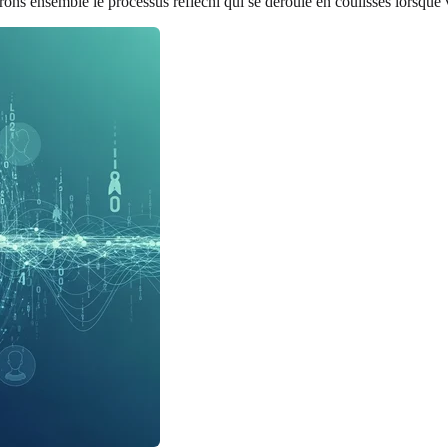
rons ensemble le processus réfléchi qui se déroule en coulisses lorsque