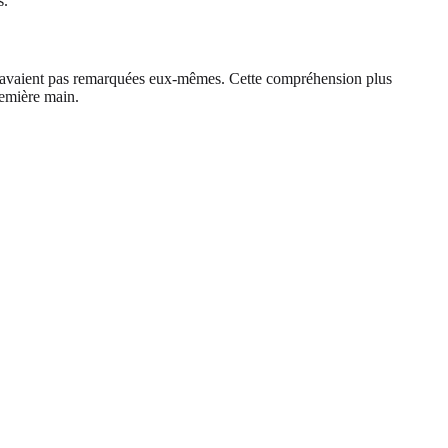
s.
ls n’avaient pas remarquées eux-mêmes. Cette compréhension plus
remière main.