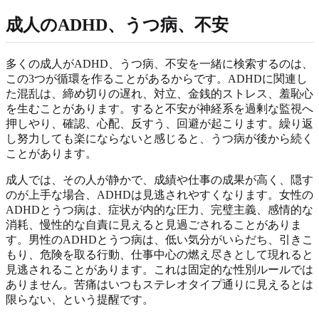
成人のADHD、うつ病、不安
多くの成人がADHD、うつ病、不安を一緒に検索するのは、
この3つが循環を作ることがあるからです。ADHDに関連し
た混乱は、締め切りの遅れ、対立、金銭的ストレス、羞恥心
を生むことがあります。すると不安が神経系を過剰な監視へ
押しやり、確認、心配、反すう、回避が起こります。繰り返
し努力しても楽にならないと感じると、うつ病が後から続く
ことがあります。
成人では、その人が静かで、成績や仕事の成果が高く、隠す
のが上手な場合、ADHDは見逃されやすくなります。女性の
ADHDとうつ病は、症状が内的な圧力、完璧主義、感情的な
消耗、慢性的な自責に見えると見過ごされることがありま
す。男性のADHDとうつ病は、低い気分がいらだち、引きこ
もり、危険を取る行動、仕事中心の燃え尽きとして現れると
見逃されることがあります。これは固定的な性別ルールでは
ありません。苦痛はいつもステレオタイプ通りに見えるとは
限らない、という提醒です。