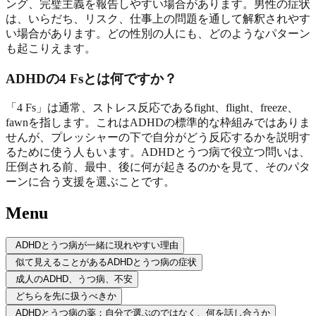
ング、完璧主義を報告しやすい場合があります。男性の症状
は、いらだち、リスク、仕事上の問題を通して解釈されやす
い場合があります。どの性別の人にも、どのようなパターン
も起こりえます。
ADHDの4 Fsとは何ですか？
「4 Fs」は通常、ストレス反応であるfight、flight、freeze、
fawnを指します。これはADHDの標準的な枠組みではありま
せんが、プレッシャーの下で自分がどう反応するかを説明す
るために使う人もいます。ADHDとうつ病で役立つ問いは、
圧倒される前、最中、後に何が起きるのかを見て、そのパタ
ーンに合う支援を選ぶことです。
Menu
ADHDとうつ病が一緒に現れやすい理由
似て見えることがあるADHDとうつ病の症状
成人のADHD、うつ病、不安
どちらを先に扱うべきか
ADHDとうつ病の薬：自分で選ぶのではなく、何を話し合うか