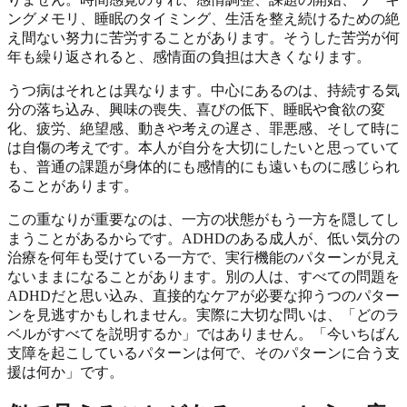
ングメモリ、睡眠のタイミング、生活を整え続けるための絶
え間ない努力に苦労することがあります。そうした苦労が何
年も繰り返されると、感情面の負担は大きくなります。
うつ病はそれとは異なります。中心にあるのは、持続する気
分の落ち込み、興味の喪失、喜びの低下、睡眠や食欲の変
化、疲労、絶望感、動きや考えの遅さ、罪悪感、そして時に
は自傷の考えです。本人が自分を大切にしたいと思っていて
も、普通の課題が身体的にも感情的にも遠いものに感じられ
ることがあります。
この重なりが重要なのは、一方の状態がもう一方を隠してし
まうことがあるからです。ADHDのある成人が、低い気分の
治療を何年も受けている一方で、実行機能のパターンが見え
ないままになることがあります。別の人は、すべての問題を
ADHDだと思い込み、直接的なケアが必要な抑うつのパター
ンを見逃すかもしれません。実際に大切な問いは、「どのラ
ベルがすべてを説明するか」ではありません。「今いちばん
支障を起こしているパターンは何で、そのパターンに合う支
援は何か」です。