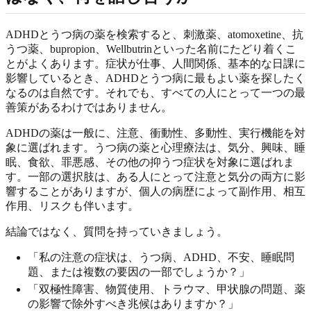
ADHDとうつ病の薬を検索すると、刺激薬、atomoxetine、抗
うつ薬、bupropion、Wellbutrinといった名前にたどり着くこ
とがよくあります。症状が仕事、人間関係、基本的な日課に
影響しているとき、ADHDとうつ病に最もよい薬を探したく
なるのは自然です。それでも、すべての人にとって一つの最
善策があるわけではありません。
ADHDの薬は一般に、注意、衝動性、多動性、実行機能を対
象に選ばれます。うつ病の薬と心理療法は、気分、興味、睡
眠、食欲、罪悪感、その他の抑うつ症状を対象に選ばれま
す。一部の選択肢は、ある人にとって注意と気分の両方に影
響することがありますが、個人の病歴によって副作用、相互
作用、リスクも伴います。
結論ではなく、質問を持っていきましょう。
「私の注意の症状は、うつ病、ADHD、不安、睡眠問
題、または複数の要因の一部でしょうか？」
「双極性障害、物質使用、トラウマ、甲状腺の問題、薬
の影響で除外すべき兆候はありますか？」