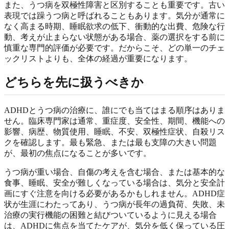
また、うつ病を双極性障害と区別することも重要です。古い
表現では躁うつ病と呼ばれることもあります。気分が通常に
なく高まる時期、睡眠欲求の低下、衝動的な出費、危険な行
動、考えが止まらない状態がある場合、薬の選択をする前に
慎重な専門的評価が必要です。だからこそ、どの単一のチェ
ックリストよりも、全体の経過が重要になります。
どちらを先に扱うべきか
ADHDとうつ病の治療に、誰にでも当てはまる順序はありま
せん。臨床専門家は通常、重症度、安全性、期間、機能への
影響、病歴、物質使用、睡眠、不安、双極性症状、自殺リス
クを確認します。最も緊急、または最も支障の大きい問題
が、最初の焦点になることが多いです。
うつ病が重い場合、自傷の考えを含む場合、または基本的な
食事、睡眠、安全が難しくなっている場合は、気分と安全計
画にすぐ注意を向ける必要があるかもしれません。ADHD症
状が生涯にわたってあり、うつ病が長年の過負荷、失敗、未
治療の実行機能の困難と結びついているように見える場合
は、ADHDに焦点を当てたケアが、気分を低く保っている圧