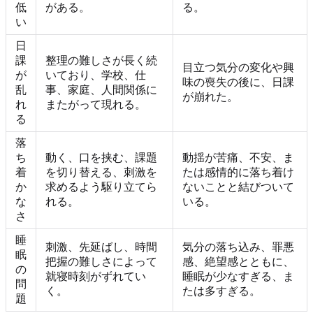
低
がある。
る。
い
日
課
整理の難しさが長く続
目立つ気分の変化や興
が
いており、学校、仕
味の喪失の後に、日課
乱
事、家庭、人間関係に
が崩れた。
れ
またがって現れる。
る
落
ち
動く、口を挟む、課題
動揺が苦痛、不安、ま
着
を切り替える、刺激を
たは感情的に落ち着け
か
求めるよう駆り立てら
ないことと結びついて
な
れる。
いる。
さ
睡
刺激、先延ばし、時間
気分の落ち込み、罪悪
眠
把握の難しさによって
感、絶望感とともに、
の
就寝時刻がずれてい
睡眠が少なすぎる、ま
問
く。
たは多すぎる。
題