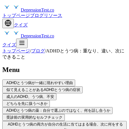
DepressionTest.co
トップページ
ブログ
リソース
クイズ
DepressionTest.co
クイズ
トップページ
/
ブログ
/
ADHDとうつ病：重なり、違い、次に
できること
Menu
ADHDとうつ病が一緒に現れやすい理由
似て見えることがあるADHDとうつ病の症状
成人のADHD、うつ病、不安
どちらを先に扱うべきか
ADHDとうつ病の薬：自分で選ぶのではなく、何を話し合うか
受診前の実用的なセルフチェック
ADHDとうつ病の両方が自分の生活に当てはまる場合、次に何をする