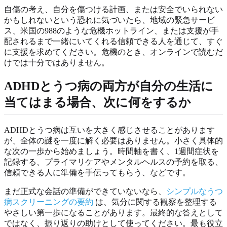
自傷の考え、自分を傷つける計画、または安全でいられない
かもしれないという恐れに気づいたら、地域の緊急サービ
ス、米国の988のような危機ホットライン、または支援が手
配されるまで一緒にいてくれる信頼できる人を通じて、すぐ
に支援を求めてください。危機のとき、オンラインで読むだ
けでは十分ではありません。
ADHDとうつ病の両方が自分の生活に
当てはまる場合、次に何をするか
ADHDとうつ病は互いを大きく感じさせることがあります
が、全体の謎を一度に解く必要はありません。小さく具体的
な次の一歩から始めましょう。時間軸を書く、1週間症状を
記録する、プライマリケアやメンタルヘルスの予約を取る、
信頼できる人に準備を手伝ってもらう、などです。
まだ正式な会話の準備ができていないなら、
シンプルなうつ
病スクリーニングの要約
は、気分に関する観察を整理する
やさしい第一歩になることがあります。最終的な答えとして
ではなく、振り返りの助けとして使ってください。最も役立