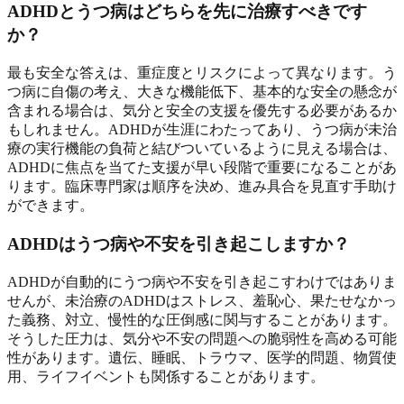
ADHDとうつ病はどちらを先に治療すべきです
か？
最も安全な答えは、重症度とリスクによって異なります。う
つ病に自傷の考え、大きな機能低下、基本的な安全の懸念が
含まれる場合は、気分と安全の支援を優先する必要があるか
もしれません。ADHDが生涯にわたってあり、うつ病が未治
療の実行機能の負荷と結びついているように見える場合は、
ADHDに焦点を当てた支援が早い段階で重要になることがあ
ります。臨床専門家は順序を決め、進み具合を見直す手助け
ができます。
ADHDはうつ病や不安を引き起こしますか？
ADHDが自動的にうつ病や不安を引き起こすわけではありま
せんが、未治療のADHDはストレス、羞恥心、果たせなかっ
た義務、対立、慢性的な圧倒感に関与することがあります。
そうした圧力は、気分や不安の問題への脆弱性を高める可能
性があります。遺伝、睡眠、トラウマ、医学的問題、物質使
用、ライフイベントも関係することがあります。