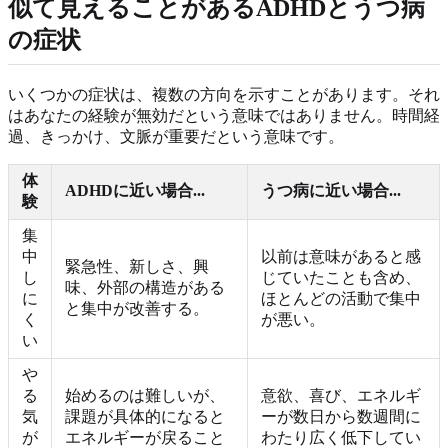
似て見えることがあるADHDとうつ病
の症状
いくつかの症状は、複数の方向を示すことがあります。それ
はあなたの経験が無効だという意味ではありません。時間経
過、きっかけ、文脈が重要だという意味です。
体
ADHDに近い場合...
うつ病に近い場合...
験
集
中
以前は意味があると感
緊急性、新しさ、興
し
じていたことも含め、
味、外部の構造がある
に
ほとんどの活動で集中
と集中が改善する。
く
が悪い。
い
や
る
始めるのは難しいが、
意欲、喜び、エネルギ
気
課題が具体的になると
ーが数日から数週間に
が
エネルギーが戻ること
わたり広く低下してい