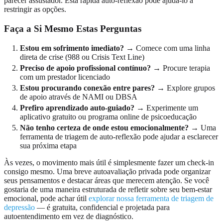
parecer assustador. Esta rápida auto-reflexão pode ajudá-lo a
restringir as opções.
Faça a Si Mesmo Estas Perguntas
Estou em sofrimento imediato?
→ Comece com uma linha
direta de crise (988 ou Crisis Text Line)
Preciso de apoio profissional contínuo?
→ Procure terapia
com um prestador licenciado
Estou procurando conexão entre pares?
→ Explore grupos
de apoio através de NAMI ou DBSA
Prefiro aprendizado auto-guiado?
→ Experimente um
aplicativo gratuito ou programa online de psicoeducação
Não tenho certeza de onde estou emocionalmente?
→ Uma
ferramenta de triagem de auto-reflexão pode ajudar a esclarecer
sua próxima etapa
Às vezes, o movimento mais útil é simplesmente fazer um check-in
consigo mesmo. Uma breve autoavaliação privada pode organizar
seus pensamentos e destacar áreas que merecem atenção. Se você
gostaria de uma maneira estruturada de refletir sobre seu bem-estar
emocional, pode achar útil
explorar nossa ferramenta de triagem de
depressão
— é gratuita, confidencial e projetada para
autoentendimento em vez de diagnóstico.