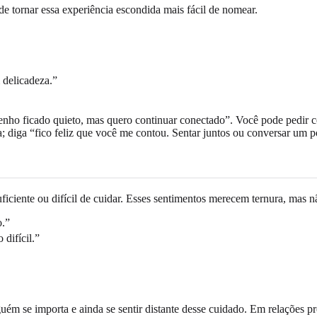
 tornar essa experiência escondida mais fácil de nomear.
 delicadeza.”
enho ficado quieto, mas quero continuar conectado”. Você pode pedi
a; diga “fico feliz que você me contou. Sentar juntos ou conversar um p
iciente ou difícil de cuidar. Esses sentimentos merecem ternura, mas nã
o.”
difícil.”
uém se importa e ainda se sentir distante desse cuidado. Em relações p