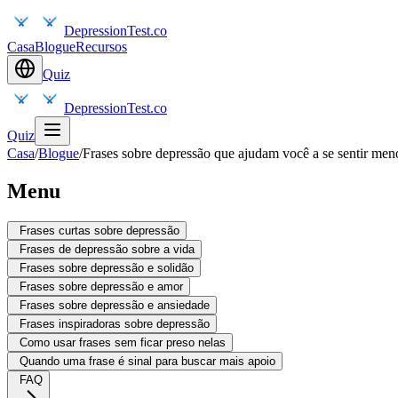
DepressionTest.co
Casa
Blogue
Recursos
Quiz
DepressionTest.co
Quiz
Casa
/
Blogue
/
Frases sobre depressão que ajudam você a se sentir men
Menu
Frases curtas sobre depressão
Frases de depressão sobre a vida
Frases sobre depressão e solidão
Frases sobre depressão e amor
Frases sobre depressão e ansiedade
Frases inspiradoras sobre depressão
Como usar frases sem ficar preso nelas
Quando uma frase é sinal para buscar mais apoio
FAQ