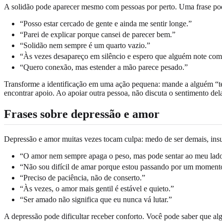
A solidão pode aparecer mesmo com pessoas por perto. Uma frase pode
“Posso estar cercado de gente e ainda me sentir longe.”
“Parei de explicar porque cansei de parecer bem.”
“Solidão nem sempre é um quarto vazio.”
“Às vezes desapareço em silêncio e espero que alguém note com
“Quero conexão, mas estender a mão parece pesado.”
Transforme a identificação em uma ação pequena: mande a alguém “t
encontrar apoio. Ao apoiar outra pessoa, não discuta o sentimento del
Frases sobre depressão e amor
Depressão e amor muitas vezes tocam culpa: medo de ser demais, insuf
“O amor nem sempre apaga o peso, mas pode sentar ao meu lad
“Não sou difícil de amar porque estou passando por um momento 
“Preciso de paciência, não de conserto.”
“Às vezes, o amor mais gentil é estável e quieto.”
“Ser amado não significa que eu nunca vá lutar.”
A depressão pode dificultar receber conforto. Você pode saber que alg