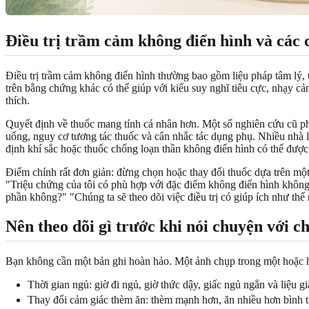
Điều trị trầm cảm không điển hình và các 
Điều trị trầm cảm không điển hình thường bao gồm liệu pháp tâm lý, th
trên bằng chứng khác có thể giúp với kiểu suy nghĩ tiêu cực, nhạy c
thích.
Quyết định về thuốc mang tính cá nhân hơn. Một số nghiên cứu cũ p
uống, nguy cơ tương tác thuốc và cân nhắc tác dụng phụ. Nhiều nhà 
định khí sắc hoặc thuốc chống loạn thần không điển hình có thể được
Điểm chính rất đơn giản: đừng chọn hoặc thay đổi thuốc dựa trên một
"Triệu chứng của tôi có phù hợp với đặc điểm không điển hình không?
phần không?" "Chúng ta sẽ theo dõi việc điều trị có giúp ích như thế
Nên theo dõi gì trước khi nói chuyện với c
Bạn không cần một bản ghi hoàn hảo. Một ảnh chụp trong một hoặc ha
Thời gian ngủ: giờ đi ngủ, giờ thức dậy, giấc ngủ ngắn và liệu g
Thay đổi cảm giác thèm ăn: thèm mạnh hơn, ăn nhiều hơn bình 