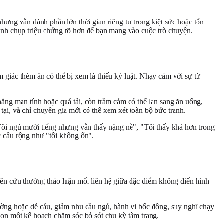
hưng vẫn dành phần lớn thời gian riêng tư trong kiệt sức hoặc tổn
ảnh chụp triệu chứng rõ hơn để bạn mang vào cuộc trò chuyện.
m giác thèm ăn có thể bị xem là thiếu kỷ luật. Nhạy cảm với sự từ
hẳng mạn tính hoặc quá tải, còn trầm cảm có thể lan sang ăn uống,
tại, và chỉ chuyên gia mới có thể xem xét toàn bộ bức tranh.
"Tôi ngủ mười tiếng nhưng vẫn thấy nặng nề", "Tôi thấy khá hơn trong
c câu rộng như "tôi không ổn".
iên cứu thường thảo luận mối liên hệ giữa đặc điểm không điển hình
thường hoặc dễ cáu, giảm nhu cầu ngủ, hành vi bốc đồng, suy nghĩ chạy
họn một kế hoạch chăm sóc bỏ sót chu kỳ tâm trạng.