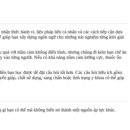
 nhận thức hành vi, liệu pháp liên cá nhân và các cách tiếp cận dựa
thể giúp bạn xây dựng ngôn ngữ cho những trải nghiệm từng khó giải
u quả với trầm cảm không điển hình, nhưng chúng đi kèm hạn chế ăn
ùy vào từng người. Nếu có khả năng trầm cảm lưỡng cực, thuốc ổn
điều bạn học được để đặt câu hỏi tốt hơn. Các câu hỏi hữu ích gồm:
ến giáp, chất sử dụng, sang chấn hoặc tình trạng y khoa có thể góp
g gì bạn có thể mà không biến nó thành một nguồn áp lực khác.