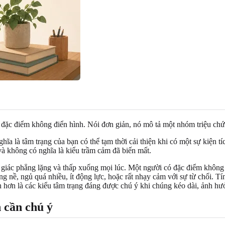
đặc điểm không điển hình. Nói đơn giản, nó mô tả một nhóm triệu chứ
ĩa là tâm trạng của bạn có thể tạm thời cải thiện khi có một sự kiện t
 và không có nghĩa là kiểu trầm cảm đã biến mất.
m giác phẳng lặng và thấp xuống mọi lúc. Một người có đặc điểm không đ
ặng nề, ngủ quá nhiều, ít động lực, hoặc rất nhạy cảm với sự từ chối. 
àn hơn là các kiểu tâm trạng đáng được chú ý khi chúng kéo dài, ảnh h
 cần chú ý