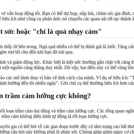
vẻ vẫn hoạt động tốt. Bạn có thể dự họp, nộp bài, chăm sóc gia đình, n
ể hữu ích như công cụ phản ánh: nó chuyển các quan sát rời rạc thành 
iệt sức hoặc "chỉ là quá nhạy cảm"
n thấy từ bên trong. Ngủ quá nhiều có thể bị đánh giá là lười. Tăng cả
nghe mơ hồ cho đến khi bạn đã trải qua.
ánh và giảm động lực. Khác biệt là kiệt sức thường gắn chặt với căng t
i một nguồn căng thẳng duy nhất. Dù vậy, hai điều này có thể cùng tồn 
vào các mô hình thay vì bảo vệ tính cách của mình. Ví dụ sẽ hữu ích: 
 ảnh hưởng đến tôi nhiều ngày". Ghi chú cụ thể thường hữu ích hơn cá
ến trầm cảm lưỡng cực không?
 rối loạn trầm cảm dai dẳng và trầm cảm lưỡng cực. Các tổng quan ngh
 trầm cảm không điển hình tự động là rối loạn lưỡng cực.
huyên gia có thể hỏi về các giai đoạn trước đây có tâm trạng cao bất 
 Những câu hỏi này không phải là phán xét. Chúng giúp giảm nguy cơ c