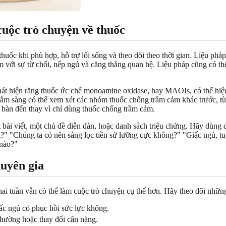
cuộc trò chuyện về thuốc
uốc khi phù hợp, hỗ trợ lối sống và theo dõi theo thời gian. Liệu pháp
ảm với sự từ chối, nếp ngủ và căng thẳng quan hệ. Liệu pháp cũng có 
hát hiện rằng thuốc ức chế monoamine oxidase, hay MAOIs, có thể hiệ
lâm sàng có thể xem xét các nhóm thuốc chống trầm cảm khác trước, t
 bàn đến thay vì chỉ dùng thuốc chống trầm cảm.
 bài viết, một chủ đề diễn đàn, hoặc danh sách triệu chứng. Hãy dùng 
" "Chúng ta có nên sàng lọc tiền sử lưỡng cực không?" "Giấc ngủ, tuy
 nào?"
huyên gia
i tuần vẫn có thể làm cuộc trò chuyện cụ thể hơn. Hãy theo dõi nhữn
iấc ngủ có phục hồi sức lực không.
thường hoặc thay đổi cân nặng.