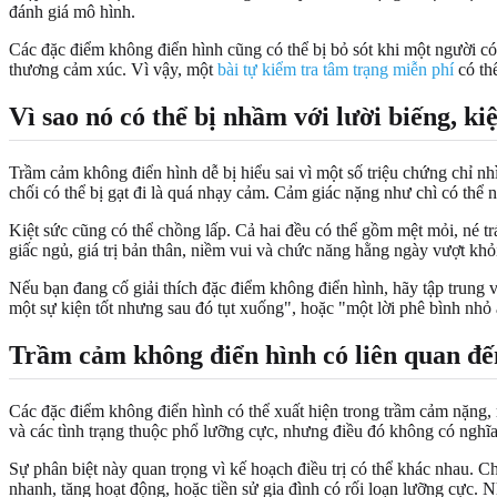
đánh giá mô hình.
Các đặc điểm không điển hình cũng có thể bị bỏ sót khi một người có 
thương cảm xúc. Vì vậy, một
bài tự kiểm tra tâm trạng miễn phí
có th
Vì sao nó có thể bị nhầm với lười biếng, k
Trầm cảm không điển hình dễ bị hiểu sai vì một số triệu chứng chỉ nhì
chối có thể bị gạt đi là quá nhạy cảm. Cảm giác nặng như chì có thể 
Kiệt sức cũng có thể chồng lấp. Cả hai đều có thể gồm mệt mỏi, né tr
giấc ngủ, giá trị bản thân, niềm vui và chức năng hằng ngày vượt khỏ
Nếu bạn đang cố giải thích đặc điểm không điển hình, hãy tập trung 
một sự kiện tốt nhưng sau đó tụt xuống", hoặc "một lời phê bình nhỏ
Trầm cảm không điển hình có liên quan đ
Các đặc điểm không điển hình có thể xuất hiện trong trầm cảm nặng,
và các tình trạng thuộc phổ lưỡng cực, nhưng điều đó không có nghĩa
Sự phân biệt này quan trọng vì kế hoạch điều trị có thể khác nhau. C
nhanh, tăng hoạt động, hoặc tiền sử gia đình có rối loạn lưỡng cực.