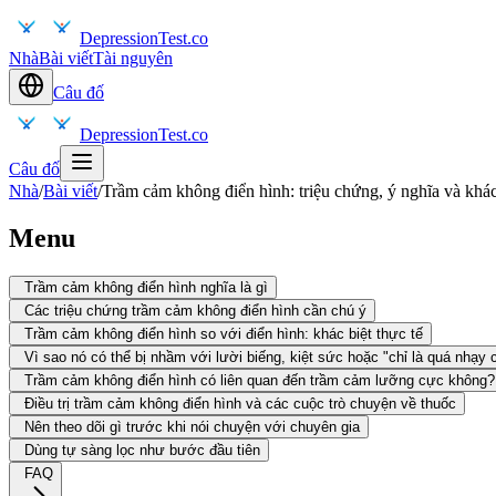
DepressionTest.co
Nhà
Bài viết
Tài nguyên
Câu đố
DepressionTest.co
Câu đố
Nhà
/
Bài viết
/
Trầm cảm không điển hình: triệu chứng, ý nghĩa và khác
Menu
Trầm cảm không điển hình nghĩa là gì
Các triệu chứng trầm cảm không điển hình cần chú ý
Trầm cảm không điển hình so với điển hình: khác biệt thực tế
Vì sao nó có thể bị nhầm với lười biếng, kiệt sức hoặc "chỉ là quá nhạy
Trầm cảm không điển hình có liên quan đến trầm cảm lưỡng cực không?
Điều trị trầm cảm không điển hình và các cuộc trò chuyện về thuốc
Nên theo dõi gì trước khi nói chuyện với chuyên gia
Dùng tự sàng lọc như bước đầu tiên
FAQ