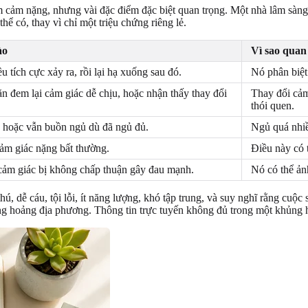
m cảm nặng, nhưng vài đặc điểm đặc biệt quan trọng. Một nhà lâm sàn
hể có, thay vì chỉ một triệu chứng riêng lẻ.
ào
Vì sao quan
u tích cực xảy ra, rồi lại hạ xuống sau đó.
Nó phân biệt
ăn đem lại cảm giác dễ chịu, hoặc nhận thấy thay đổi
Thay đổi cảm
thói quen.
 hoặc vẫn buồn ngủ dù đã ngủ đủ.
Ngủ quá nhiề
cảm giác nặng bất thường.
Điều này có 
cảm giác bị không chấp thuận gây đau mạnh.
Nó có thể ản
hú, dễ cáu, tội lỗi, ít năng lượng, khó tập trung, và suy nghĩ rằng cu
ng hoảng địa phương. Thông tin trực tuyến không đủ trong một khủng 