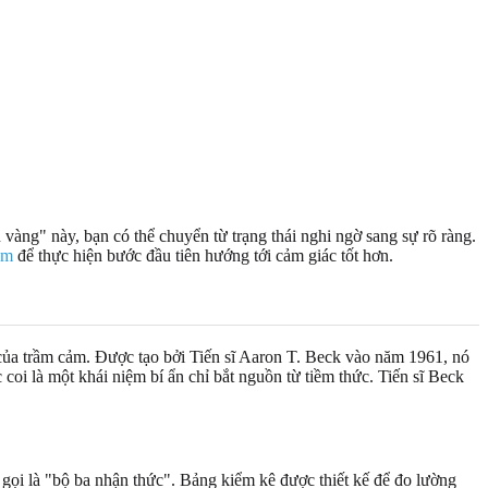
 vàng" này, bạn có thể chuyển từ trạng thái nghi ngờ sang sự rõ ràng.
ảm
để thực hiện bước đầu tiên hướng tới cảm giác tốt hơn.
ủa trầm cảm. Được tạo bởi Tiến sĩ Aaron T. Beck vào năm 1961, nó
oi là một khái niệm bí ẩn chỉ bắt nguồn từ tiềm thức. Tiến sĩ Beck
 gọi là "bộ ba nhận thức". Bảng kiểm kê được thiết kế để đo lường