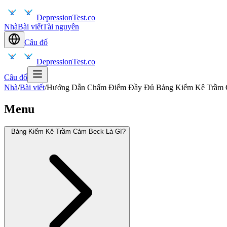
DepressionTest.co
Nhà
Bài viết
Tài nguyên
Câu đố
DepressionTest.co
Câu đố
Nhà
/
Bài viết
/
Hướng Dẫn Chấm Điểm Đầy Đủ Bảng Kiểm Kê Trầm
Menu
Bảng Kiểm Kê Trầm Cảm Beck Là Gì?