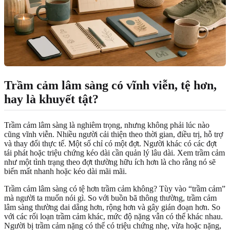
Trầm cảm lâm sàng có vĩnh viễn, tệ hơn,
hay là khuyết tật?
Trầm cảm lâm sàng là nghiêm trọng, nhưng không phải lúc nào
cũng vĩnh viễn. Nhiều người cải thiện theo thời gian, điều trị, hỗ trợ
và thay đổi thực tế. Một số chỉ có một đợt. Người khác có các đợt
tái phát hoặc triệu chứng kéo dài cần quản lý lâu dài. Xem trầm cảm
như một tình trạng theo đợt thường hữu ích hơn là cho rằng nó sẽ
biến mất nhanh hoặc kéo dài mãi mãi.
Trầm cảm lâm sàng có tệ hơn trầm cảm không? Tùy vào “trầm cảm”
mà người ta muốn nói gì. So với buồn bã thông thường, trầm cảm
lâm sàng thường dai dẳng hơn, rộng hơn và gây gián đoạn hơn. So
với các rối loạn trầm cảm khác, mức độ nặng vẫn có thể khác nhau.
Người bị trầm cảm nặng có thể có triệu chứng nhẹ, vừa hoặc nặng,