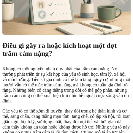
Điều gì gây ra hoặc kích hoạt một đợt
trầm cảm nặng?
Không có một nguyên nhân duy nhất của trầm cảm nặng. Nó
thường phát triển từ sự kết hợp của yếu tố sinh học, tâm lý, xã hội
và môi trường. Tiền sử gia đình có thể làm tăng nguy cơ, nhưng một
người vẫn có thể mắc trầm cảm nặng mà không có mẫu gia đình rõ
ràng. Những biến cố căng thẳng trong đời có thể góp phần, nhưng
trầm cảm cũng có thể xuất hiện khi nhìn bề ngoài cuộc sống vẫn ổn
định.
Các yếu tố có thể gồm di truyền, thay đổi trong hệ thần kinh và cơ
thể, sang chấn, căng thẳng mạn tính, tang chế, cô lập xã hội, rối loạn
giấc ngủ, bệnh lý, sử dụng chất, thay đổi nội tiết và thời gian dài
cảm thấy không an toàn hoặc không được hỗ trợ. Những yếu tố này
không có nghĩa trầm cảm là lỗi tính cách. Chúng mô tả áp lực lên