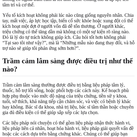
tâm trí và cơ thể.
Yếu tố kích hoạt không phải lúc nào cũng giống nguyên nhân. Chia
tay, mất việc, áp lực học tập, biến cố sức khỏe hoặc xung đột có thể
kích hoạt một đợt ở người vốn đã dễ tổn thương. Ở người khác,
triệu chứng có thể tăng dần mà không có một sự kiện rõ ràng nào.
Đó là lý do tự trách không giúp ích. Câu hỏi tốt hơn không phải
“Tại sao tôi như vậy?”, mà là “Những mẫu nào đang thay đổi, và hỗ
trợ nào sẽ giúp tôi phản ứng sớm hơn?”.
Trầm cảm lâm sàng được điều trị như thế
nào?
Trầm cảm lâm sàng thường được điều trị bằng liệu pháp tâm lý,
thuốc, hỗ trợ lối sống, hoặc phối hợp các cách này. Kế hoạch phù
hợp phụ thuộc vào mức độ nặng của triệu chứng, tiền sử y khoa,
tuổi, sở thích, khả năng tiếp cận chăm sóc, và việc có bệnh lý khác
hay không. Bác sĩ đa khoa, nhà trị liệu, bác sĩ tâm thần hoặc chuyên
gia đủ điều kiện có thể giúp sắp xếp các lựa chọn.
Các liệu pháp nói chuyện có thể gồm liệu pháp nhận thức hành vi,
liệu pháp liên cá nhân, hoạt hóa hành vi, liệu pháp giải quyết vấn đề
hoặc các cách dựa trên bằng chứng khác. Chúng có thể giúp bạn