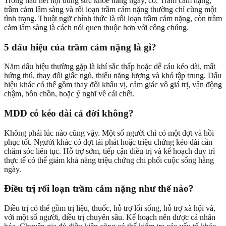
Trong hầu hết nội dung sức khỏe hằng ngày, có. Trầm cảm nặng,
trầm cảm lâm sàng và rối loạn trầm cảm nặng thường chỉ cùng một
tình trạng. Thuật ngữ chính thức là rối loạn trầm cảm nặng, còn trầm
cảm lâm sàng là cách nói quen thuộc hơn với công chúng.
5 dấu hiệu của trầm cảm nặng là gì?
Năm dấu hiệu thường gặp là khí sắc thấp hoặc dễ cáu kéo dài, mất
hứng thú, thay đổi giấc ngủ, thiếu năng lượng và khó tập trung. Dấu
hiệu khác có thể gồm thay đổi khẩu vị, cảm giác vô giá trị, vận động
chậm, bồn chồn, hoặc ý nghĩ về cái chết.
MDD có kéo dài cả đời không?
Không phải lúc nào cũng vậy. Một số người chỉ có một đợt và hồi
phục tốt. Người khác có đợt tái phát hoặc triệu chứng kéo dài cần
chăm sóc liên tục. Hỗ trợ sớm, tiếp cận điều trị và kế hoạch duy trì
thực tế có thể giảm khả năng triệu chứng chi phối cuộc sống hằng
ngày.
Điều trị rối loạn trầm cảm nặng như thế nào?
Điều trị có thể gồm trị liệu, thuốc, hỗ trợ lối sống, hỗ trợ xã hội và,
với một số người, điều trị chuyên sâu. Kế hoạch nên được cá nhân