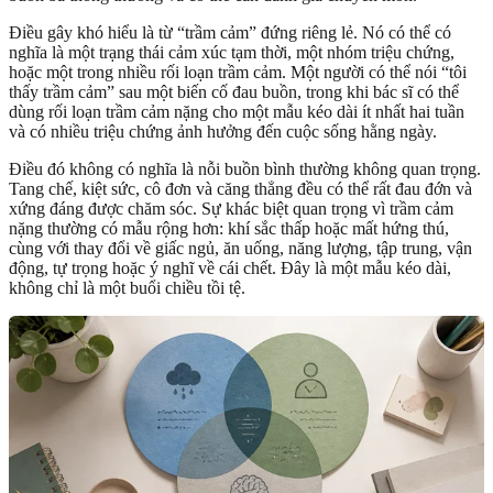
Điều gây khó hiểu là từ “trầm cảm” đứng riêng lẻ. Nó có thể có
nghĩa là một trạng thái cảm xúc tạm thời, một nhóm triệu chứng,
hoặc một trong nhiều rối loạn trầm cảm. Một người có thể nói “tôi
thấy trầm cảm” sau một biến cố đau buồn, trong khi bác sĩ có thể
dùng rối loạn trầm cảm nặng cho một mẫu kéo dài ít nhất hai tuần
và có nhiều triệu chứng ảnh hưởng đến cuộc sống hằng ngày.
Điều đó không có nghĩa là nỗi buồn bình thường không quan trọng.
Tang chế, kiệt sức, cô đơn và căng thẳng đều có thể rất đau đớn và
xứng đáng được chăm sóc. Sự khác biệt quan trọng vì trầm cảm
nặng thường có mẫu rộng hơn: khí sắc thấp hoặc mất hứng thú,
cùng với thay đổi về giấc ngủ, ăn uống, năng lượng, tập trung, vận
động, tự trọng hoặc ý nghĩ về cái chết. Đây là một mẫu kéo dài,
không chỉ là một buổi chiều tồi tệ.