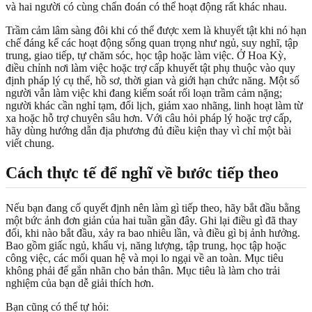
và hai người có cùng chẩn đoán có thể hoạt động rất khác nhau.
Trầm cảm lâm sàng đôi khi có thể được xem là khuyết tật khi nó hạn
chế đáng kể các hoạt động sống quan trọng như ngủ, suy nghĩ, tập
trung, giao tiếp, tự chăm sóc, học tập hoặc làm việc. Ở Hoa Kỳ,
điều chỉnh nơi làm việc hoặc trợ cấp khuyết tật phụ thuộc vào quy
định pháp lý cụ thể, hồ sơ, thời gian và giới hạn chức năng. Một số
người vẫn làm việc khi đang kiểm soát rối loạn trầm cảm nặng;
người khác cần nghỉ tạm, đổi lịch, giảm xao nhãng, linh hoạt làm từ
xa hoặc hỗ trợ chuyên sâu hơn. Với câu hỏi pháp lý hoặc trợ cấp,
hãy dùng hướng dẫn địa phương đủ điều kiện thay vì chỉ một bài
viết chung.
Cách thực tế để nghĩ về bước tiếp theo
Nếu bạn đang cố quyết định nên làm gì tiếp theo, hãy bắt đầu bằng
một bức ảnh đơn giản của hai tuần gần đây. Ghi lại điều gì đã thay
đổi, khi nào bắt đầu, xảy ra bao nhiêu lần, và điều gì bị ảnh hưởng.
Bao gồm giấc ngủ, khẩu vị, năng lượng, tập trung, học tập hoặc
công việc, các mối quan hệ và mọi lo ngại về an toàn. Mục tiêu
không phải để gắn nhãn cho bản thân. Mục tiêu là làm cho trải
nghiệm của bạn dễ giải thích hơn.
Bạn cũng có thể tự hỏi: