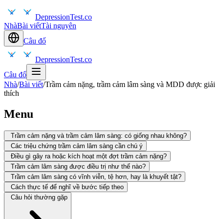
DepressionTest.co
Nhà
Bài viết
Tài nguyên
Câu đố
DepressionTest.co
Câu đố
Nhà
/
Bài viết
/
Trầm cảm nặng, trầm cảm lâm sàng và MDD được giải
thích
Menu
Trầm cảm nặng và trầm cảm lâm sàng: có giống nhau không?
Các triệu chứng trầm cảm lâm sàng cần chú ý
Điều gì gây ra hoặc kích hoạt một đợt trầm cảm nặng?
Trầm cảm lâm sàng được điều trị như thế nào?
Trầm cảm lâm sàng có vĩnh viễn, tệ hơn, hay là khuyết tật?
Cách thực tế để nghĩ về bước tiếp theo
Câu hỏi thường gặp