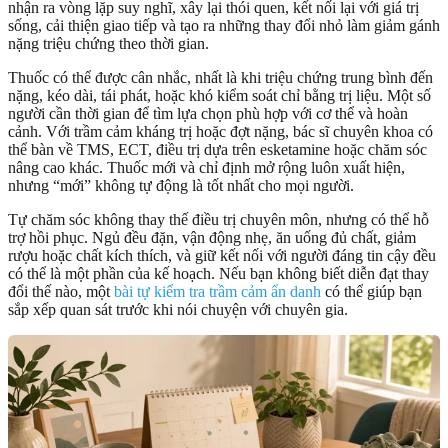
nhận ra vòng lặp suy nghĩ, xây lại thói quen, kết nối lại với giá trị
sống, cải thiện giao tiếp và tạo ra những thay đổi nhỏ làm giảm gánh
nặng triệu chứng theo thời gian.
Thuốc có thể được cân nhắc, nhất là khi triệu chứng trung bình đến
nặng, kéo dài, tái phát, hoặc khó kiểm soát chỉ bằng trị liệu. Một số
người cần thời gian để tìm lựa chọn phù hợp với cơ thể và hoàn
cảnh. Với trầm cảm kháng trị hoặc đợt nặng, bác sĩ chuyên khoa có
thể bàn về TMS, ECT, điều trị dựa trên esketamine hoặc chăm sóc
nâng cao khác. Thuốc mới và chỉ định mở rộng luôn xuất hiện,
nhưng “mới” không tự động là tốt nhất cho mọi người.
Tự chăm sóc không thay thế điều trị chuyên môn, nhưng có thể hỗ
trợ hồi phục. Ngủ đều đặn, vận động nhẹ, ăn uống đủ chất, giảm
rượu hoặc chất kích thích, và giữ kết nối với người đáng tin cậy đều
có thể là một phần của kế hoạch. Nếu bạn không biết diễn đạt thay
đổi thế nào, một
bài tự kiểm tra trầm cảm ẩn danh
có thể giúp bạn
sắp xếp quan sát trước khi nói chuyện với chuyên gia.