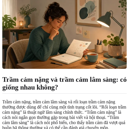
Trầm cảm nặng và trầm cảm lâm sàng: có
giống nhau không?
Trầm cảm nặng, trầm cảm lâm sàng và rối loạn trầm cảm nặng
thường được dùng để chỉ cùng một tình trạng cốt lõi. “Rối loạn trầm
cảm nặng” là thuật ngữ lâm sàng chính thức. “Trầm cảm nặng” là
cách nói ngắn gọn thường gặp trong bài viết và hội thoại. “Trầm
cảm lâm sàng” là cách nói phổ biến, cho thấy trầm cảm đã vượt quá
buồn bã thông thường và có thể cần đánh giá chuyên môn.