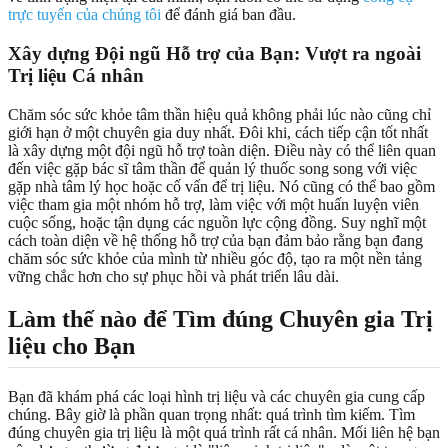
trực tuyến của chúng tôi
để đánh giá ban đầu.
Xây dựng Đội ngũ Hỗ trợ của Bạn: Vượt ra ngoài
Trị liệu Cá nhân
Chăm sóc sức khỏe tâm thần hiệu quả không phải lúc nào cũng chỉ
giới hạn ở một chuyên gia duy nhất. Đôi khi, cách tiếp cận tốt nhất
là xây dựng một đội ngũ hỗ trợ toàn diện. Điều này có thể liên quan
đến việc gặp bác sĩ tâm thần để quản lý thuốc song song với việc
gặp nhà tâm lý học hoặc cố vấn để trị liệu. Nó cũng có thể bao gồm
việc tham gia một nhóm hỗ trợ, làm việc với một huấn luyện viên
cuộc sống, hoặc tận dụng các nguồn lực cộng đồng. Suy nghĩ một
cách toàn diện về hệ thống hỗ trợ của bạn đảm bảo rằng bạn đang
chăm sóc sức khỏe của mình từ nhiều góc độ, tạo ra một nền tảng
vững chắc hơn cho sự phục hồi và phát triển lâu dài.
Làm thế nào để Tìm đúng Chuyên gia Trị
liệu cho Bạn
Bạn đã khám phá các loại hình trị liệu và các chuyên gia cung cấp
chúng. Bây giờ là phần quan trọng nhất: quá trình tìm kiếm. Tìm
đúng chuyên gia trị liệu là một quá trình rất cá nhân. Mối liên hệ bạn