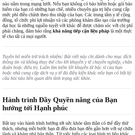
nào nằm trong mạng lưới. Nếu bạn không có bảo hiểm hoặc gói bảo
hiểm của bạn có những hạn chế, nhiều chuyên gia trị liệu cung cấp
mức phí điều chỉnh theo thu nhập của bạn. Các trung tâm y tế cộng
đồng, tổ chức phi lợi nhuận và các phòng khám đào tạo của trường
đại học là những nguồn tuyệt vời khác để được chăm sóc với chi phí
phải chăng, đảm bảo rằng
khả năng tiếp cận liệu pháp
là một thực
tế cho tất cả mọi người.
Tuyên bố miễn trừ trách nhiệm: Bài viết này chỉ dành cho mục đích
thông tin và không thay thế cho lời khuyên y tế chuyên nghiệp, chẩn
đoán hoặc điều trị. Luôn tìm kiếm lời khuyên từ bác sĩ của bạn
hoặc nhà cung cấp dịch vụ y tế đủ điều kiện khác nếu bạn có bất kỳ
câu hỏi nào liên quan đến tình trạng sức khỏe.
Hành trình Đầy Quyền năng của Bạn
hướng tới Hạnh phúc
Bắt tay vào hành trình hướng tới sức khỏe tâm thần có thể đầy thử
thách, nhưng mỗi bước bạn đi đều đưa bạn đến gần hơn với sự chữa
lành và khám phá bản thân. Từ việc hiểu các loại hình trị liệu khác