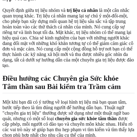
Quyết định giữa trị liệu nhóm và
trị liệu cá nhân
là một cân nhắc
quan trọng khác. Trị liệu cá nhân mang lại sự chú ý một-đối-một,
cho phép bạn xây dựng mối quan hệ trị liệu sâu sắc và tập trung
hoàn toàn vào các thử thách cá nhân của mình. Nó cung cấp sự
riêng tư và linh hoạt tối đa. Mặt khác, trị liệu nhóm có thể mang lại
hiệu quả cao. Chia sẻ kinh nghiệm của bạn với những người khác
đang đối mặt với những khó khăn tương tự có thể giảm cảm giác cô
đơn và mặc cảm. Nó cung cấp một cộng đồng hỗ trợ nơi bạn có thể
thực hành các kỹ năng xã hội mới và thu được nhiều góc nhìn đa
dạng, tất cả dưới sự hướng dẫn của một chuyên gia trị liệu được đào
tạo.
Điều hướng các Chuyên gia Sức khỏe
Tâm thần sau Bài kiểm tra Trầm cảm
Một khi bạn đã có ý tưởng về loại hình trị liệu mà bạn quan tâm,
bước tiếp theo là tìm đúng người để hướng dẫn bạn. Thuật ngữ
"chuyên gia trị liệu" thường được sử dụng như một thuật ngữ bao
quát, nhưng có một số loại
chuyên gia sức khỏe tâm thần
được
cấp phép, mỗi người có đào tạo và chuyên môn khác nhau. Hiểu rõ
các vai trò này sẽ giúp bạn thu hẹp phạm vi tìm kiếm và tìm thấy lựa
chọn phù hợp nhất cho nhu cầu cụ thể của mình.