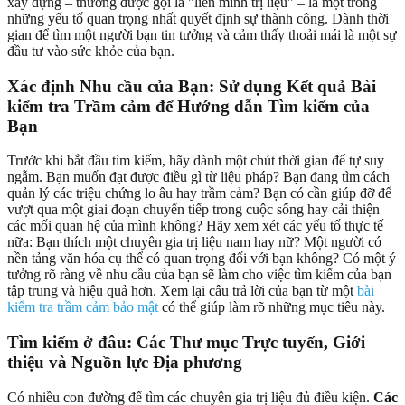
xây dựng – thường được gọi là "liên minh trị liệu" – là một trong
những yếu tố quan trọng nhất quyết định sự thành công. Dành thời
gian để tìm một người bạn tin tưởng và cảm thấy thoải mái là một sự
đầu tư vào sức khỏe của bạn.
Xác định Nhu cầu của Bạn: Sử dụng Kết quả Bài
kiểm tra Trầm cảm để Hướng dẫn Tìm kiếm của
Bạn
Trước khi bắt đầu tìm kiếm, hãy dành một chút thời gian để tự suy
ngẫm. Bạn muốn đạt được điều gì từ liệu pháp? Bạn đang tìm cách
quản lý các triệu chứng lo âu hay trầm cảm? Bạn có cần giúp đỡ để
vượt qua một giai đoạn chuyển tiếp trong cuộc sống hay cải thiện
các mối quan hệ của mình không? Hãy xem xét các yếu tố thực tế
nữa: Bạn thích một chuyên gia trị liệu nam hay nữ? Một người có
nền tảng văn hóa cụ thể có quan trọng đối với bạn không? Có một ý
tưởng rõ ràng về nhu cầu của bạn sẽ làm cho việc tìm kiếm của bạn
tập trung và hiệu quả hơn. Xem lại câu trả lời của bạn từ một
bài
kiểm tra trầm cảm bảo mật
có thể giúp làm rõ những mục tiêu này.
Tìm kiếm ở đâu: Các Thư mục Trực tuyến, Giới
thiệu và Nguồn lực Địa phương
Có nhiều con đường để tìm các chuyên gia trị liệu đủ điều kiện.
Các