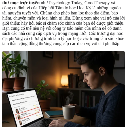
thư mục trực tuyến
như Psychology Today, GoodTherapy và
công cụ định vị của Hiệp hội Tâm lý học Hoa Kỳ là những nguồn
tài nguyên tuyệt vời. Chúng cho phép bạn lọc theo địa điểm, bảo
hiểm, chuyên môn và loại hình trị liệu. Đừng xem nhẹ vai trò của lời
giới thiệu; hãy hỏi bác sĩ chăm sóc chính của bạn để được giới thiệu.
Bạn cũng có thể liên hệ với công ty bảo hiểm của mình để có danh
sách các nhà cung cấp dịch vụ trong mạng lưới. Các trường đại học
địa phương có chương trình tâm lý học hoặc các trung tâm sức khỏe
tâm thần cộng đồng thường cung cấp các dịch vụ với chi phí thấp.