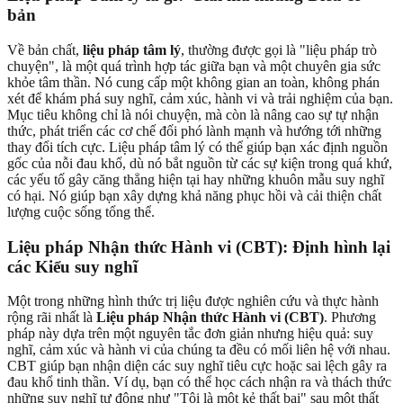
bản
Về bản chất,
liệu pháp tâm lý
, thường được gọi là "liệu pháp trò
chuyện", là một quá trình hợp tác giữa bạn và một chuyên gia sức
khỏe tâm thần. Nó cung cấp một không gian an toàn, không phán
xét để khám phá suy nghĩ, cảm xúc, hành vi và trải nghiệm của bạn.
Mục tiêu không chỉ là nói chuyện, mà còn là nâng cao sự tự nhận
thức, phát triển các cơ chế đối phó lành mạnh và hướng tới những
thay đổi tích cực. Liệu pháp tâm lý có thể giúp bạn xác định nguồn
gốc của nỗi đau khổ, dù nó bắt nguồn từ các sự kiện trong quá khứ,
các yếu tố gây căng thẳng hiện tại hay những khuôn mẫu suy nghĩ
có hại. Nó giúp bạn xây dựng khả năng phục hồi và cải thiện chất
lượng cuộc sống tổng thể.
Liệu pháp Nhận thức Hành vi (CBT): Định hình lại
các Kiểu suy nghĩ
Một trong những hình thức trị liệu được nghiên cứu và thực hành
rộng rãi nhất là
Liệu pháp Nhận thức Hành vi (CBT)
. Phương
pháp này dựa trên một nguyên tắc đơn giản nhưng hiệu quả: suy
nghĩ, cảm xúc và hành vi của chúng ta đều có mối liên hệ với nhau.
CBT giúp bạn nhận diện các suy nghĩ tiêu cực hoặc sai lệch gây ra
đau khổ tinh thần. Ví dụ, bạn có thể học cách nhận ra và thách thức
những suy nghĩ tự động như "Tôi là một kẻ thất bại" sau một thất