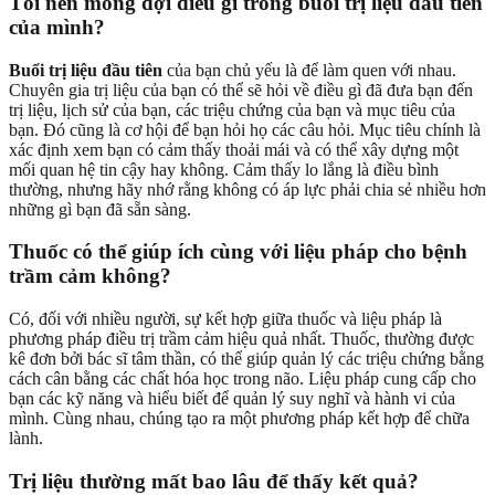
Tôi nên mong đợi điều gì trong buổi trị liệu đầu tiên
của mình?
Buổi trị liệu đầu tiên
của bạn chủ yếu là để làm quen với nhau.
Chuyên gia trị liệu của bạn có thể sẽ hỏi về điều gì đã đưa bạn đến
trị liệu, lịch sử của bạn, các triệu chứng của bạn và mục tiêu của
bạn. Đó cũng là cơ hội để bạn hỏi họ các câu hỏi. Mục tiêu chính là
xác định xem bạn có cảm thấy thoải mái và có thể xây dựng một
mối quan hệ tin cậy hay không. Cảm thấy lo lắng là điều bình
thường, nhưng hãy nhớ rằng không có áp lực phải chia sẻ nhiều hơn
những gì bạn đã sẵn sàng.
Thuốc có thể giúp ích cùng với liệu pháp cho bệnh
trầm cảm không?
Có, đối với nhiều người, sự kết hợp giữa thuốc và liệu pháp là
phương pháp điều trị trầm cảm hiệu quả nhất. Thuốc, thường được
kê đơn bởi bác sĩ tâm thần, có thể giúp quản lý các triệu chứng bằng
cách cân bằng các chất hóa học trong não. Liệu pháp cung cấp cho
bạn các kỹ năng và hiểu biết để quản lý suy nghĩ và hành vi của
mình. Cùng nhau, chúng tạo ra một phương pháp kết hợp để chữa
lành.
Trị liệu thường mất bao lâu để thấy kết quả?