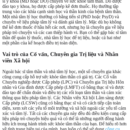
sĩ y khoa (MD hoặc DO) chuyên về sức khỏe tâm thần. Do được
đào tạo y khoa, họ được cấp phép kê đơn thuốc. Họ thường tập
trung vào các khía cạnh sinh học và thần kinh của bệnh tâm thần.
Một nhà tâm lý học thường có bằng tiến sĩ (PhD hoặc PsyD) và
chuyên về liệu pháp tâm lý và đánh giá tâm lý. Mặc dù họ không
thể kê đơn thuốc ở hầu hết các nơi, nhưng họ là chuyên gia về liệu
pháp trò chuyện và các can thiệp hành vi. Bạn có thể gặp bác sĩ tâm
thần để quản lý thuốc, nhà tâm lý học để trị liệu, hoặc cả hai như
một phần của kế hoạch điều trị toàn diện.
Vai trò của Cố vấn, Chuyên gia Trị liệu và Nhân
viên Xã hội
Ngoài bác sĩ tâm thần và nhà tâm lý học, một số chuyên gia khác
cũng cung cấp hỗ trợ sức khỏe tâm thần có giá trị. Các Cố vấn
Chuyên nghiệp được Cấp phép (LPC) và Chuyên gia Trị liệu Hôn
nhân và Gia đình được Cấp phép (LMFT) có bằng thạc sĩ và được
đào tạo để chẩn đoán và điều trị các rối loạn tâm thần và cảm xúc
thông qua liệu pháp tâm lý. Các Nhân viên Xã hội Lâm sàng được
Cấp phép (LCSW) cũng có bằng thạc sĩ và có cách tiếp cận toàn
diện, xem xét các yếu tố môi trường và xã hội ngoài các yếu tố cảm
xúc và tâm lý. Tất cả các chuyên gia này đều đủ điều kiện cung cấp
liệu pháp trò chuyện hiệu quả và có thể là những người đồng hành
hữu ích trong hành trình sức khỏe tâm thần của bạn. Để hiểu rõ hơn
về tình trạng hiện tại của mình, bạn luôn có thể sử dụng
công cụ