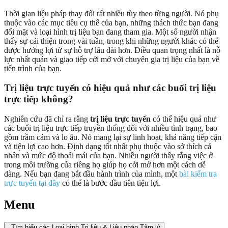
Thời gian liệu pháp thay đổi rất nhiều tùy theo từng người. Nó phụ
thuộc vào các mục tiêu cụ thể của bạn, những thách thức bạn đang
đối mặt và loại hình trị liệu bạn đang tham gia. Một số người nhận
thấy sự cải thiện trong vài tuần, trong khi những người khác có thể
được hưởng lợi từ sự hỗ trợ lâu dài hơn. Điều quan trọng nhất là nỗ
lực nhất quán và giao tiếp cởi mở với chuyên gia trị liệu của bạn về
tiến trình của bạn.
Trị liệu trực tuyến có hiệu quả như các buổi trị liệu
trực tiếp không?
Nghiên cứu đã chỉ ra rằng
trị liệu trực tuyến
có thể hiệu quả như
các buổi trị liệu trực tiếp truyền thống đối với nhiều tình trạng, bao
gồm trầm cảm và lo âu. Nó mang lại sự linh hoạt, khả năng tiếp cận
và tiện lợi cao hơn. Định dạng tốt nhất phụ thuộc vào sở thích cá
nhân và mức độ thoải mái của bạn. Nhiều người thấy rằng việc ở
trong môi trường của riêng họ giúp họ cởi mở hơn một cách dễ
dàng. Nếu bạn đang bắt đầu hành trình của mình, một
bài kiểm tra
trực tuyến tại đây
có thể là bước đầu tiên tiện lợi.
Menu
Tìm hiểu các Loại hình Trị liệu & Liệu pháp Tâm lý