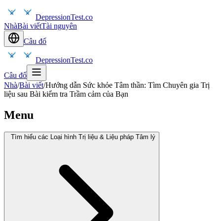
DepressionTest.co
Nhà
Bài viết
Tài nguyên
Câu đố
DepressionTest.co
Câu đố
Nhà
/
Bài viết
/
Hướng dẫn Sức khỏe Tâm thần: Tìm Chuyên gia Trị
liệu sau Bài kiểm tra Trầm cảm của Bạn
Menu
Tìm hiểu các Loại hình Trị liệu & Liệu pháp Tâm lý