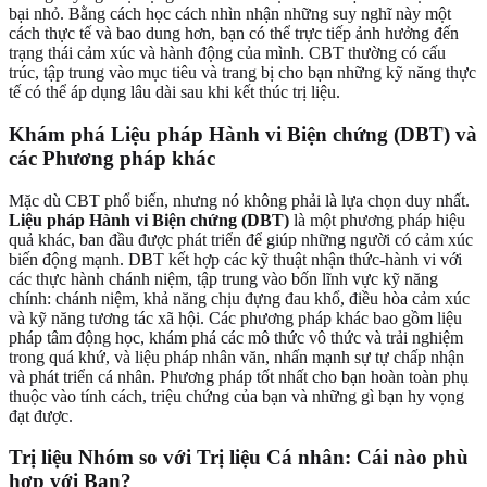
bại nhỏ. Bằng cách học cách nhìn nhận những suy nghĩ này một
cách thực tế và bao dung hơn, bạn có thể trực tiếp ảnh hưởng đến
trạng thái cảm xúc và hành động của mình. CBT thường có cấu
trúc, tập trung vào mục tiêu và trang bị cho bạn những kỹ năng thực
tế có thể áp dụng lâu dài sau khi kết thúc trị liệu.
Khám phá Liệu pháp Hành vi Biện chứng (DBT) và
các Phương pháp khác
Mặc dù CBT phổ biến, nhưng nó không phải là lựa chọn duy nhất.
Liệu pháp Hành vi Biện chứng (DBT)
là một phương pháp hiệu
quả khác, ban đầu được phát triển để giúp những người có cảm xúc
biến động mạnh. DBT kết hợp các kỹ thuật nhận thức-hành vi với
các thực hành chánh niệm, tập trung vào bốn lĩnh vực kỹ năng
chính: chánh niệm, khả năng chịu đựng đau khổ, điều hòa cảm xúc
và kỹ năng tương tác xã hội. Các phương pháp khác bao gồm liệu
pháp tâm động học, khám phá các mô thức vô thức và trải nghiệm
trong quá khứ, và liệu pháp nhân văn, nhấn mạnh sự tự chấp nhận
và phát triển cá nhân. Phương pháp tốt nhất cho bạn hoàn toàn phụ
thuộc vào tính cách, triệu chứng của bạn và những gì bạn hy vọng
đạt được.
Trị liệu Nhóm so với Trị liệu Cá nhân: Cái nào phù
hợp với Bạn?