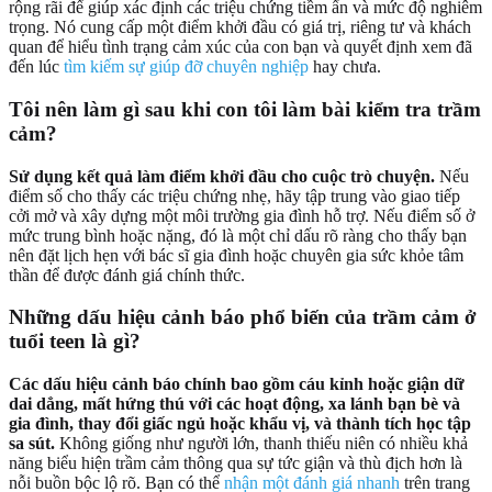
rộng rãi để giúp xác định các triệu chứng tiềm ẩn và mức độ nghiêm
trọng. Nó cung cấp một điểm khởi đầu có giá trị, riêng tư và khách
quan để hiểu tình trạng cảm xúc của con bạn và quyết định xem đã
đến lúc
tìm kiếm sự giúp đỡ chuyên nghiệp
hay chưa.
Tôi nên làm gì sau khi con tôi làm bài kiểm tra trầm
cảm?
Sử dụng kết quả làm điểm khởi đầu cho cuộc trò chuyện.
Nếu
điểm số cho thấy các triệu chứng nhẹ, hãy tập trung vào giao tiếp
cởi mở và xây dựng một môi trường gia đình hỗ trợ. Nếu điểm số ở
mức trung bình hoặc nặng, đó là một chỉ dấu rõ ràng cho thấy bạn
nên đặt lịch hẹn với bác sĩ gia đình hoặc chuyên gia sức khỏe tâm
thần để được đánh giá chính thức.
Những dấu hiệu cảnh báo phổ biến của trầm cảm ở
tuổi teen là gì?
Các dấu hiệu cảnh báo chính bao gồm cáu kỉnh hoặc giận dữ
dai dẳng, mất hứng thú với các hoạt động, xa lánh bạn bè và
gia đình, thay đổi giấc ngủ hoặc khẩu vị, và thành tích học tập
sa sút.
Không giống như người lớn, thanh thiếu niên có nhiều khả
năng biểu hiện trầm cảm thông qua sự tức giận và thù địch hơn là
nỗi buồn bộc lộ rõ. Bạn có thể
nhận một đánh giá nhanh
trên trang