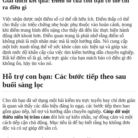
Giải thích kết quả: Điểm số của con bạn có thể chỉ
ra điều gì
Việc nhận được một điểm số có thể rất hữu ích. Điểm thấp có thể
cho thấy các triệu chứng nhẹ hoặc phụ thuộc vào hoàn cảnh, trong
khi điểm trung bình đến nặng cho thấy đã đến lúc thực hiện hành
động dứt khoát hơn. Điều quan trọng là phải nhớ rằng điểm số
không phải là một nhãn mác mà là một hướng dẫn. Nó cung cấp
một bức tranh tổng thể về sức khỏe cảm xúc hiện tại và giúp xác
định mức độ khẩn cấp của việc tìm kiếm hướng dẫn chuyên nghiệp.
Bất kể điểm số là gì, nếu trực giác của bạn mách bảo có điều gì đó
không ổn, hãy tin vào nó.
Hỗ trợ con bạn: Các bước tiếp theo sau
buổi sàng lọc
Cho dù bạn đã sử dụng một bài kiểm tra trực tuyến hay chỉ đơn giản
là quan sát thấy các dấu hiệu đáng lo ngại, các bước tiếp theo bao
gồm giao tiếp, hỗ trợ và hướng dẫn chuyên nghiệp.
Giúp đỡ một
thiếu niên bị trầm cảm
đòi hỏi sự kiên nhẫn, sự đồng cảm và một
cách tiếp cận chủ động. Mục tiêu là để họ biết rằng họ không đơn
độc và có sự giúp đỡ sẵn có.