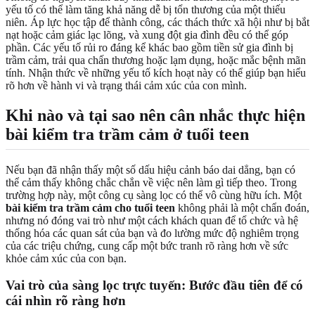
yếu tố có thể làm tăng khả năng dễ bị tổn thương của một thiếu
niên. Áp lực học tập để thành công, các thách thức xã hội như bị bắt
nạt hoặc cảm giác lạc lõng, và xung đột gia đình đều có thể góp
phần. Các yếu tố rủi ro đáng kể khác bao gồm tiền sử gia đình bị
trầm cảm, trải qua chấn thương hoặc lạm dụng, hoặc mắc bệnh mãn
tính. Nhận thức về những yếu tố kích hoạt này có thể giúp bạn hiểu
rõ hơn về hành vi và trạng thái cảm xúc của con mình.
Khi nào và tại sao nên cân nhắc thực hiện
bài kiểm tra trầm cảm ở tuổi teen
Nếu bạn đã nhận thấy một số dấu hiệu cảnh báo dai dẳng, bạn có
thể cảm thấy không chắc chắn về việc nên làm gì tiếp theo. Trong
trường hợp này, một công cụ sàng lọc có thể vô cùng hữu ích. Một
bài kiểm tra trầm cảm cho tuổi teen
không phải là một chẩn đoán,
nhưng nó đóng vai trò như một cách khách quan để tổ chức và hệ
thống hóa các quan sát của bạn và đo lường mức độ nghiêm trọng
của các triệu chứng, cung cấp một bức tranh rõ ràng hơn về sức
khỏe cảm xúc của con bạn.
Vai trò của sàng lọc trực tuyến: Bước đầu tiên để có
cái nhìn rõ ràng hơn