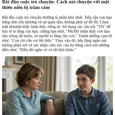
Bắt đầu cuộc trò chuyện: Cách nói chuyện với một
thiếu niên bị trầm cảm
Bắt đầu cuộc trò chuyện thường là phần khó nhất. Tiếp cận con bạn
bằng tình yêu thương và sự quan tâm, không phải sự đổ lỗi. Chọn
một khoảnh khắc bình tĩnh, riêng tư. Sử dụng các câu nói "Tôi" để
bày tỏ lo lắng của bạn, chẳng hạn như, "Mẹ/Bố nhận thấy con dạo
này trông rất buồn, và mẹ/bố lo lắng cho con." Tránh những cụm từ
như, "Con chỉ cần vui lên thôi." Thay vào đó, hãy lắng nghe mà
không phán xét và xác nhận cảm xúc của họ bằng cách nói những
điều như, "Điều đó nghe có vẻ rất khó khăn."