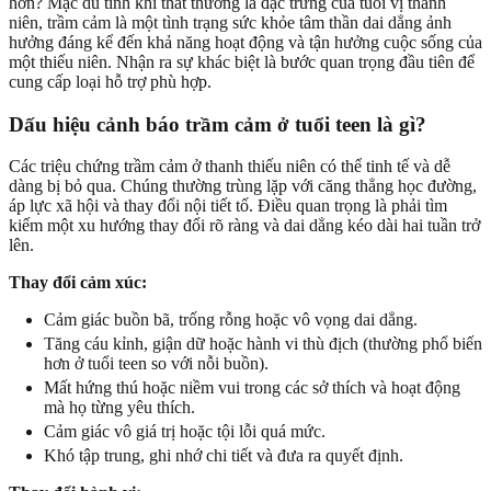
hơn? Mặc dù tính khí thất thường là đặc trưng của tuổi vị thành
niên, trầm cảm là một tình trạng sức khỏe tâm thần dai dẳng ảnh
hưởng đáng kể đến khả năng hoạt động và tận hưởng cuộc sống của
một thiếu niên. Nhận ra sự khác biệt là bước quan trọng đầu tiên để
cung cấp loại hỗ trợ phù hợp.
Dấu hiệu cảnh báo trầm cảm ở tuổi teen là gì?
Các triệu chứng trầm cảm ở thanh thiếu niên có thể tinh tế và dễ
dàng bị bỏ qua. Chúng thường trùng lặp với căng thẳng học đường,
áp lực xã hội và thay đổi nội tiết tố. Điều quan trọng là phải tìm
kiếm một xu hướng thay đổi rõ ràng và dai dẳng kéo dài hai tuần trở
lên.
Thay đổi cảm xúc:
Cảm giác buồn bã, trống rỗng hoặc vô vọng dai dẳng.
Tăng cáu kỉnh, giận dữ hoặc hành vi thù địch (thường phổ biến
hơn ở tuổi teen so với nỗi buồn).
Mất hứng thú hoặc niềm vui trong các sở thích và hoạt động
mà họ từng yêu thích.
Cảm giác vô giá trị hoặc tội lỗi quá mức.
Khó tập trung, ghi nhớ chi tiết và đưa ra quyết định.