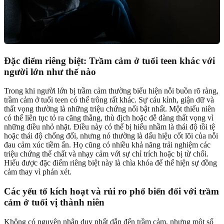
Đặc điểm riêng biệt: Trầm cảm ở tuổi teen khác với
người lớn như thế nào
Trong khi người lớn bị trầm cảm thường biểu hiện nỗi buồn rõ ràng,
trầm cảm ở tuổi teen có thể trông rất khác. Sự cáu kỉnh, giận dữ và
thất vọng thường là những triệu chứng nổi bật nhất. Một thiếu niên
có thể liên tục tỏ ra căng thẳng, thù địch hoặc dễ dàng thất vọng vì
những điều nhỏ nhặt. Điều này có thể bị hiểu nhầm là thái độ tồi tệ
hoặc thái độ chống đối, nhưng nó thường là dấu hiệu cốt lõi của nỗi
đau cảm xúc tiềm ẩn. Họ cũng có nhiều khả năng trải nghiệm các
triệu chứng thể chất và nhạy cảm với sự chỉ trích hoặc bị từ chối.
Hiểu được đặc điểm riêng biệt này là chìa khóa để thể hiện sự đồng
cảm thay vì phán xét.
Các yếu tố kích hoạt và rủi ro phổ biến đối với trầm
cảm ở tuổi vị thành niên
Không có nguyên nhân duy nhất dẫn đến trầm cảm, nhưng một số