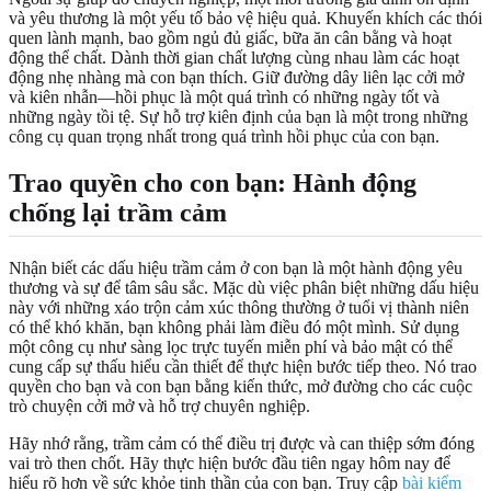
và yêu thương là một yếu tố bảo vệ hiệu quả. Khuyến khích các thói
quen lành mạnh, bao gồm ngủ đủ giấc, bữa ăn cân bằng và hoạt
động thể chất. Dành thời gian chất lượng cùng nhau làm các hoạt
động nhẹ nhàng mà con bạn thích. Giữ đường dây liên lạc cởi mở
và kiên nhẫn—hồi phục là một quá trình có những ngày tốt và
những ngày tồi tệ. Sự hỗ trợ kiên định của bạn là một trong những
công cụ quan trọng nhất trong quá trình hồi phục của con bạn.
Trao quyền cho con bạn: Hành động
chống lại trầm cảm
Nhận biết các dấu hiệu trầm cảm ở con bạn là một hành động yêu
thương và sự để tâm sâu sắc. Mặc dù việc phân biệt những dấu hiệu
này với những xáo trộn cảm xúc thông thường ở tuổi vị thành niên
có thể khó khăn, bạn không phải làm điều đó một mình. Sử dụng
một công cụ như sàng lọc trực tuyến miễn phí và bảo mật có thể
cung cấp sự thấu hiểu cần thiết để thực hiện bước tiếp theo. Nó trao
quyền cho bạn và con bạn bằng kiến thức, mở đường cho các cuộc
trò chuyện cởi mở và hỗ trợ chuyên nghiệp.
Hãy nhớ rằng, trầm cảm có thể điều trị được và can thiệp sớm đóng
vai trò then chốt. Hãy thực hiện bước đầu tiên ngay hôm nay để
hiểu rõ hơn về sức khỏe tinh thần của con bạn. Truy cập
bài kiểm