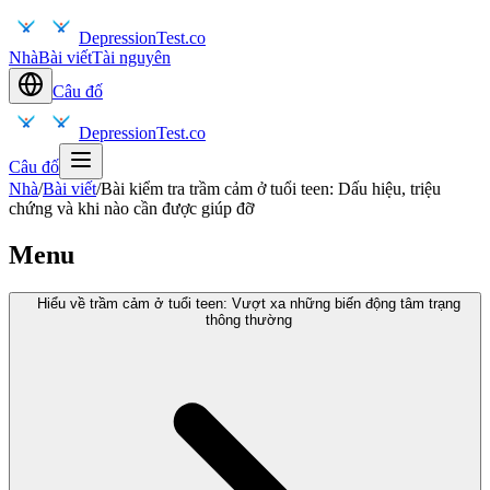
DepressionTest.co
Nhà
Bài viết
Tài nguyên
Câu đố
DepressionTest.co
Câu đố
Nhà
/
Bài viết
/
Bài kiểm tra trầm cảm ở tuổi teen: Dấu hiệu, triệu
chứng và khi nào cần được giúp đỡ
Menu
Hiểu về trầm cảm ở tuổi teen: Vượt xa những biến động tâm trạng
thông thường