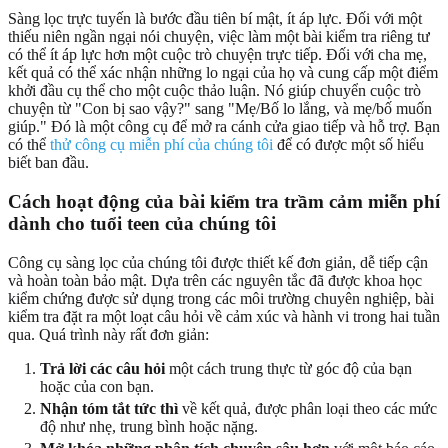
Sàng lọc trực tuyến là bước đầu tiên bí mật, ít áp lực. Đối với một
thiếu niên ngần ngại nói chuyện, việc làm một bài kiểm tra riêng tư
có thể ít áp lực hơn một cuộc trò chuyện trực tiếp. Đối với cha mẹ,
kết quả có thể xác nhận những lo ngại của họ và cung cấp một điểm
khởi đầu cụ thể cho một cuộc thảo luận. Nó giúp chuyển cuộc trò
chuyện từ "Con bị sao vậy?" sang "Mẹ/Bố lo lắng, và mẹ/bố muốn
giúp." Đó là một công cụ để mở ra cánh cửa giao tiếp và hỗ trợ. Bạn
có thể
thử công cụ miễn phí của chúng tôi
để có được một số hiểu
biết ban đầu.
Cách hoạt động của bài kiểm tra trầm cảm miễn phí
dành cho tuổi teen của chúng tôi
Công cụ sàng lọc của chúng tôi được thiết kế đơn giản, dễ tiếp cận
và hoàn toàn bảo mật. Dựa trên các nguyên tắc đã được khoa học
kiểm chứng được sử dụng trong các môi trường chuyên nghiệp, bài
kiểm tra đặt ra một loạt câu hỏi về cảm xúc và hành vi trong hai tuần
qua. Quá trình này rất đơn giản:
Trả lời các câu hỏi
một cách trung thực từ góc độ của bạn
hoặc của con bạn.
Nhận tóm tắt tức thì
về kết quả, được phân loại theo các mức
độ như nhẹ, trung bình hoặc nặng.