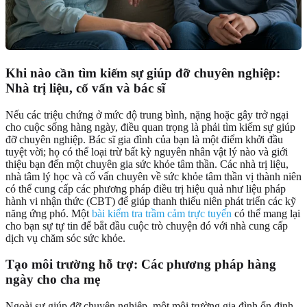
Khi nào cần tìm kiếm sự giúp đỡ chuyên nghiệp:
Nhà trị liệu, cố vấn và bác sĩ
Nếu các triệu chứng ở mức độ trung bình, nặng hoặc gây trở ngại
cho cuộc sống hàng ngày, điều quan trọng là phải tìm kiếm sự giúp
đỡ chuyên nghiệp. Bác sĩ gia đình của bạn là một điểm khởi đầu
tuyệt vời; họ có thể loại trừ bất kỳ nguyên nhân vật lý nào và giới
thiệu bạn đến một chuyên gia sức khỏe tâm thần. Các nhà trị liệu,
nhà tâm lý học và cố vấn chuyên về sức khỏe tâm thần vị thành niên
có thể cung cấp các phương pháp điều trị hiệu quả như liệu pháp
hành vi nhận thức (CBT) để giúp thanh thiếu niên phát triển các kỹ
năng ứng phó. Một
bài kiểm tra trầm cảm trực tuyến
có thể mang lại
cho bạn sự tự tin để bắt đầu cuộc trò chuyện đó với nhà cung cấp
dịch vụ chăm sóc sức khỏe.
Tạo môi trường hỗ trợ: Các phương pháp hàng
ngày cho cha mẹ
Ngoài sự giúp đỡ chuyên nghiệp, một môi trường gia đình ổn định