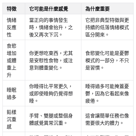
特徵
它可能是什麼感覺
為什麼重要
情緒
當正向的事情發生
它把非典型特徵與更
反應
時，情緒會抬升，之
持續的低落情緒模式
性
後又再次下沉。
區分開來。
食慾
增加
你更想吃東西，尤其
食慾變化可能是憂鬱
或體
是安慰性食物，或注
模式的一部分，不只
重上
意到體重變化。
是習慣。
升
你睡得比平常更久，
睡得過多可能掩蓋憂
睡眠
或即使睡夠仍覺得想
鬱，因為它看起來像
過多
睡。
疲倦。
鉛樣
手臂、雙腿或整個身
這會讓簡單任務也像
沉重
體感覺異常沉重。
需要很大的體力。
感