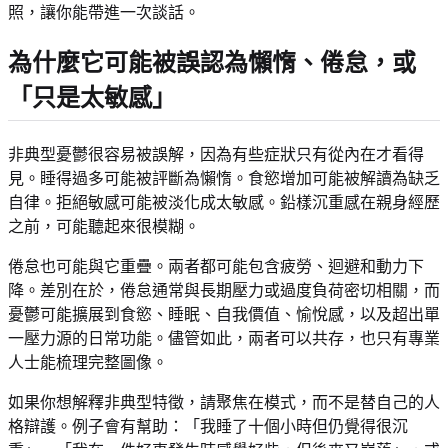
照，讓你能帶進一次談話。
為什麼它可能被誤認為懶惰、倦怠，或
「只是太敏感」
非典型憂鬱很容易被誤解，因為有些症狀只有從內在才看得
見。睡得過多可能被評斷為懶惰。食慾增加可能被解讀為缺乏
自律。拒絕敏感可能被淡化成太敏感。鉛樣沉重感在親身經歷
之前，可能聽起來很模糊。
倦怠也可能與它重疊。兩者都可能包含疲勞、迴避和動力下
降。差別在於，倦怠通常與長期壓力或過度負荷密切相關，而
憂鬱可能擴展到食慾、睡眠、自我價值、愉悅感，以及超出單
一壓力源的日常功能。儘管如此，兩者可以共存，也只有專業
人士能梳理完整圖像。
如果你想解釋非典型特徵，請聚焦在模式，而不是替自己的人
格辯護。例子會有幫助：「我睡了十個小時但仍覺得很沉