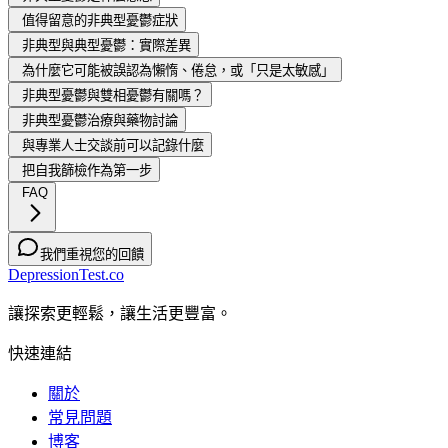
值得留意的非典型憂鬱症狀
非典型與典型憂鬱：實際差異
為什麼它可能被誤認為懶惰、倦怠，或「只是太敏感」
非典型憂鬱與雙相憂鬱有關嗎？
非典型憂鬱治療與藥物討論
與專業人士交談前可以記錄什麼
把自我篩檢作為第一步
FAQ
我們重視您的回饋
DepressionTest.co
讓探索更輕鬆，讓生活更豐富。
快速連結
關於
常見問題
博客