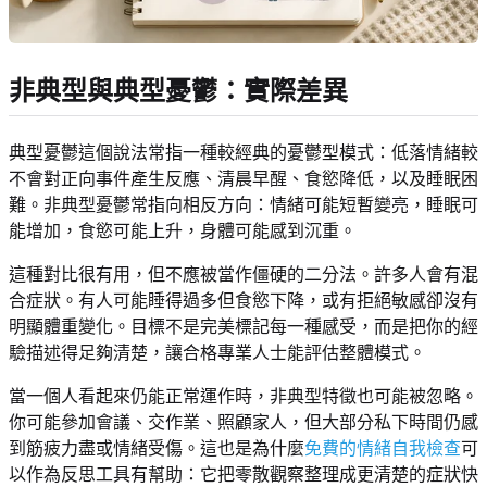
非典型與典型憂鬱：實際差異
典型憂鬱這個說法常指一種較經典的憂鬱型模式：低落情緒較
不會對正向事件產生反應、清晨早醒、食慾降低，以及睡眠困
難。非典型憂鬱常指向相反方向：情緒可能短暫變亮，睡眠可
能增加，食慾可能上升，身體可能感到沉重。
這種對比很有用，但不應被當作僵硬的二分法。許多人會有混
合症狀。有人可能睡得過多但食慾下降，或有拒絕敏感卻沒有
明顯體重變化。目標不是完美標記每一種感受，而是把你的經
驗描述得足夠清楚，讓合格專業人士能評估整體模式。
當一個人看起來仍能正常運作時，非典型特徵也可能被忽略。
你可能參加會議、交作業、照顧家人，但大部分私下時間仍感
到筋疲力盡或情緒受傷。這也是為什麼
免費的情緒自我檢查
可
以作為反思工具有幫助：它把零散觀察整理成更清楚的症狀快