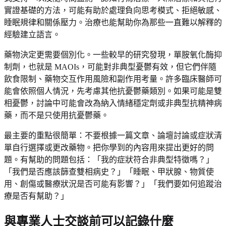
實證基礎的方法，可能有助於處理負向思考模式、拒絕敏感、
睡眠規律和關係壓力。治療也能幫助你為那些一直難以解釋的
經驗建立語言。
藥物決定更需要個別化。一些較早的研究發現，單胺氧化酶抑
制劑，也就是 MAOIs，可能對非典型憂鬱有效，但它們伴隨
飲食限制、藥物交互作用風險和副作用考量。許多臨床醫師可
能會依照個人情況，先考慮其他抗憂鬱藥類別。如果可能是雙
相憂鬱，討論中可能會改為納入情緒穩定劑或非典型抗精神病
藥，而不是只使用抗憂鬱藥。
最主要的重點很簡單：不要根據一篇文章、論壇討論或症狀清
單自行選擇或更改藥物。把你學到的內容用來提出更好的問
題。有幫助的問題包括：「我的症狀符合非典型特徵嗎？」
「我們是否應該篩查雙相病史？」「睡眠、甲狀腺、物質使
用、創傷或醫療狀況是否可能有影響？」「我們要如何追蹤治
療是否有幫助？」
與專業人士交談前可以記錄什麼