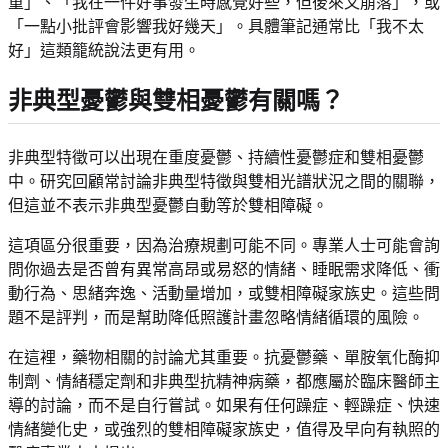
重」、「我在一件好事發生時感覺好些，但後來又崩落」，或
「一點小批評會影響我好幾天」。具體筆記通常比「我不太
好」這類籠統說法更有用。
非典型憂鬱與雙相憂鬱有關嗎？
非典型特徵可以出現在重度憂鬱、持續性憂鬱症和雙相憂鬱
中。研究回顧常討論非典型特徵與雙相光譜狀況之間的關聯，
但這並不表示非典型憂鬱自動等於雙相障礙。
這項區分很重要，因為治療規劃可能不同。專業人士可能會詢
問你過去是否曾有異常高昂或易怒的情緒、睡眠需求降低、衝
動行為、思緒奔逸、活動量增加，或雙相障礙家族史。這些問
題不是評判，而是幫助降低照護計畫忽略情緒循環的風險。
在這裡，藥物相關的討論尤其重要。抗憂鬱藥、單胺氧化酶抑
制劑、情緒穩定劑和非典型抗精神病藥，都應屬於臨床醫師主
導的討論，而不是自行嘗試。如果有任何躁症、輕躁症、快速
情緒變化史，或強烈的雙相障礙家族史，值得及早向有執照的