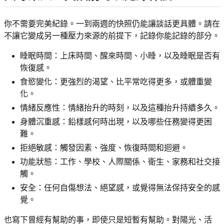
你不需要完美紀錄。一到兩週的快照仍能讓談話更具體。請在
不讓它變成另一種壓力來源的前提下，記錄你能記錄的部分。
睡眠時間：上床時間、醒來時間、小睡，以及睡眠是否有
恢復感。
食慾變化：更強烈的渴望、比平常吃得更多，或體重變
化。
情緒反應性：情緒抬升的時刻，以及這種抬升持續多久。
身體沉重感：鉛樣感何時出現，以及哪些任務變得更困
難。
拒絕敏感：觸發因素、強度、恢復時間和迴避。
功能狀態：工作、學校、人際關係、衛生、家務和社交接
觸。
安全：任何自傷想法、絕望感，或覺得無法保持安全的感
覺。
也寫下曾經有幫助的事，即使只是短暫有幫助。對陽光、活