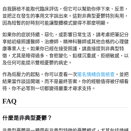
自我篩檢不能取代臨床評估，但它可以幫助你停下來、反思，
並把正在發生的事用文字說出來。這對非典型憂鬱特別有用，
因為短暫的好時刻可能讓整體模式變得不那麼明顯。
如果你的症狀持續、惡化，或影響日常生活，請考慮把筆記分
享給初級照護醫師、治療師、精神科醫師或其他合格的心理健
康專業人士。如果你已經在接受照護，請直接提到非典型特
徵，尤其是睡得過多、食慾變化、鉛樣沉重感、拒絕敏感，以
及任何可能提示雙相憂鬱的病史。
作為低壓力的起點，你可以查看一次
匿名情緒自我檢查
，並把
結果當作談話開端，而不是最終答案。你的經驗值得被仔細看
待，你不必等到一切都變得嚴重才尋求支持。
FAQ
什麼是非典型憂鬱？
非典型憂鬱是一種帶有非典型特徵的憂鬱模式，尤其包括情緒