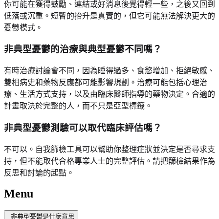
你可能在獲得鼓勵、連結或好消息後覺得輕一些，之後又回到
低落或沉重。短暫的抬升是真實的，但它可能無法解決更大的
憂鬱模式。
非典型憂鬱的治療與典型憂鬱不同嗎？
有時治療討論會不同，因為睡得過多、食慾增加、拒絕敏感、
雙相病史和藥物反應都可能影響規劃。治療可能包括心理治
療、生活方式支持，以及由臨床醫師指導的藥物決定。合適的
計畫取決於完整的人，而不只是亞型標籤。
非典型憂鬱測驗可以取代臨床評估嗎？
不可以。自我篩檢工具可以幫助你整理症狀並決定是否尋求支
持，但不能取代合格專業人士的完整評估。請把篩檢結果作為
反思和討論的起點。
Menu
非典型憂鬱是什麼意思