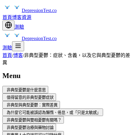
DepressionTest.co
首頁
博客
資源
測驗
DepressionTest.co
測驗
首頁
/
博客
/
非典型憂鬱：症狀、含義，以及它與典型憂鬱的差
異
Menu
非典型憂鬱是什麼意思
值得留意的非典型憂鬱症狀
非典型與典型憂鬱：實際差異
為什麼它可能被誤認為懶惰、倦怠，或「只是太敏感」
非典型憂鬱與雙相憂鬱有關嗎？
非典型憂鬱治療與藥物討論