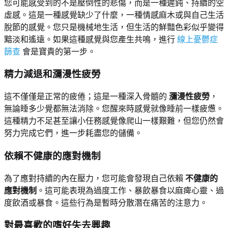
您可能感受到的不是壓倒性的悲傷，而是一種遲鈍、持續的空
虛感。這是一種感覺缺少了什麼，一種情感麻木或與自己生活
脫節的感覺。您只是機械地生活，但生活的鮮豔色彩似乎變得
黯淡和遙遠。如果這種感覺與您產生共鳴，進行
線上憂鬱症
篩查
會是寶貴的第一步。
精力減退和瀰漫性疲勞
這不僅僅是正常的疲倦；這是一種深入骨髓的
瀰漫性疲勞
，
無論睡多少覺都無法消除。您醒來時感覺就像睡前一樣疲憊。
這種精力不足甚至讓小任務感覺像爬山一樣艱難，但您仍然會
努力完成它們，進一步耗盡您的儲備。
依賴不健康的應對機制
為了應對持續的內在壓力，您可能會發現自己依賴
不健康的
應對機制
。這可能表現為過度工作、暴飲暴食以麻痺心靈、過
度飲酒或暴食。這些行為是暫時分散潛在痛苦的注意力。
對最喜歡的嗜好失去興趣