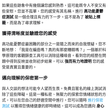
如果這些跡象中有幾個讓您感到熟悉，這可能既令人不安又有
些安慰。您並不孤單，您的感受有其名稱。進行
高功能憂鬱
症測試
是一個合理且有力的下一步。這不是為了
被貼上標
籤
，而是為了尋求理解。
獲得清晰度並驗證您的感受
高功能憂鬱症最困難的部分之一是隨之而來的自我懷疑。您不
斷地想：「我是在編造嗎？真的有那麼糟糕嗎？」一個基於科
學原理的客觀篩查工具可以消除這種噪音。看到您的經歷在問
題中得到反映並收到初步結果，可以
強而有力地證明
您的感
受是真實且重要的。
邁向理解的保密第一步
與人交談的想法可能令人望而生畏。免費且匿名的線上測試消
除了這些障礙。這是一種私密、無壓力的探索您情緒狀態的方
式，可以在您自己的舒適空間中進行。您可以隨時
進行保密
測試
以獲得您情緒健康的即時總結，這可以成為您邁向
身心