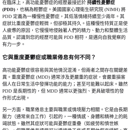
在臨床上，高功能憂鬱症的經歷最接近於
持續性憂鬱症
(PDD)
，也稱為輕鬱症。美國國家心理衛生研究院 (NIMH) 將
PDD 定義為一種慢性憂鬱症，其低落情緒持續至少兩年。其
症狀比重度憂鬱症輕微，但卻極其持久。這種慢性特質正是使
人疲憊的原因，它慢慢地侵蝕著人們的精力、動力和整體生活
品質。認識到您的經歷可能與 PDD 相符，是邁向自我覺察的
有力一步。
它與重度憂鬱症或職業倦怠有何不同？
高功能憂鬱症很容易與其他情況混淆，但兩者之間存在關鍵差
異。重度憂鬱症 (MDD) 通常涉及更嚴重的症狀，會嚴重損害
個人在日常生活中發揮功能的能力；甚至可能難以起床。雖然
PDD 是長期性的，但 MDD 通常以更強烈、更具破壞性的發
作形式出現。
另一方面，職業倦怠主要與職業或情境壓力相關。它是由長期
壓力（通常來自工作）引起的，一種情感、身體和精神上的耗
竭狀態。雖然其症狀可能與憂鬱症重疊（如疲勞和憤世嫉