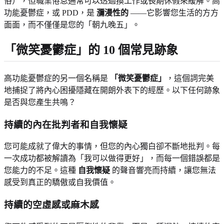
俗），但職業倦怠通常可以透過換工作或長期休假來緩解。高
功能憂鬱症，或 PDD，是
瀰漫性的
——它影響您生活的方方
面面，而不僅僅是您的「朝九晚五」。
「微笑憂鬱症」的 10 個常見跡象
高功能憂鬱症的另一個名稱是
「微笑憂鬱症」
，這個詞完美
地捕捉了將內心困擾隱藏在開朗外表下的經歷。以下任何跡象
是否與您產生共鳴？
持續的內在批判者和自我懷疑
您可能成就了偉大的事情，但您的內心獨白卻不斷地批判。每
一次成功都被解讀為「我可以做得更好」，而每一個錯誤都是
您能力的不足。這種
自我懷疑
的聲音響亮而持續，讓您無法
感受到真正的驕傲或自我價值。
持續的空虛感或麻木感