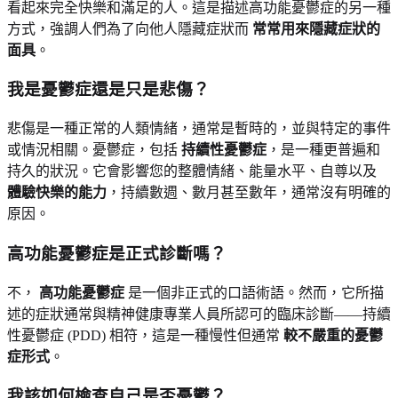
看起來完全快樂和滿足的人。這是描述高功能憂鬱症的另一種
方式，強調人們為了向他人隱藏症狀而
常常用來隱藏症狀的
面具
。
我是憂鬱症還是只是悲傷？
悲傷是一種正常的人類情緒，通常是暫時的，並與特定的事件
或情況相關。憂鬱症，包括
持續性憂鬱症
，是一種更普遍和
持久的狀況。它會影響您的整體情緒、能量水平、自尊以及
體驗快樂的能力
，持續數週、數月甚至數年，通常沒有明確的
原因。
高功能憂鬱症是正式診斷嗎？
不，
高功能憂鬱症
是一個非正式的口語術語。然而，它所描
述的症狀通常與精神健康專業人員所認可的臨床診斷——持續
性憂鬱症 (PDD) 相符，這是一種慢性但通常
較不嚴重的憂鬱
症形式
。
我該如何檢查自己是否憂鬱？