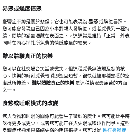
易怒或過度憤怒
憂鬱症不總是關於悲傷；它也可能表現為
易怒
或脾氣暴躁。
您可能會發現自己因為小事對親人發脾氣，或者感覺到一種持
續、悶燒的怒氣潛藏在表面之下。這通常是維持「正常」外表
同時在內心掙扎所耗費的情感能量的結果。
難以體驗真正的快樂
您可以在社交場合笑話或微笑，但這種感覺無法觸及您的核
心。快樂的時刻感覺轉瞬即逝且短暫，很快就被那種熟悉的空
虛感所掩蓋。
難以體驗真正的快樂
是這種情況最痛苦的方面
之一。
食慾或睡眠模式的改變
您與食物和睡眠的關係可能發生了微妙的變化。您可能比平時
吃得更多或更少，或者您可能正在與失眠或嗜睡作鬥爭。這些
身體症狀通常是情緒失衡的明確指標。您可以從
進行憂鬱症