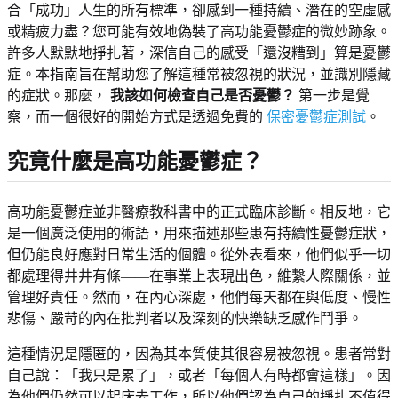
合「成功」人生的所有標準，卻感到一種持續、潛在的空虛感
或精疲力盡？您可能有效地偽裝了高功能憂鬱症的微妙跡象。
許多人默默地掙扎著，深信自己的感受「還沒糟到」算是憂鬱
症。本指南旨在幫助您了解這種常被忽視的狀況，並識別隱藏
的症狀。那麼，
我該如何檢查自己是否憂鬱？
第一步是覺
察，而一個很好的開始方式是透過免費的
保密憂鬱症測試
。
究竟什麼是高功能憂鬱症？
高功能憂鬱症並非醫療教科書中的正式臨床診斷。相反地，它
是一個廣泛使用的術語，用來描述那些患有持續性憂鬱症狀，
但仍能良好應對日常生活的個體。從外表看來，他們似乎一切
都處理得井井有條——在事業上表現出色，維繫人際關係，並
管理好責任。然而，在內心深處，他們每天都在與低度、慢性
悲傷、嚴苛的內在批判者以及深刻的快樂缺乏感作鬥爭。
這種情況是隱匿的，因為其本質使其很容易被忽視。患者常對
自己說：「我只是累了」，或者「每個人有時都會這樣」。因
為他們仍然可以起床去工作，所以他們認為自己的掙扎不值得