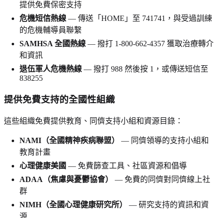
提供免費保密支持
危機短信熱線
— 傳送「HOME」至 741741，與受過訓練
的危機輔導員聯繫
SAMHSA 全國熱線
— 撥打 1-800-662-4357 獲取治療轉介
和資訊
退伍軍人危機熱線
— 撥打 988 然後按 1，或傳送短信至
838255
提供免費支持的全國性組織
這些組織免費提供教育、同儕支持小組和資源目錄：
NAMI（全國精神疾病聯盟）
— 同儕領導的支持小組和
教育計畫
心理健康美國
— 免費篩查工具、社區資源和倡導
ADAA（焦慮與憂鬱協會）
— 免費的同儕對同儕線上社
群
NIMH（全國心理健康研究所）
— 研究支持的資訊和資
源