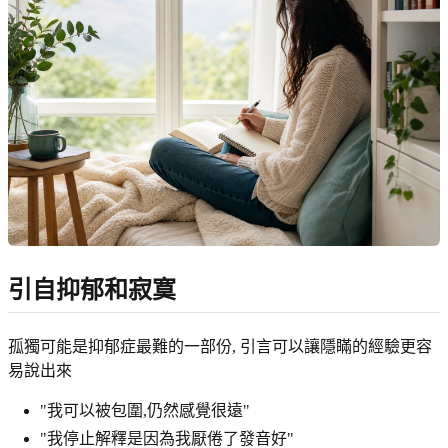
引自抑郁和寂寞
孤獨可能是抑郁症最難的一部份, 引言可以讓隱瞞的經驗更容
易說出來
"我可以被包圍,仍然感覺很遠"
"我停止解釋是因為我厭倦了發音好"