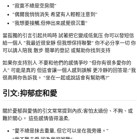
"寂寞不總是空房間"
"偶爾我悄悄消失 希望有人輕輕注意到"
"我想要接觸,但伸出來感覺很沉重"
當孤獨的引言引起共鸣時 試著把它變成低氣压 你可以發短信
給一個人 "我最近很安靜 但我想保持聯繫" 你不必分享一切 你
可以請人陪我 散步 簡單的登記 或幫助你找到支持
如果你支持別人 不要和他們的感情爭吵 "但你有很多愛你的
人" 可能是真的 但這會讓一個人感到誤解 更冷靜的回答是:"我
很高興你告訴我。 "坐在一起或說話會有幫助嗎?"
引文:抑郁症和愛
關於憂郁與愛情的引文常常提到內疚:害怕太過份、不夠、或
難於關心。 這些感情值得溫柔,
"愛不總是抹去重量, 但它可以坐在我旁邊。"