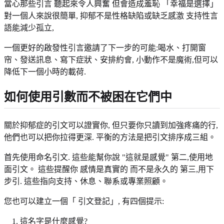
當心那些引言 聽起來令人興奮 但會造成羞恥 「幸福是選擇」
對一個人來說很簡單, 抑郁不是性格缺陷或缺乏感激 支持性言
語能減少孤立,
一個更好的啟發性引言邀請了下一步的可能:喝水、打開窗
帘、發送訊息、寫下症狀、安排約會, 小動作不是魔術,但可以
降低下一個小時的載荷.
如何使用引數而不被困在它們中
關於抑郁症的引文可以證實你, 但只要你只讀到加強疼痛的行,
他們也可以把你拉得更深. 平衡的方法是把引文排序成三組。
首先使用命名引文. 這些能幫你說 "這就是感覺" 第二,使用地
面引文。 這些提醒你 感情是真實的 而不是永久的 第三,用下
步引. 這些指向支持、休息、聯系或專業照顧。
您也可以建立一個「 引文登記」, 有四個提示:
這名字是什麼感覺?