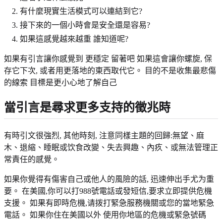
有什麼現實生活模式可以連結到它?
接下來的一個小時會是安全還是容易?
如果這感覺越來越重 誰知道呢?
如果有引言讓你感覺到 更穩定 留著吧 如果這會讓你螺旋, 保
存它下次, 或者用更落地的東西取代它。 目的不是收集最悲傷
的線索 目標是更小心地了解自己
當引言是尋求更多支持的徵兆時
有時引文很強烈, 其他時刻, 注意同樣主題的回歸:無望、麻
木、退縮、睡眠或饮食改變、失去興趣、內疚、或無法管理正
常責任的感覺。
如果你覺得有傷害自己或他人的風險的話, 迅速伸出手尤为重
要。 在美國,你可以打988號電話或發短信,要求立即提供危機
支援。 如果有即時危機,请拨打緊急服務機關或您的當地緊急
電話。 如果你住在美國以外 使用你地區的危機或緊急號碼