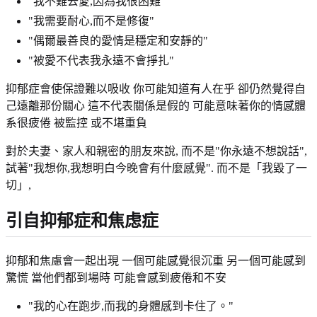
"我不難去愛,因為我很困難"
"我需要耐心,而不是修復"
"偶爾最善良的愛情是穩定和安靜的"
"被愛不代表我永遠不會掙扎"
抑郁症會使保證難以吸收 你可能知道有人在乎 卻仍然覺得自
己遠離那份關心 這不代表關係是假的 可能意味著你的情感體
系很疲倦 被監控 或不堪重負
對於夫妻、家人和親密的朋友來說, 而不是"你永遠不想說話",
試著"我想你,我想明白今晚會有什麼感覺". 而不是「我毀了一
切」,
引自抑郁症和焦虑症
抑郁和焦慮會一起出現 一個可能感覺很沉重 另一個可能感到
驚慌 當他們都到場時 可能會感到疲倦和不安
"我的心在跑步,而我的身體感到卡住了。"