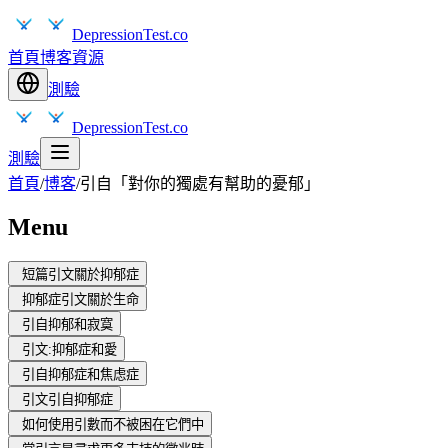
DepressionTest.co
首頁
博客
資源
測驗
DepressionTest.co
測驗
首頁
/
博客
/
引自「對你的獨處有幫助的憂郁」
Menu
短篇引文關於抑郁症
抑郁症引文關於生命
引自抑郁和寂寞
引文:抑郁症和愛
引自抑郁症和焦虑症
引文引自抑郁症
如何使用引數而不被困在它們中