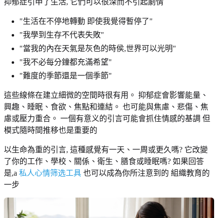
抑郁症引申了生活, 它們可以很深而不引起劇情
"生活在不停地轉動 即使我覺得暫停了"
"我學到生存不代表失敗"
"當我的內在天氣是灰色的時侯,世界可以光明"
"我不必每分鐘都充滿希望"
"難度的季節還是一個季節"
這些線條在建立細微的空間時很有用。 抑郁症會影響能量、
興趣、睡眠、食欲、焦點和連結。 也可能與焦慮、悲傷、焦
慮或壓力重合。 一個有意义的引言可能會抓住情感的基調 但
模式隨時間推移也是重要的
以生命為重的引言, 這種感覺有一天、一周或更久嗎? 它改變
了你的工作、學校、關係、衛生、膳食或睡眠嗎? 如果回答
是,a
私人心情筛选工具
也可以成為你所注意到的 組織教育的
一步