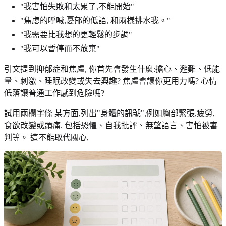
"我害怕失敗和太累了,不能開始"
"焦虑的呼喊,憂郁的低語, 和兩樣排水我。"
"我需要比我想的更輕鬆的步調"
"我可以暫停而不放棄"
引文提到抑郁症和焦慮, 你首先會發生什麼:擔心、避難、低能
量、刺激、睡眠改變或失去興趣? 焦慮會讓你更用力嗎? 心情
低落讓普通工作感到危險嗎?
試用兩欄字條 某方面,列出"身體的訊號",例如胸部緊張,疲勞,
食欲改變或頭痛. 包括恐懼、自我批評、無望語言、害怕被審
判等。 這不能取代關心,