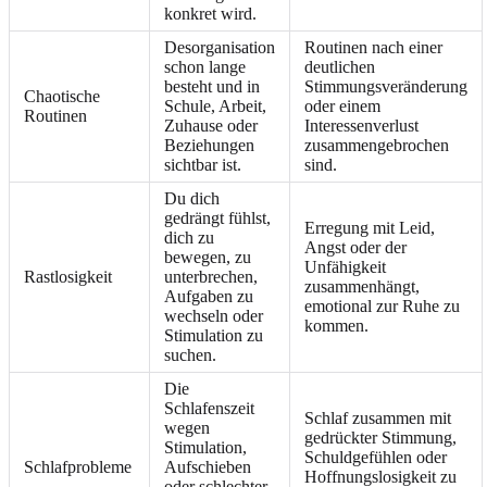
konkret wird.
Desorganisation
Routinen nach einer
schon lange
deutlichen
besteht und in
Stimmungsveränderung
Chaotische
Schule, Arbeit,
oder einem
Routinen
Zuhause oder
Interessenverlust
Beziehungen
zusammengebrochen
sichtbar ist.
sind.
Du dich
gedrängt fühlst,
Erregung mit Leid,
dich zu
Angst oder der
bewegen, zu
Unfähigkeit
Rastlosigkeit
unterbrechen,
zusammenhängt,
Aufgaben zu
emotional zur Ruhe zu
wechseln oder
kommen.
Stimulation zu
suchen.
Die
Schlafenszeit
Schlaf zusammen mit
wegen
gedrückter Stimmung,
Stimulation,
Schuldgefühlen oder
Schlafprobleme
Aufschieben
Hoffnungslosigkeit zu
oder schlechter