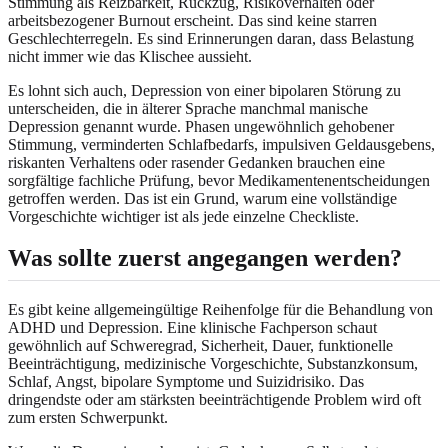
Stimmung als Reizbarkeit, Rückzug, Risikoverhalten oder
arbeitsbezogener Burnout erscheint. Das sind keine starren
Geschlechterregeln. Es sind Erinnerungen daran, dass Belastung
nicht immer wie das Klischee aussieht.
Es lohnt sich auch, Depression von einer bipolaren Störung zu
unterscheiden, die in älterer Sprache manchmal manische
Depression genannt wurde. Phasen ungewöhnlich gehobener
Stimmung, verminderten Schlafbedarfs, impulsiven Geldausgebens,
riskanten Verhaltens oder rasender Gedanken brauchen eine
sorgfältige fachliche Prüfung, bevor Medikamentenentscheidungen
getroffen werden. Das ist ein Grund, warum eine vollständige
Vorgeschichte wichtiger ist als jede einzelne Checkliste.
Was sollte zuerst angegangen werden?
Es gibt keine allgemeingültige Reihenfolge für die Behandlung von
ADHD und Depression. Eine klinische Fachperson schaut
gewöhnlich auf Schweregrad, Sicherheit, Dauer, funktionelle
Beeinträchtigung, medizinische Vorgeschichte, Substanzkonsum,
Schlaf, Angst, bipolare Symptome und Suizidrisiko. Das
dringendste oder am stärksten beeinträchtigende Problem wird oft
zum ersten Schwerpunkt.