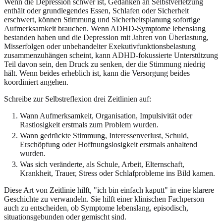
Wenn die Depression schwer ist, Gedanken an Selbstverletzung
enthält oder grundlegendes Essen, Schlafen oder Sicherheit
erschwert, können Stimmung und Sicherheitsplanung sofortige
Aufmerksamkeit brauchen. Wenn ADHD-Symptome lebenslang
bestanden haben und die Depression mit Jahren von Überlastung,
Misserfolgen oder unbehandelter Exekutivfunktionsbelastung
zusammenzuhängen scheint, kann ADHD-fokussierte Unterstützung
Teil davon sein, den Druck zu senken, der die Stimmung niedrig
hält. Wenn beides erheblich ist, kann die Versorgung beides
koordiniert angehen.
Schreibe zur Selbstreflexion drei Zeitlinien auf:
Wann Aufmerksamkeit, Organisation, Impulsivität oder
Rastlosigkeit erstmals zum Problem wurden.
Wann gedrückte Stimmung, Interessenverlust, Schuld,
Erschöpfung oder Hoffnungslosigkeit erstmals anhaltend
wurden.
Was sich veränderte, als Schule, Arbeit, Elternschaft,
Krankheit, Trauer, Stress oder Schlafprobleme ins Bild kamen.
Diese Art von Zeitlinie hilft, "ich bin einfach kaputt" in eine klarere
Geschichte zu verwandeln. Sie hilft einer klinischen Fachperson
auch zu entscheiden, ob Symptome lebenslang, episodisch,
situationsgebunden oder gemischt sind.