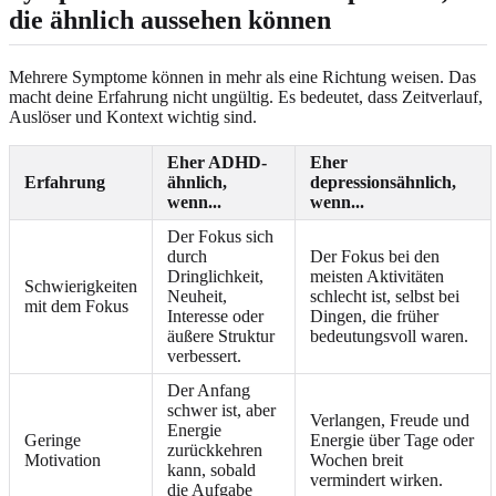
die ähnlich aussehen können
Mehrere Symptome können in mehr als eine Richtung weisen. Das
macht deine Erfahrung nicht ungültig. Es bedeutet, dass Zeitverlauf,
Auslöser und Kontext wichtig sind.
Eher ADHD-
Eher
Erfahrung
ähnlich,
depressionsähnlich,
wenn...
wenn...
Der Fokus sich
durch
Der Fokus bei den
Dringlichkeit,
meisten Aktivitäten
Schwierigkeiten
Neuheit,
schlecht ist, selbst bei
mit dem Fokus
Interesse oder
Dingen, die früher
äußere Struktur
bedeutungsvoll waren.
verbessert.
Der Anfang
schwer ist, aber
Verlangen, Freude und
Energie
Geringe
Energie über Tage oder
zurückkehren
Motivation
Wochen breit
kann, sobald
vermindert wirken.
die Aufgabe