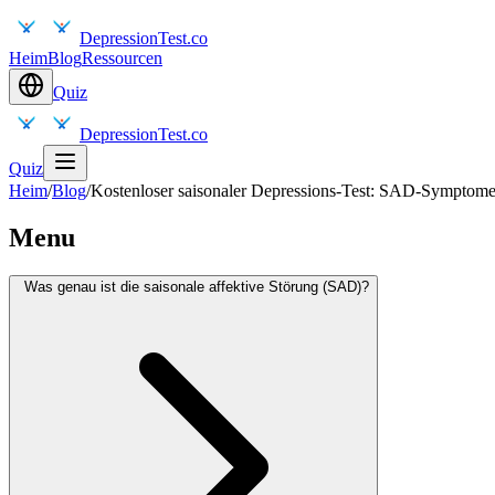
DepressionTest.co
Heim
Blog
Ressourcen
Quiz
DepressionTest.co
Quiz
Heim
/
Blog
/
Kostenloser saisonaler Depressions-Test: SAD-Symptome 
Menu
Was genau ist die saisonale affektive Störung (SAD)?