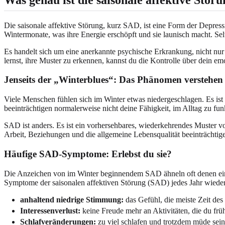
Die saisonale affektive Störung, kurz SAD, ist eine Form der Depre
Wintermonate, was ihre Energie erschöpft und sie launisch macht. S
Es handelt sich um eine anerkannte psychische Erkrankung, nicht nu
lernst, ihre Muster zu erkennen, kannst du die Kontrolle über dein 
Jenseits der „Winterblues“: Das Phänomen verstehen
Viele Menschen fühlen sich im Winter etwas niedergeschlagen. Es ist 
beeinträchtigen normalerweise nicht deine Fähigkeit, im Alltag zu fun
SAD ist anders. Es ist ein vorhersehbares, wiederkehrendes Muster
Arbeit, Beziehungen und die allgemeine Lebensqualität beeinträchtigen
Häufige SAD-Symptome: Erlebst du sie?
Die Anzeichen von im Winter beginnendem SAD ähneln oft denen einer
Symptome der saisonalen affektiven Störung (SAD) jedes Jahr wieder
anhaltend niedrige Stimmung:
das Gefühl, die meiste Zeit des 
Interessenverlust:
keine Freude mehr an Aktivitäten, die du frü
Schlafveränderungen:
zu viel schlafen und trotzdem müde sein