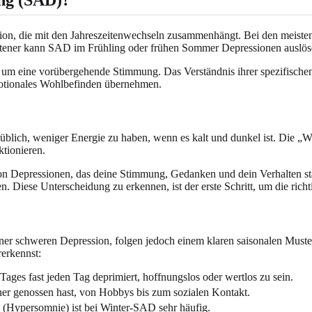
ssion, die mit den Jahreszeitenwechseln zusammenhängt. Bei den meist
eltener kann SAD im Frühling oder frühen Sommer Depressionen auslös
r um eine vorübergehende Stimmung. Das Verständnis ihrer spezifisch
emotionales Wohlbefinden übernehmen.
üblich, weniger Energie zu haben, wenn es kalt und dunkel ist. Die „W
ktionieren.
 von Depressionen, das deine Stimmung, Gedanken und dein Verhalten 
. Diese Unterscheidung zu erkennen, ist der erste Schritt, um die richt
 schweren Depression, folgen jedoch einem klaren saisonalen Muster.
erkennst:
Tages fast jeden Tag deprimiert, hoffnungslos oder wertlos zu sein.
her genossen hast, von Hobbys bis zum sozialen Kontakt.
 (Hypersomnie) ist bei Winter-SAD sehr häufig.