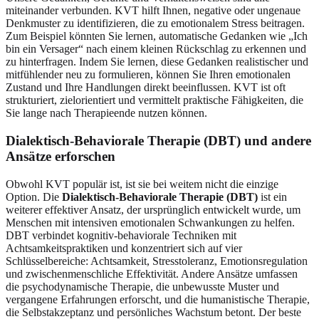
miteinander verbunden. KVT hilft Ihnen, negative oder ungenaue
Denkmuster zu identifizieren, die zu emotionalem Stress beitragen.
Zum Beispiel könnten Sie lernen, automatische Gedanken wie „Ich
bin ein Versager“ nach einem kleinen Rückschlag zu erkennen und
zu hinterfragen. Indem Sie lernen, diese Gedanken realistischer und
mitfühlender neu zu formulieren, können Sie Ihren emotionalen
Zustand und Ihre Handlungen direkt beeinflussen. KVT ist oft
strukturiert, zielorientiert und vermittelt praktische Fähigkeiten, die
Sie lange nach Therapieende nutzen können.
Dialektisch-Behaviorale Therapie (DBT) und andere
Ansätze erforschen
Obwohl KVT populär ist, ist sie bei weitem nicht die einzige
Option. Die
Dialektisch-Behaviorale Therapie (DBT)
ist ein
weiterer effektiver Ansatz, der ursprünglich entwickelt wurde, um
Menschen mit intensiven emotionalen Schwankungen zu helfen.
DBT verbindet kognitiv-behaviorale Techniken mit
Achtsamkeitspraktiken und konzentriert sich auf vier
Schlüsselbereiche: Achtsamkeit, Stresstoleranz, Emotionsregulation
und zwischenmenschliche Effektivität. Andere Ansätze umfassen
die psychodynamische Therapie, die unbewusste Muster und
vergangene Erfahrungen erforscht, und die humanistische Therapie,
die Selbstakzeptanz und persönliches Wachstum betont. Der beste