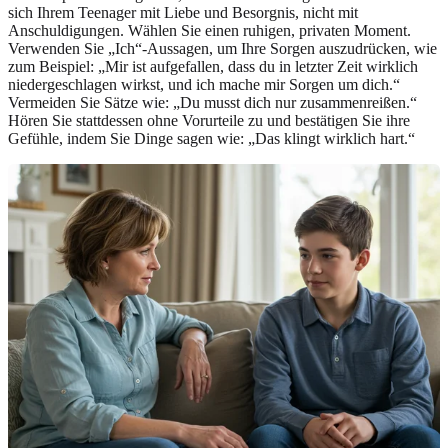
sich Ihrem Teenager mit Liebe und Besorgnis, nicht mit
Anschuldigungen. Wählen Sie einen ruhigen, privaten Moment.
Verwenden Sie „Ich“-Aussagen, um Ihre Sorgen auszudrücken, wie
zum Beispiel: „Mir ist aufgefallen, dass du in letzter Zeit wirklich
niedergeschlagen wirkst, und ich mache mir Sorgen um dich.“
Vermeiden Sie Sätze wie: „Du musst dich nur zusammenreißen.“
Hören Sie stattdessen ohne Vorurteile zu und bestätigen Sie ihre
Gefühle, indem Sie Dinge sagen wie: „Das klingt wirklich hart.“