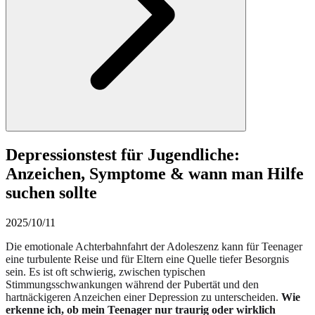
Depressionstest für Jugendliche:
Anzeichen, Symptome & wann man Hilfe
suchen sollte
2025/10/11
Die emotionale Achterbahnfahrt der Adoleszenz kann für Teenager
eine turbulente Reise und für Eltern eine Quelle tiefer Besorgnis
sein. Es ist oft schwierig, zwischen typischen
Stimmungsschwankungen während der Pubertät und den
hartnäckigeren Anzeichen einer Depression zu unterscheiden.
Wie
erkenne ich, ob mein Teenager nur traurig oder wirklich