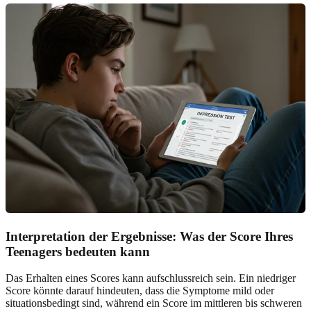
Interpretation der Ergebnisse: Was der Score Ihres
Teenagers bedeuten kann
Das Erhalten eines Scores kann aufschlussreich sein. Ein niedriger
Score könnte darauf hindeuten, dass die Symptome mild oder
situationsbedingt sind, während ein Score im mittleren bis schweren