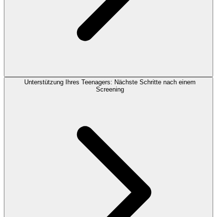
Unterstützung Ihres Teenagers: Nächste Schritte nach einem
Screening