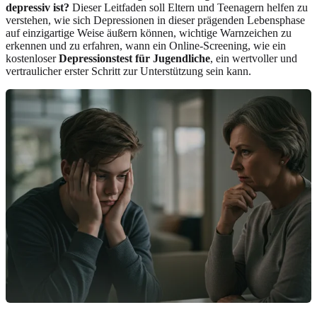
depressiv ist?
Dieser Leitfaden soll Eltern und Teenagern helfen zu
verstehen, wie sich Depressionen in dieser prägenden Lebensphase
auf einzigartige Weise äußern können, wichtige Warnzeichen zu
erkennen und zu erfahren, wann ein Online-Screening, wie ein
kostenloser
Depressionstest für Jugendliche
, ein wertvoller und
vertraulicher erster Schritt zur Unterstützung sein kann.