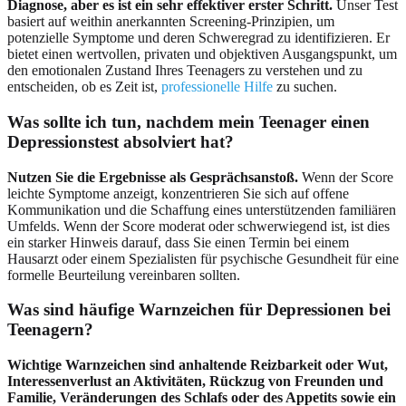
Diagnose, aber es ist ein sehr effektiver erster Schritt.
Unser Test
basiert auf weithin anerkannten Screening-Prinzipien, um
potenzielle Symptome und deren Schweregrad zu identifizieren. Er
bietet einen wertvollen, privaten und objektiven Ausgangspunkt, um
den emotionalen Zustand Ihres Teenagers zu verstehen und zu
entscheiden, ob es Zeit ist,
professionelle Hilfe
zu suchen.
Was sollte ich tun, nachdem mein Teenager einen
Depressionstest absolviert hat?
Nutzen Sie die Ergebnisse als Gesprächsanstoß.
Wenn der Score
leichte Symptome anzeigt, konzentrieren Sie sich auf offene
Kommunikation und die Schaffung eines unterstützenden familiären
Umfelds. Wenn der Score moderat oder schwerwiegend ist, ist dies
ein starker Hinweis darauf, dass Sie einen Termin bei einem
Hausarzt oder einem Spezialisten für psychische Gesundheit für eine
formelle Beurteilung vereinbaren sollten.
Was sind häufige Warnzeichen für Depressionen bei
Teenagern?
Wichtige Warnzeichen sind anhaltende Reizbarkeit oder Wut,
Interessenverlust an Aktivitäten, Rückzug von Freunden und
Familie, Veränderungen des Schlafs oder des Appetits sowie ein