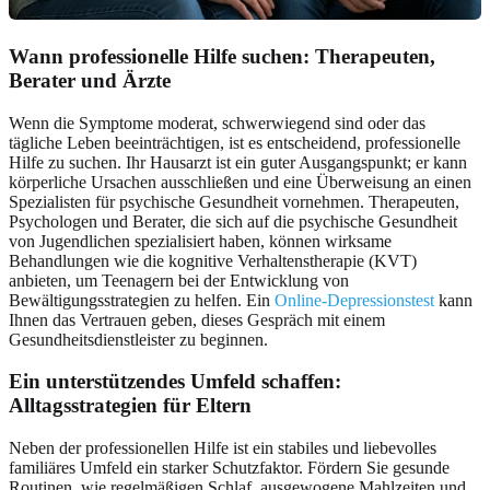
Wann professionelle Hilfe suchen: Therapeuten,
Berater und Ärzte
Wenn die Symptome moderat, schwerwiegend sind oder das
tägliche Leben beeinträchtigen, ist es entscheidend, professionelle
Hilfe zu suchen. Ihr Hausarzt ist ein guter Ausgangspunkt; er kann
körperliche Ursachen ausschließen und eine Überweisung an einen
Spezialisten für psychische Gesundheit vornehmen. Therapeuten,
Psychologen und Berater, die sich auf die psychische Gesundheit
von Jugendlichen spezialisiert haben, können wirksame
Behandlungen wie die kognitive Verhaltenstherapie (KVT)
anbieten, um Teenagern bei der Entwicklung von
Bewältigungsstrategien zu helfen. Ein
Online-Depressionstest
kann
Ihnen das Vertrauen geben, dieses Gespräch mit einem
Gesundheitsdienstleister zu beginnen.
Ein unterstützendes Umfeld schaffen:
Alltagsstrategien für Eltern
Neben der professionellen Hilfe ist ein stabiles und liebevolles
familiäres Umfeld ein starker Schutzfaktor. Fördern Sie gesunde
Routinen, wie regelmäßigen Schlaf, ausgewogene Mahlzeiten und