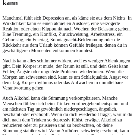
kann
Manchmal fühlt sich Depression an, als käme sie aus dem Nichts. In
Wirklichkeit kann es einen aktuellen Auslöser, eine verzögerte
Reaktion oder einen Kipppunkt nach Wochen der Belastung geben.
Eine Trennung, ein Konflikt, Zurückweisung, Arbeitsstress, ein
Geburtstag, ein Feiertag, Sonntagnacht-Beklemmung oder die
Rückkehr aus dem Urlaub können Gefühle freilegen, denen du in
geschäftigeren Momenten entkommen konntest.
Nachts kann alles schlimmer wirken, weil es weniger Ablenkungen
gibt. Dein Körper ist müde, der Raum ist still, und dein Geist kann
Fehler, Ängste oder ungelöste Probleme wiederholen. Wenn die
Morgen am schwersten sind, kann es um Schlafqualität, Angst vor
dem Tag, Körperrhythmus oder das Aufwachen in unmittelbare
Verantwortung gehen.
Auch Alkohol kann die Stimmung verkomplizieren. Manche
Menschen fühlen sich beim Trinken vorübergehend entspannt und
am nächsten Tag ungewöhnlich niedergeschlagen, ängstlich,
beschämt oder erschöpft. Wenn du dich wiederholt fragst, warum du
dich nach dem Trinken so depressiv fühlst, erwäge, Alkohol zu
reduzieren oder zu pausieren und zu beobachten, ob deine
Stimmung stabiler wird. Wenn Aufhören schwierig erscheint, kann