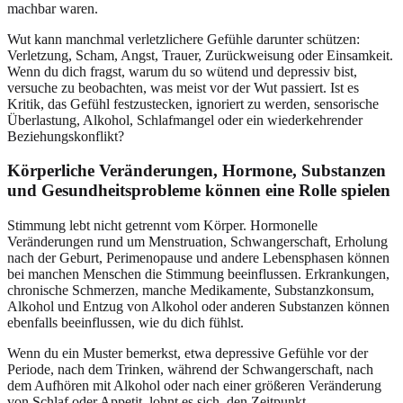
machbar waren.
Wut kann manchmal verletzlichere Gefühle darunter schützen:
Verletzung, Scham, Angst, Trauer, Zurückweisung oder Einsamkeit.
Wenn du dich fragst, warum du so wütend und depressiv bist,
versuche zu beobachten, was meist vor der Wut passiert. Ist es
Kritik, das Gefühl festzustecken, ignoriert zu werden, sensorische
Überlastung, Alkohol, Schlafmangel oder ein wiederkehrender
Beziehungskonflikt?
Körperliche Veränderungen, Hormone, Substanzen
und Gesundheitsprobleme können eine Rolle spielen
Stimmung lebt nicht getrennt vom Körper. Hormonelle
Veränderungen rund um Menstruation, Schwangerschaft, Erholung
nach der Geburt, Perimenopause und andere Lebensphasen können
bei manchen Menschen die Stimmung beeinflussen. Erkrankungen,
chronische Schmerzen, manche Medikamente, Substanzkonsum,
Alkohol und Entzug von Alkohol oder anderen Substanzen können
ebenfalls beeinflussen, wie du dich fühlst.
Wenn du ein Muster bemerkst, etwa depressive Gefühle vor der
Periode, nach dem Trinken, während der Schwangerschaft, nach
dem Aufhören mit Alkohol oder nach einer größeren Veränderung
von Schlaf oder Appetit, lohnt es sich, den Zeitpunkt