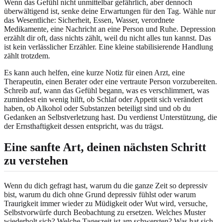
Wenn das Gefühl nicht unmittelbar gefährlich, aber dennoch
überwältigend ist, senke deine Erwartungen für den Tag. Wähle nur
das Wesentliche: Sicherheit, Essen, Wasser, verordnete
Medikamente, eine Nachricht an eine Person und Ruhe. Depression
erzählt dir oft, dass nichts zählt, weil du nicht alles tun kannst. Das
ist kein verlässlicher Erzähler. Eine kleine stabilisierende Handlung
zählt trotzdem.
Es kann auch helfen, eine kurze Notiz für einen Arzt, eine
Therapeutin, einen Berater oder eine vertraute Person vorzubereiten.
Schreib auf, wann das Gefühl begann, was es verschlimmert, was
zumindest ein wenig hilft, ob Schlaf oder Appetit sich verändert
haben, ob Alkohol oder Substanzen beteiligt sind und ob du
Gedanken an Selbstverletzung hast. Du verdienst Unterstützung, die
der Ernsthaftigkeit dessen entspricht, was du trägst.
Eine sanfte Art, deinen nächsten Schritt
zu verstehen
Wenn du dich gefragt hast, warum du die ganze Zeit so depressiv
bist, warum du dich ohne Grund depressiv fühlst oder warum
Traurigkeit immer wieder zu Müdigkeit oder Wut wird, versuche,
Selbstvorwürfe durch Beobachtung zu ersetzen. Welches Muster
wiederholt sich? Welche Tageszeit ist am schwersten? Was hat sich