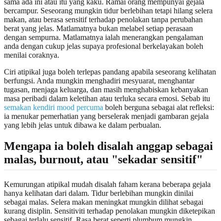
sama ada ini atau itu yang kaku. Ramai orang mempunyai gejala
bercampur. Seseorang mungkin tidur berlebihan tetapi hilang selera
makan, atau berasa sensitif terhadap penolakan tanpa perubahan
berat yang jelas. Matlamatnya bukan melabel setiap perasaan
dengan sempurna. Matlamatnya ialah menerangkan pengalaman
anda dengan cukup jelas supaya profesional berkelayakan boleh
menilai coraknya.
Ciri atipikal juga boleh terlepas pandang apabila seseorang kelihatan
berfungsi. Anda mungkin menghadiri mesyuarat, menghantar
tugasan, menjaga keluarga, dan masih menghabiskan kebanyakan
masa peribadi dalam keletihan atau terluka secara emosi. Sebab itu
semakan kendiri mood percuma
boleh berguna sebagai alat refleksi:
ia menukar pemerhatian yang berselerak menjadi gambaran gejala
yang lebih jelas untuk dibawa ke dalam perbualan.
Mengapa ia boleh disalah anggap sebagai
malas, burnout, atau "sekadar sensitif"
Kemurungan atipikal mudah disalah faham kerana beberapa gejala
hanya kelihatan dari dalam. Tidur berlebihan mungkin dinilai
sebagai malas. Selera makan meningkat mungkin dilihat sebagai
kurang disiplin. Sensitiviti terhadap penolakan mungkin diketepikan
sebagai terlalu sensitif. Rasa berat seperti plumbum mungkin