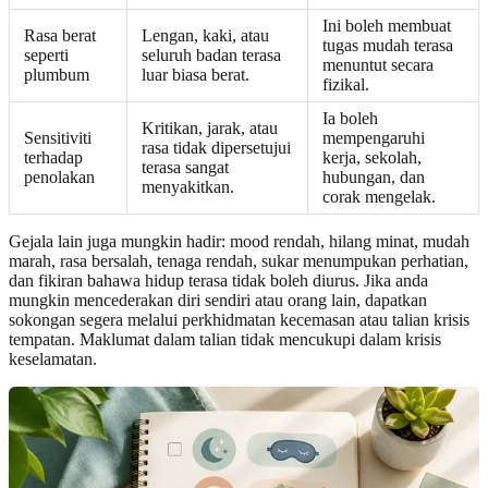
Ini boleh membuat
Rasa berat
Lengan, kaki, atau
tugas mudah terasa
seperti
seluruh badan terasa
menuntut secara
plumbum
luar biasa berat.
fizikal.
Ia boleh
Kritikan, jarak, atau
Sensitiviti
mempengaruhi
rasa tidak dipersetujui
terhadap
kerja, sekolah,
terasa sangat
penolakan
hubungan, dan
menyakitkan.
corak mengelak.
Gejala lain juga mungkin hadir: mood rendah, hilang minat, mudah
marah, rasa bersalah, tenaga rendah, sukar menumpukan perhatian,
dan fikiran bahawa hidup terasa tidak boleh diurus. Jika anda
mungkin mencederakan diri sendiri atau orang lain, dapatkan
sokongan segera melalui perkhidmatan kecemasan atau talian krisis
tempatan. Maklumat dalam talian tidak mencukupi dalam krisis
keselamatan.