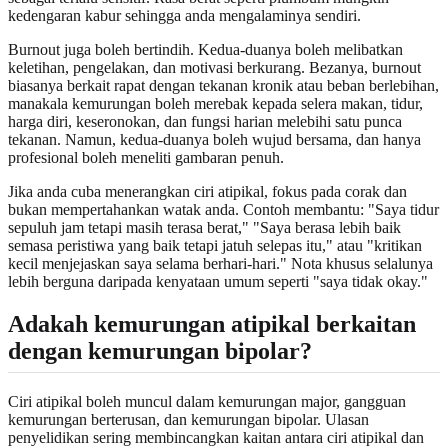
kedengaran kabur sehingga anda mengalaminya sendiri.
Burnout juga boleh bertindih. Kedua-duanya boleh melibatkan
keletihan, pengelakan, dan motivasi berkurang. Bezanya, burnout
biasanya berkait rapat dengan tekanan kronik atau beban berlebihan,
manakala kemurungan boleh merebak kepada selera makan, tidur,
harga diri, keseronokan, dan fungsi harian melebihi satu punca
tekanan. Namun, kedua-duanya boleh wujud bersama, dan hanya
profesional boleh meneliti gambaran penuh.
Jika anda cuba menerangkan ciri atipikal, fokus pada corak dan
bukan mempertahankan watak anda. Contoh membantu: "Saya tidur
sepuluh jam tetapi masih terasa berat," "Saya berasa lebih baik
semasa peristiwa yang baik tetapi jatuh selepas itu," atau "kritikan
kecil menjejaskan saya selama berhari-hari." Nota khusus selalunya
lebih berguna daripada kenyataan umum seperti "saya tidak okay."
Adakah kemurungan atipikal berkaitan
dengan kemurungan bipolar?
Ciri atipikal boleh muncul dalam kemurungan major, gangguan
kemurungan berterusan, dan kemurungan bipolar. Ulasan
penyelidikan sering membincangkan kaitan antara ciri atipikal dan