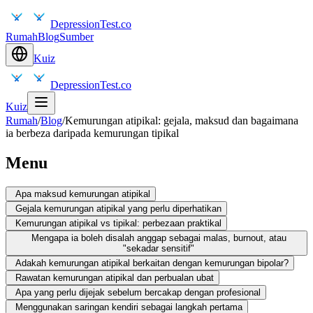
DepressionTest.co
Rumah
Blog
Sumber
Kuiz
DepressionTest.co
Kuiz
Rumah
/
Blog
/
Kemurungan atipikal: gejala, maksud dan bagaimana
ia berbeza daripada kemurungan tipikal
Menu
Apa maksud kemurungan atipikal
Gejala kemurungan atipikal yang perlu diperhatikan
Kemurungan atipikal vs tipikal: perbezaan praktikal
Mengapa ia boleh disalah anggap sebagai malas, burnout, atau
"sekadar sensitif"
Adakah kemurungan atipikal berkaitan dengan kemurungan bipolar?
Rawatan kemurungan atipikal dan perbualan ubat
Apa yang perlu dijejak sebelum bercakap dengan profesional
Menggunakan saringan kendiri sebagai langkah pertama