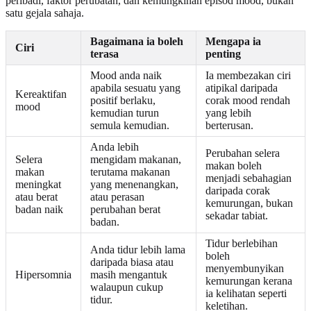
peribadi, faktor perubatan, dan kemungkinan episod mood, bukan
satu gejala sahaja.
Bagaimana ia boleh
Mengapa ia
Ciri
terasa
penting
Mood anda naik
Ia membezakan ciri
apabila sesuatu yang
atipikal daripada
Kereaktifan
positif berlaku,
corak mood rendah
mood
kemudian turun
yang lebih
semula kemudian.
berterusan.
Anda lebih
Perubahan selera
Selera
mengidam makanan,
makan boleh
makan
terutama makanan
menjadi sebahagian
meningkat
yang menenangkan,
daripada corak
atau berat
atau perasan
kemurungan, bukan
badan naik
perubahan berat
sekadar tabiat.
badan.
Tidur berlebihan
Anda tidur lebih lama
boleh
daripada biasa atau
menyembunyikan
Hipersomnia
masih mengantuk
kemurungan kerana
walaupun cukup
ia kelihatan seperti
tidur.
keletihan.