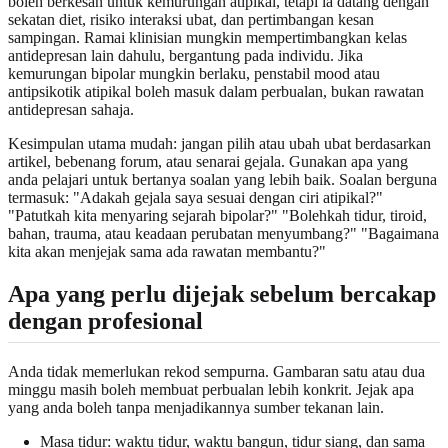
boleh berkesan untuk kemurungan atipikal, tetapi ia datang dengan
sekatan diet, risiko interaksi ubat, dan pertimbangan kesan
sampingan. Ramai klinisian mungkin mempertimbangkan kelas
antidepresan lain dahulu, bergantung pada individu. Jika
kemurungan bipolar mungkin berlaku, penstabil mood atau
antipsikotik atipikal boleh masuk dalam perbualan, bukan rawatan
antidepresan sahaja.
Kesimpulan utama mudah: jangan pilih atau ubah ubat berdasarkan
artikel, bebenang forum, atau senarai gejala. Gunakan apa yang
anda pelajari untuk bertanya soalan yang lebih baik. Soalan berguna
termasuk: "Adakah gejala saya sesuai dengan ciri atipikal?"
"Patutkah kita menyaring sejarah bipolar?" "Bolehkah tidur, tiroid,
bahan, trauma, atau keadaan perubatan menyumbang?" "Bagaimana
kita akan menjejak sama ada rawatan membantu?"
Apa yang perlu dijejak sebelum bercakap
dengan profesional
Anda tidak memerlukan rekod sempurna. Gambaran satu atau dua
minggu masih boleh membuat perbualan lebih konkrit. Jejak apa
yang anda boleh tanpa menjadikannya sumber tekanan lain.
Masa tidur: waktu tidur, waktu bangun, tidur siang, dan sama