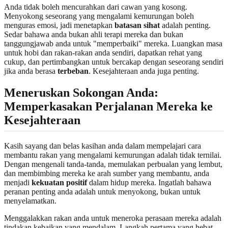
Anda tidak boleh mencurahkan dari cawan yang kosong.
Menyokong seseorang yang mengalami kemurungan boleh
menguras emosi, jadi menetapkan
batasan sihat
adalah penting.
Sedar bahawa anda bukan ahli terapi mereka dan bukan
tanggungjawab anda untuk "memperbaiki" mereka. Luangkan masa
untuk hobi dan rakan-rakan anda sendiri, dapatkan rehat yang
cukup, dan pertimbangkan untuk bercakap dengan seseorang sendiri
jika anda berasa
terbeban
. Kesejahteraan anda juga penting.
Meneruskan Sokongan Anda:
Memperkasakan Perjalanan Mereka ke
Kesejahteraan
Kasih sayang dan belas kasihan anda dalam mempelajari cara
membantu rakan yang mengalami kemurungan adalah tidak ternilai.
Dengan mengenali tanda-tanda, memulakan perbualan yang lembut,
dan membimbing mereka ke arah sumber yang membantu, anda
menjadi
kekuatan positif
dalam hidup mereka. Ingatlah bahawa
peranan penting anda adalah untuk menyokong, bukan untuk
menyelamatkan.
Menggalakkan rakan anda untuk meneroka perasaan mereka adalah
tindakan kebaikan yang mendalam. Langkah pertama yang hebat