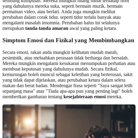
sembang kumpulan. Mereka mungkin hilang minat terhadap hobi
yang dahulunya mereka suka, seperti bermain muzik, bermain
permainan video, atau berlari. Anda juga mungkin melihat
perubahan dalam corak tidur, seperti tidur terlalu banyak atau
mengalami masalah insomnia. Perubahan halus ini selalunya
merupakan
tanda-tanda amaran
awal yang paling ketara.
Simptom Emosi dan Fizikal yang Membimbangkan
Secara emosi, rakan anda mungkin kelihatan mudah marah,
pesimistik, atau meluahkan perasaan tidak berharga dan bersalah.
Mereka mungkin mengalami kesukaran menumpukan perhatian atau
membuat keputusan yang dahulunya mudah. Secara fizikal,
kemurungan boleh muncul sebagai keletihan yang berterusan, sakit
yang tidak dapat dijelaskan, atau perubahan ketara dalam selera
makan dan berat badan. Mendengar frasa seperti "Saya sangat letih
sepanjang masa" atau "Tiada apa-apa pun yang penting lagi" boleh
memberikan gambaran tentang
kesejahteraan emosi
mereka.