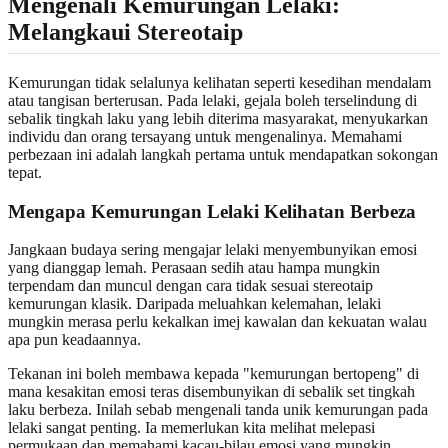
Mengenali Kemurungan Lelaki:
Melangkaui Stereotaip
Kemurungan tidak selalunya kelihatan seperti kesedihan mendalam
atau tangisan berterusan. Pada lelaki, gejala boleh terselindung di
sebalik tingkah laku yang lebih diterima masyarakat, menyukarkan
individu dan orang tersayang untuk mengenalinya. Memahami
perbezaan ini adalah langkah pertama untuk mendapatkan sokongan
tepat.
Mengapa Kemurungan Lelaki Kelihatan Berbeza
Jangkaan budaya sering mengajar lelaki menyembunyikan emosi
yang dianggap lemah. Perasaan sedih atau hampa mungkin
terpendam dan muncul dengan cara tidak sesuai stereotaip
kemurungan klasik. Daripada meluahkan kelemahan, lelaki
mungkin merasa perlu kekalkan imej kawalan dan kekuatan walau
apa pun keadaannya.
Tekanan ini boleh membawa kepada "kemurungan bertopeng" di
mana kesakitan emosi teras disembunyikan di sebalik set tingkah
laku berbeza. Inilah sebab mengenali tanda unik kemurungan pada
lelaki sangat penting. Ia memerlukan kita melihat melepasi
permukaan dan memahami kacau-bilau emosi yang mungkin