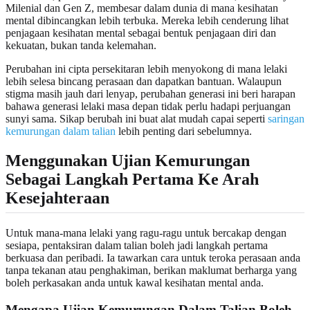
Milenial dan Gen Z, membesar dalam dunia di mana kesihatan
mental dibincangkan lebih terbuka. Mereka lebih cenderung lihat
penjagaan kesihatan mental sebagai bentuk penjagaan diri dan
kekuatan, bukan tanda kelemahan.
Perubahan ini cipta persekitaran lebih menyokong di mana lelaki
lebih selesa bincang perasaan dan dapatkan bantuan. Walaupun
stigma masih jauh dari lenyap, perubahan generasi ini beri harapan
bahawa generasi lelaki masa depan tidak perlu hadapi perjuangan
sunyi sama. Sikap berubah ini buat alat mudah capai seperti
saringan
kemurungan dalam talian
lebih penting dari sebelumnya.
Menggunakan Ujian Kemurungan
Sebagai Langkah Pertama Ke Arah
Kesejahteraan
Untuk mana-mana lelaki yang ragu-ragu untuk bercakap dengan
sesiapa, pentaksiran dalam talian boleh jadi langkah pertama
berkuasa dan peribadi. Ia tawarkan cara untuk teroka perasaan anda
tanpa tekanan atau penghakiman, berikan maklumat berharga yang
boleh perkasakan anda untuk kawal kesihatan mental anda.
Mengapa Ujian Kemurungan Dalam Talian Boleh