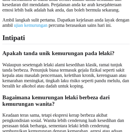
kesedaran diri mendalam. Perjalanan anda ke arah kesejahteraan
emosi lebih baik adalah hak anda, dan boleh bermula sekarang.
Ambil langkah sulit pertama. Dapatkan kejelasan anda layak dengan
ambil
ujian kemurungan
percuma berasaskan sains hari ini.
Intipati
Apakah tanda unik kemurungan pada lelaki?
Walaupun sesetengah lelaki alami kesedihan klasik, ramai tunjuk
tanda berbeza. Penunjuk biasa termasuk gejala fizikal seperti sakit
kepala atau masalah pencernaan, keletihan kronik, kerengsaan atau
kemarahan meningkat, tingkah laku risiko seperti pandu melulu, dan
beralih ke alkohol atau dadah untuk koping.
Bagaimana kemurungan lelaki berbeza dari
kemurungan wanita?
Keadaan teras sama, tetapi ekspresi kerap berbeza akibat
pengkondisian sosial. Wanita lebih cenderung luah kesedihan dan
perasaan tidak berharga, sementara lelaki lebih cenderung
sembunyikan kemurungan dengan kemarahan, agresi atau aduan