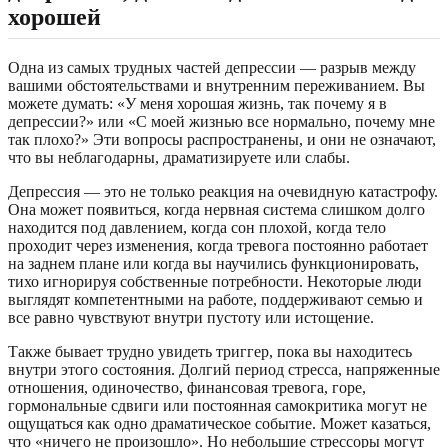
хорошей
Одна из самых трудных частей депрессии — разрыв между
вашими обстоятельствами и внутренним переживанием. Вы
можете думать: «У меня хорошая жизнь, так почему я в
депрессии?» или «С моей жизнью все нормально, почему мне
так плохо?» Эти вопросы распространены, и они не означают,
что вы неблагодарны, драматизируете или слабы.
Депрессия — это не только реакция на очевидную катастрофу.
Она может появиться, когда нервная система слишком долго
находится под давлением, когда сон плохой, когда тело
проходит через изменения, когда тревога постоянно работает
на заднем плане или когда вы научились функционировать,
тихо игнорируя собственные потребности. Некоторые люди
выглядят компетентными на работе, поддерживают семью и
все равно чувствуют внутри пустоту или истощение.
Также бывает трудно увидеть триггер, пока вы находитесь
внутри этого состояния. Долгий период стресса, напряженные
отношения, одиночество, финансовая тревога, горе,
гормональные сдвиги или постоянная самокритика могут не
ощущаться как одно драматическое событие. Может казаться,
что «ничего не произошло». Но небольшие стрессоры могут