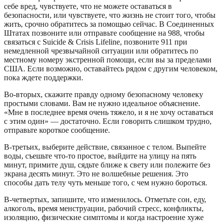
себе вред, чувствуете, что не можете оставаться в
безопасности, или чувствуете, что жизнь не стоит того, чтобы
жить, срочно обратитесь за помощью сейчас. В Соединенных
Штатах позвоните или отправьте сообщение на 988, чтобы
связаться с Suicide & Crisis Lifeline, позвоните 911 при
немедленной чрезвычайной ситуации или обратитесь по
местному номеру экстренной помощи, если вы за пределами
США. Если возможно, оставайтесь рядом с другим человеком,
пока ждете поддержки.
Во-вторых, скажите правду одному безопасному человеку
простыми словами. Вам не нужно идеальное объяснение.
«Мне в последнее время очень тяжело, и я не хочу оставаться
с этим один» — достаточно. Если говорить слишком трудно,
отправьте короткое сообщение.
В-третьих, выберите действие, связанное с телом. Выпейте
воды, съешьте что-то простое, выйдите на улицу на пять
минут, примите душ, сядьте ближе к свету или полежите без
экрана десять минут. Это не волшебные решения. Это
способы дать телу чуть меньше того, с чем нужно бороться.
В-четвертых, запишите, что изменилось. Отметьте сон, еду,
алкоголь, время менструации, рабочий стресс, конфликты,
изоляцию, физические симптомы и когда настроение хуже