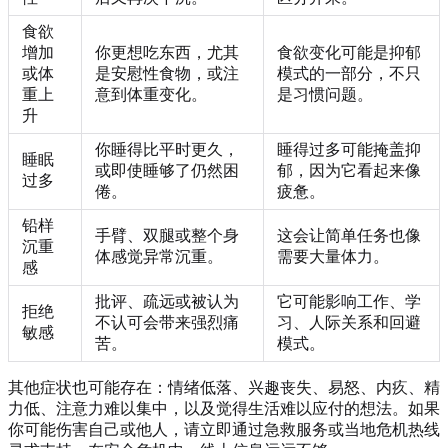
食欲
增加
你更想吃东西，尤其
食欲变化可能是抑郁
或体
是安慰性食物，或注
模式的一部分，不只
重上
意到体重变化。
是习惯问题。
升
你睡得比平时更久，
睡得过多可能掩盖抑
睡眠
或即使睡够了仍然困
郁，因为它看起来像
过多
倦。
疲惫。
铅样
手臂、双腿或整个身
这会让简单任务也像
沉重
体感觉异常沉重。
需要大量体力。
感
批评、疏远或被认为
它可能影响工作、学
拒绝
不认可会带来强烈痛
习、人际关系和回避
敏感
苦。
模式。
其他症状也可能存在：情绪低落、兴趣丧失、易怒、内疚、精
力低、注意力难以集中，以及觉得生活难以应付的想法。如果
你可能伤害自己或他人，请立即通过急救服务或当地危机热线