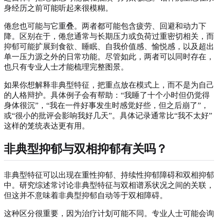
身经历之前可能听起来很模糊。
倦怠也可能与它重叠。两者都可能包含疲劳、回避和动力下
降。区别在于，倦怠通常与长期压力或负荷过重密切相关，而
抑郁可能扩展到食欲、睡眠、自我价值感、愉悦感，以及超出
单一压力源之外的日常功能。尽管如此，两者可以同时存在，
也只有专业人士才能梳理完整图景。
如果你想解释非典型特征，把重点放在模式上，而不是为自己
的人格辩护。具体例子会有帮助：“我睡了十个小时但仍觉得
身体很沉”，“我在一件好事发生时感觉好些，但之后崩了”，
或“很小的批评会影响我好几天”。具体记录通常比“我不太好”
这样的笼统表达更有用。
非典型抑郁与双相抑郁有关吗？
非典型特征可以出现在重性抑郁、持续性抑郁障碍和双相抑郁
中。研究综述常讨论非典型特征与双相谱系状况之间的关联，
但这并不意味着非典型抑郁自动等于双相障碍。
这种区分很重要，因为治疗计划可能不同。专业人士可能会询