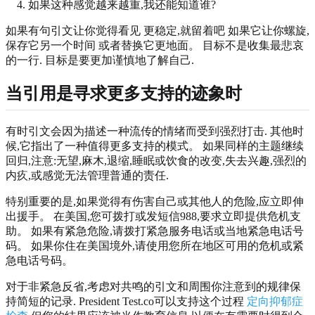
如果这种感觉越来越重,我还能知道谁?
如果有句引文让你觉得看见 更稳定,就留着吧 如果它让你螺旋,
保存它另一个时间 或者替换它更地面。 目标不是收集最悲哀
的一行. 目标是要更加谨慎地了解自己.
当引用是寻求更多支持的迹象时
有时引文会因为描述一种流传的情绪而受到强烈打击. 其他时
候,它指出了一种值得更多支持的模式。 如果同样的主题继续
回归,注意:无望,麻木,退缩,睡眠或饮食的改变,失去兴趣,强烈的
内疚,或感觉无法管理普通的责任.
特别重要的是,如果觉得有伤害自己或其他人的危险,应立即伸
出援手。 在美国,您可拨打或发短信988,要求立即提供危机支
助。 如果有紧急危险,请拨打紧急服务电话或当地紧急电话号
码。 如果你住在美国境外,请使用您所在地区可用的危机或紧
急电话号码。
对于非紧急反省,考虑对共鸣的引文和周围你注意到的规律保
持简短的记录. President Test.co可以支持这个过程
定向抑郁症