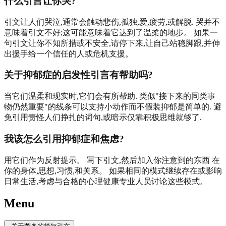
什么引言让你哭?
引文让人们哭泣,通常会触动悲伤,孤独,爱,疲劳,或解脱. 哭并不
意味着引文不好;这可能意味着它达到了温柔的地步。 如果一
句引文让你不知所措或不安全,请停下来,让自己站稳脚跟,并伸
出援手给一个信任的人或危机支援。
关于抑郁症的启发性引言有帮助吗?
当它们温柔和现实时,它们会有所帮助. 类似"接下来的同类事
物仍然重要"的线条可以支持小动作而不假装抑郁是简单的. 避
免引用责怪人们挣扎的词句,或暗示仅靠积极思维就够了.
我该怎么引用抑郁症和焦虑?
用它们作为反射提示。 写下引文,然后加入你注意到的东西 在
你的身体,思想,习惯,和关系。 如果相同的模式继续存在或影响
日常生活,考虑与合格的心理健康专业人员讨论这些模式。
Menu