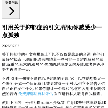
财务问题
引用关于抑郁症的引文,帮助你感受少一
点孤独
2026/07/03
关于抑郁症的引文在屏幕上可以不仅仅是悲哀的台词. 在他们
最好的状态下,他们把语言围绕着一些可能一直难以解释的感
情:沉重的,麻木的,孤独的,焦虑的,感觉复杂的爱情,或者静静地
努力再渡过一天.
不过,引用一句并不是你心理健康的全貌. 它可以帮助您指定一
个瞬间,开始一个日记条目,或者准备一个对话,但它不能告诉你
自己正在发生什么. 如果你想让一个温和的地方 反射出反响强
烈的言语
免费抑郁症自我评估
旨在进行私人教育自我检查。
使用下面的引号作为提示,而不是标签. 注意哪些行感觉熟悉,哪
些行感觉过于紧张,无法单独坐在一起,这让你需要更多的支持.