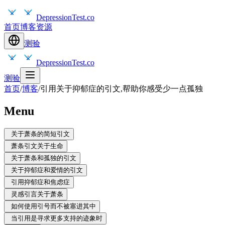
DepressionTest.co
首页
博客
资源
测验
DepressionTest.co
测验
首页
/
博客
/
引用关于抑郁症的引文,帮助你感受少一点孤独
Menu
关于萧条的简短引文
萧条引文关于生命
关于萧条和孤独的引文
关于抑郁症和爱情的引文
引用抑郁症和焦虑症
灵感引言关于萧条
如何使用引号而不被塞进其中
当引用是寻求更多支持的迹象时