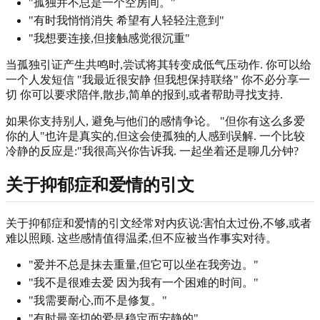
"孤独并不总是一个空房间。"
"有时我悄悄消失 希望有人轻轻注意到"
"我想要连接,但接触感觉很沉重"
当孤独引证产生共鸣时,尝试将其转变成低气压动作. 你可以给
一个人发短信 "我最近很安静 但我想保持联络" 你不必分享一
切 你可以要求陪伴,散步,简单的报到,或者帮助寻找支持.
如果你支持别人, 避免与他们的感情争论。 "但你有这么多爱
你的人"也许是真实的,但这会使孤独的人感到误解. 一个比较
冷静的反应是:"我很高兴你告诉我. 一起坐着还是聊几分钟?
关于抑郁症和爱情的引文
关于抑郁症和爱情的引文经常对内疚说:害怕太过份,不够,或者
难以照顾. 这些感情值得温柔,但不应被当作事实对待。
"爱并不总是抹去重量,但它可以坐在我旁边。"
"我不是很难去爱 因为我有一个困难的时间。"
"我需要耐心,而不是修复。"
"有时最亲切的爱是稳定而安静的"