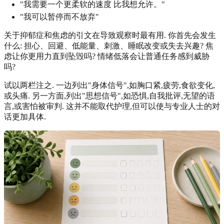
"我需要一个更柔软的速度 比我想允许。"
"我可以暂停而不放弃"
关于抑郁症和焦虑的引文在导致观察时最有用. 你首先会发生
什么: 担心、回避、低能量、刺激、睡眠改变或失去兴趣? 焦
虑让你更用力直到坠毁吗? 情绪低落会让普通任务感到威胁
吗?
试以两栏注之. 一边列出"身体信号",如胸口紧,疲劳,食欲变化,
或头痛. 另一方面,列出"思想信号",如恐惧,自我批评,无望的语
言,或害怕被审判. 这并不能取代护理,但可以使与专业人士的对
话更加具体.