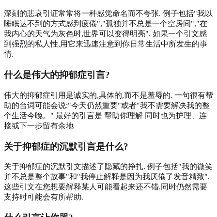
深刻的悲哀引证常常将一种感觉命名而不夸张. 例子包括"我以
睡眠达不到的方式感到疲倦","孤独并不总是一个空房间","在
我内心的天气为灰色时,世界可以变得明亮". 如果一个引文感
到强烈的私人性,用它来迅速注意到你日常生活中所发生的事
情.
什么是伟大的抑郁症引言?
伟大的抑郁症引用是诚实的,具体的,而不是羞辱的. 一句很有帮
助的台词可能会说:"今天仍然重要"或者"我不需要解决我的整
个生活今晚。" 最好的引言是 帮助你理解 同时也为护理、连
接或下一步留有余地
关于抑郁症的沉默引言是什么?
关于抑郁症的沉默引文描述了隐藏的挣扎. 例子包括"我的微笑
并不总是整个故事"和"我停止解释是因为我厌倦了发音精致".
这些引文在您想要解释某人可能看起来还不错,同时仍然需要
支持时可能会有所帮助.