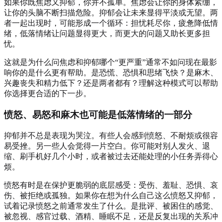
如果你既焦虑又抑郁，你并不孤单。焦虑会让你的身体紧绷，
让你的头脑不断扫描危险。抑郁会让未来显得平淡或无望。两
者一起出现时，可能形成一个循环：担忧耗尽你，疲惫降低情
绪，低落情绪让问题显得更大，而更大的问题又助长更多担
忧。
这就是为什么问焦虑和抑郁哪个“更严重”通常不如问现在最影
响你的是什么更有帮助。是恐慌、恐惧和思绪飞快？是麻木、
兴趣丧失和精力低下？还是两者都有？理解这种模式可以帮助
你选择更合适的下一步。
愤怒、易怒和麻木也可能是低落情绪的一部分
抑郁并不总是表现为哭泣。有些人会感到愤怒、不耐烦或很容
易受挫。另一些人会觉得一片空白。你可能对别人发火、退
缩、刷手机好几个小时，或者被过去还能处理的小任务弄得心
烦。
愤怒有时是在保护更脆弱的底层感受：受伤、羞耻、恐惧、哀
伤、被拒绝或孤独。如果你在想为什么自己这么愤怒又抑郁，
试着记录愤怒之前通常发生了什么。是批评、被困住的感觉、
被忽视、感官过载、酒精、睡眠不足，还是反复出现的关系冲