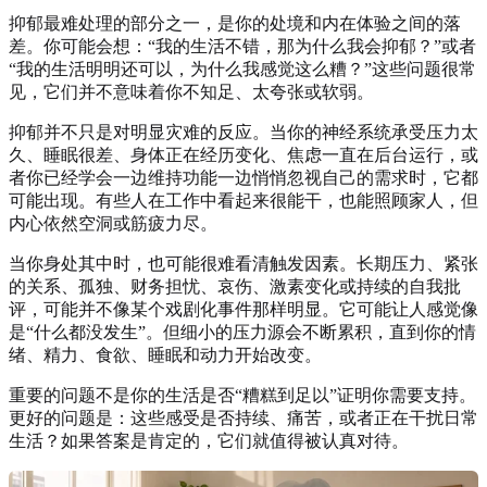
抑郁最难处理的部分之一，是你的处境和内在体验之间的落
差。你可能会想：“我的生活不错，那为什么我会抑郁？”或者
“我的生活明明还可以，为什么我感觉这么糟？”这些问题很常
见，它们并不意味着你不知足、太夸张或软弱。
抑郁并不只是对明显灾难的反应。当你的神经系统承受压力太
久、睡眠很差、身体正在经历变化、焦虑一直在后台运行，或
者你已经学会一边维持功能一边悄悄忽视自己的需求时，它都
可能出现。有些人在工作中看起来很能干，也能照顾家人，但
内心依然空洞或筋疲力尽。
当你身处其中时，也可能很难看清触发因素。长期压力、紧张
的关系、孤独、财务担忧、哀伤、激素变化或持续的自我批
评，可能并不像某个戏剧化事件那样明显。它可能让人感觉像
是“什么都没发生”。但细小的压力源会不断累积，直到你的情
绪、精力、食欲、睡眠和动力开始改变。
重要的问题不是你的生活是否“糟糕到足以”证明你需要支持。
更好的问题是：这些感受是否持续、痛苦，或者正在干扰日常
生活？如果答案是肯定的，它们就值得被认真对待。