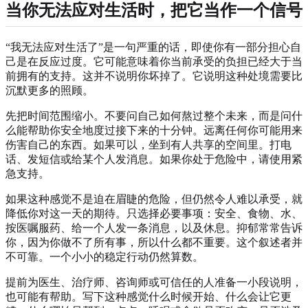
当你无法应对生活时，把它当作一个信号
“我无法应对生活了”是一句严重的话，即使你有一部分担心自
己是在反应过度。它可能意味着你当前承受的负担已经大于当
前拥有的支持。这并不说明你坏掉了。它说明这种处境需要比
沉默更多的照顾。
先把时间范围缩小。不要问自己如何熬过整个未来，而是问什
么能帮助你安全地度过接下来的十分钟。远离任何你可能用来
伤害自己的东西。如果可以，坐到有人共享的空间里。打电
话、发短信或给某个人发消息。如果你处于危险中，请使用紧
急支持。
如果这种感觉不是迫在眉睫的危险，但仍然令人难以承受，就
降低你对这一天的期待。只选择必要事项：安全、食物、水、
按医嘱服药、给一个人发一条消息，以及休息。抑郁常常告诉
你，因为你做不了所有事，所以什么都不重要。这个叙述者并
不可靠。一个小小的稳定行动仍然算数。
提前为医生、治疗师、咨询师或可信任的人准备一小段说明，
也可能有帮助。写下这种感觉什么时候开始、什么会让它更