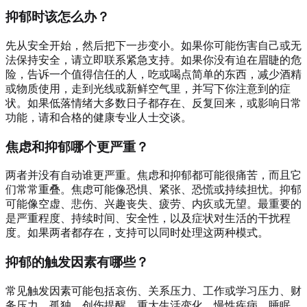
抑郁时该怎么办？
先从安全开始，然后把下一步变小。如果你可能伤害自己或无
法保持安全，请立即联系紧急支持。如果你没有迫在眉睫的危
险，告诉一个值得信任的人，吃或喝点简单的东西，减少酒精
或物质使用，走到光线或新鲜空气里，并写下你注意到的症
状。如果低落情绪大多数日子都存在、反复回来，或影响日常
功能，请和合格的健康专业人士交谈。
焦虑和抑郁哪个更严重？
两者并没有自动谁更严重。焦虑和抑郁都可能很痛苦，而且它
们常常重叠。焦虑可能像恐惧、紧张、恐慌或持续担忧。抑郁
可能像空虚、悲伤、兴趣丧失、疲劳、内疚或无望。最重要的
是严重程度、持续时间、安全性，以及症状对生活的干扰程
度。如果两者都存在，支持可以同时处理这两种模式。
抑郁的触发因素有哪些？
常见触发因素可能包括哀伤、关系压力、工作或学习压力、财
务压力、孤独、创伤提醒、重大生活变化、慢性疾病、睡眠