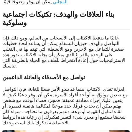
يمكن أن يوفر وضوحًا قيمًا.
المجاني
بناء العلاقات والهدف: تكتيكات اجتماعية
وسلوكية
غالبًا ما يدفعنا الاكتئاب إلى الانسحاب من العالم، ومع ذلك فإن
التواصل والهدف حيويان للشفاء. يمكن أن يساعد اتخاذ خطوات
صغيرة للتفاعل مع الآخرين ومع الأنشطة التي تهتم بها في التغلب
على الوحدة والفراغ الذي يمكن أن يجلبه الاكتئاب. تدور هذه
الاستراتيجيات حول إعادة الانخراط بلطف مع الحياة بالطريقة التي
تناسبك.
تواصل مع الأصدقاء والعائلة الداعمين
العزلة تغذي الاكتئاب. بينما قد يبدو الأمر صعبًا للغاية، فإن التواصل
مع صديق موثوق به أو أحد أفراد الأسرة يمكن أن يوفر دعمًا كبيرًا. لا
يتعين عليك إجراء محادثة عميقة؛ فمجرد قضاء الوقت مع شخص
يهتم يمكن أن يحدث فرقًا. حدد موعدًا لمكالمة هاتفية قصيرة، أو
لقاء لتناول القهوة، أو نزهة. دعهم يعرفون ما تحتاجه - سواء كان
شخصًا يستمع أو مجرد شيء لتغيير تفكيرك. إن رعاية هذه الروابط
الاجتماعية تذكرك بأنك لست وحدك.