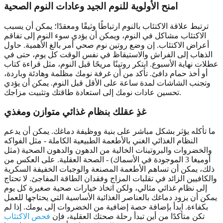
امنح الأولوية للنوم الجيد وعادات النوم الصحية
ترتبط علاقة الاكتئاب بالنوم ارتباطًا وثيقًا ومعقدًا؛ يمكن أن يسبب
الاكتئاب مشاكل في النوم، ويمكن أن يؤدي سوء النوم إلى تفاقم
أعراض الاكتئاب. إن وضع روتين نوم صحي أمر بالغ الأهمية. حاول
الذهاب إلى الفراش والاستيقاظ في نفس الوقت كل يوم، حتى في
عطلات نهاية الأسبوع. ابتكر روتينًا مريحًا قبل النوم، مثل قراءة كتاب
أو أخذ حمام دافئ. تأكد من أن غرفة نومك مظلمة وهادئة وباردة،
وتجنب الشاشات لمدة ساعة على الأقل قبل النوم. يمكن أن يؤدي
تحسين عادات نومك إلى استعادة طاقتك وتثبيت مزاجك.
غذِ عقلك بنظام غذائي متوازن ومغذي
ما تأكله يؤثر بشكل مباشر على بنية ووظيفة دماغك. يمكن أن يدعم
النظام الغذائي الغني بالأطعمة الطبيعية الكاملة - مثل الفواكه
والخضروات والبروتينات الخالية من الدهون والدهون الصحية (مثل
أوميغا 3 الموجودة في الأسماك) - الصحة العقلية. على العكس من
ذلك، يمكن أن تساهم الأطعمة المصنعة والوجبات الخفيفة السكرية
والكافيين الزائد في تقلبات المزاج وفقدان الطاقة المفاجئ. لا تحتاج
إلى نظام غذائي مثالي، ولكن اتخاذ خيارات صحية صغيرة كل يوم
يمكن أن يزود دماغك بالعناصر الغذائية الأساسية التي يحتاجها للعمل
بكفاءة. ابدأ بإضافة حصة إضافية من الخضروات إلى يومك. إذا لم
تكن متأكدًا من أين تبدأ رحلة صحتك العقلية، فإن
فحص الاكتئاب