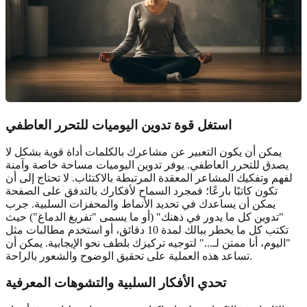
استغل قوة تدوين اليوميات للتحرر العاطفي
يمكن أن يكون التعبير عن مشاعرك بالكلمات أداة قوية بشكل لا
يصدق للتحرر العاطفي. يوفر تدوين اليوميات مساحة خاصة وآمنة
لفهم وتفكيك المشاعر المعقدة المرتبطة بالاكتئاب. لا تحتاج إلى أن
تكون كاتبًا بارعًا؛ فمجرد السماح لأفكارك بالتدفق على الصفحة
يمكن أن يساعدك في تحديد الأنماط والمحفزات السلبية. جرب
"تدوين كل ما يدور في ذهنك" (أو ما يسمى "تفريغ الدماغ") حيث
تكتب كل ما يخطر ببالك لمدة 10 دقائق، أو استخدم مطالبات مثل
"اليوم، أنا ممتن لـ..." لتوجيه تركيزك بلطف نحو الإيجابية. يمكن أن
تساعد هذه العملية على تحقيق الوضوح والشعور بالراحة.
تحدي الأفكار السلبية والتشوهات المعرفية