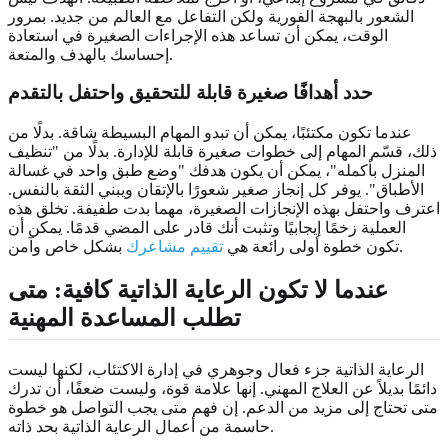
الشعور بالبهجة الفورية ولكن التفاعل مع العالم من جديد. بمرور
الوقت، يمكن أن تساعد هذه الإجراءات الصغيرة في استعادة
إحساسك بالهدف والمتعة.
حدد أهدافًا صغيرة قابلة للتحقيق واحتفل بالتقدم
عندما تكون مكتئبًا، يمكن أن تبدو المهام البسيطة شاقة. بدلًا من
ذلك، قسّم المهام إلى خطوات صغيرة قابلة للإدارة. بدلًا من "تنظيف
المنزل بأكمله"، يمكن أن يكون هدفك "وضع طبق واحد في غسالة
الأطباق". يوفر كل إنجاز صغير شعورًا بالإتقان ويبني الثقة بالنفس.
اعترف واحتفل بهذه الإنجازات الصغيرة، مهما بدت طفيفة. تخلق هذه
العملية زخمًا إيجابيًا وتثبت أنك قادر على المضي قدمًا. يمكن أن
بشكل خاص وآمن.
تكون خطوة أولى رائعة هي
تقييم مشاعرك
عندما لا تكون الرعاية الذاتية كافية: متى
تطلب المساعدة المهنية
الرعاية الذاتية جزء فعال وجوهري في إدارة الاكتئاب، لكنها ليست
دائمًا بديلاً عن العلاج المهني. إنها علامة قوة، وليست ضعفًا، أن تدرك
متى تحتاج إلى مزيد من الدعم. إن فهم متى يجب التواصل هو خطوة
حاسمة من أعمال الرعاية الذاتية بحد ذاته.