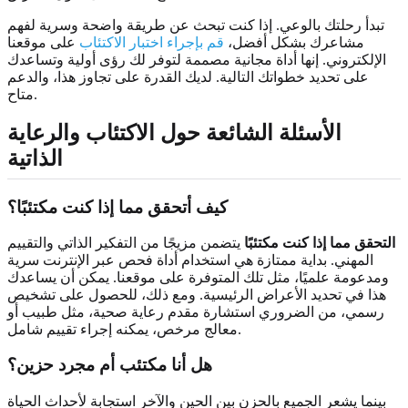
تبدأ رحلتك بالوعي. إذا كنت تبحث عن طريقة واضحة وسرية لفهم
مشاعرك بشكل أفضل،
قم بإجراء اختبار الاكتئاب
على موقعنا
الإلكتروني. إنها أداة مجانية مصممة لتوفر لك رؤى أولية وتساعدك
على تحديد خطواتك التالية. لديك القدرة على تجاوز هذا، والدعم
متاح.
الأسئلة الشائعة حول الاكتئاب والرعاية
الذاتية
كيف أتحقق مما إذا كنت مكتئبًا؟
التحقق مما إذا كنت مكتئبًا
يتضمن مزيجًا من التفكير الذاتي والتقييم
المهني. بداية ممتازة هي استخدام أداة فحص عبر الإنترنت سرية
ومدعومة علميًا، مثل تلك المتوفرة على موقعنا. يمكن أن يساعدك
هذا في تحديد الأعراض الرئيسية. ومع ذلك، للحصول على تشخيص
رسمي، من الضروري استشارة مقدم رعاية صحية، مثل طبيب أو
معالج مرخص، يمكنه إجراء تقييم شامل.
هل أنا مكتئب أم مجرد حزين؟
بينما يشعر الجميع بالحزن بين الحين والآخر استجابة لأحداث الحياة