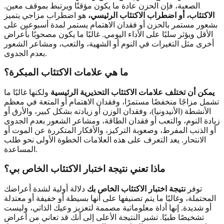
الصعبة، فإن الحزن عادة ما يكون مؤقتًا ويرتبط بموقف معين.
الاكتئاب، أو اضطراب الاكتئاب الرئيسي،
هو اضطراب مزاجي يتميز
بشعور مستمر بالحزن أو فقدان الاهتمام يستمر لمدة أسبوعين على
الأقل ويؤثر سلبًا على الأداء اليومي. غالبًا ما يكون مصحوبًا بأعراض
أخرى مثل التغيرات في النوم أو الشهية، والتعب، ومشاعر الشعور
بعدم الجدوى.
ما هي علامات الاكتئاب المبكرة؟
يمكن أن تختلف علامات الاكتئاب التحذيرية الرئيسية
ولكنها غالبًا ما
تشمل مزاجًا منخفضًا مستمرًا، وفقدان الاهتمام أو المتعة في معظم
الأنشطة (الأنيدونيا)، وفقدان الوزن أو زيادته بشكل كبير، والأرق أو
زيادة النوم، والتعب أو فقدان الطاقة، ومشاعر الشعور بعدم الجدوى
أو الذنب المفرط، وصعوبة التركيز، والأفكار المتكررة عن الموت أو
الانتحار. يعد التعرف على هذه العلامات الخطوة الأولى نحو طلب
المساعدة.
ماذا تعني نتيجة اختبار الاكتئاب الخاص بي؟
توفر
نتيجة اختبار الاكتئاب الخاص بك
دلالة أولية لشدة أعراضك
المحتملة، وغالبًا ما يتم تصنيفها على أنها بسيطة أو خفيفة أو معتدلة
أو شديدة. إنها أداة معلوماتية مصممة لتعزيز وعيك الذاتي، وليست
تشخيصًا طبيًا. تشير النتيجة الأعلى إلى أنك قد تعاني من أعراض