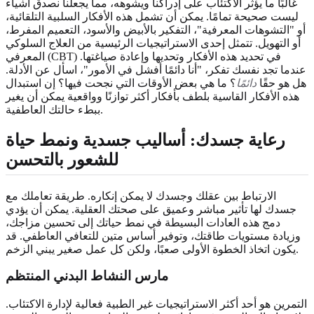
غالبًا ما يؤثر الاكتئاب على إدراكنا ويشوهه، مما يجعلنا نصدق أشياء
ليست صحيحة تمامًا. يمكن أن تشمل هذه الأفكار السلبية التلقائية،
أو "التشوهات المعرفية"، التفكير بالأبيض والأسود، التعميم المفرط،
أو التهويل. تتمثل إحدى الاستراتيجيات الرئيسية من العلاج السلوكي
المعرفي (CBT) في تحديد هذه الأفكار وتحديها وإعادة صياغتها.
عندما تجد نفسك تفكر، "أنا دائمًا أفشل في الأمور"، اسأل عن الأدلة.
هل هو حقًا
دائمًا
؟ ما هي بعض الأوقات التي نجحت فيها؟ إن استبدال
هذه الأفكار القاسية بلطف بأفكار أكثر توازنًا وواقعية يمكن أن يغير
ببطء حالتك العاطفية.
رعاية جسدك: أساليب جسدية ونمط حياة
للشعور بالتحسن
الارتباط بين عقلك وجسدك لا يمكن إنكاره. طريقة تعاملك مع
جسدك لها تأثير مباشر وعميق على صحتك العقلية. يمكن أن يؤدي
دمج هذه العادات البسيطة في نمط حياتك إلى تحسين مزاجك،
وزيادة مستويات طاقتك، وتوفير أساس متين للتعافي العاطفي. قد
يكون اتخاذ الخطوة الأولى صعبًا، ولكن كل عمل صغير يبني الزخم.
مارس النشاط البدني المنتظم
التمرين هو أحد أكثر الاستراتيجيات غير الطبية فعالية لإدارة الاكتئاب.