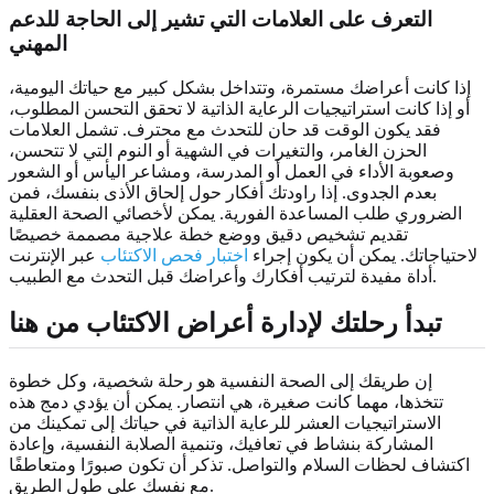
التعرف على العلامات التي تشير إلى الحاجة للدعم
المهني
إذا كانت أعراضك مستمرة، وتتداخل بشكل كبير مع حياتك اليومية،
أو إذا كانت استراتيجيات الرعاية الذاتية لا تحقق التحسن المطلوب،
فقد يكون الوقت قد حان للتحدث مع محترف. تشمل العلامات
الحزن الغامر، والتغيرات في الشهية أو النوم التي لا تتحسن،
وصعوبة الأداء في العمل أو المدرسة، ومشاعر اليأس أو الشعور
بعدم الجدوى. إذا راودتك أفكار حول إلحاق الأذى بنفسك، فمن
الضروري طلب المساعدة الفورية. يمكن لأخصائي الصحة العقلية
تقديم تشخيص دقيق ووضع خطة علاجية مصممة خصيصًا
لاحتياجاتك. يمكن أن يكون إجراء
اختبار فحص الاكتئاب
عبر الإنترنت
أداة مفيدة لترتيب أفكارك وأعراضك قبل التحدث مع الطبيب.
تبدأ رحلتك لإدارة أعراض الاكتئاب من هنا
إن طريقك إلى الصحة النفسية هو رحلة شخصية، وكل خطوة
تتخذها، مهما كانت صغيرة، هي انتصار. يمكن أن يؤدي دمج هذه
الاستراتيجيات العشر للرعاية الذاتية في حياتك إلى تمكينك من
المشاركة بنشاط في تعافيك، وتنمية الصلابة النفسية، وإعادة
اكتشاف لحظات السلام والتواصل. تذكر أن تكون صبورًا ومتعاطفًا
مع نفسك على طول الطريق.