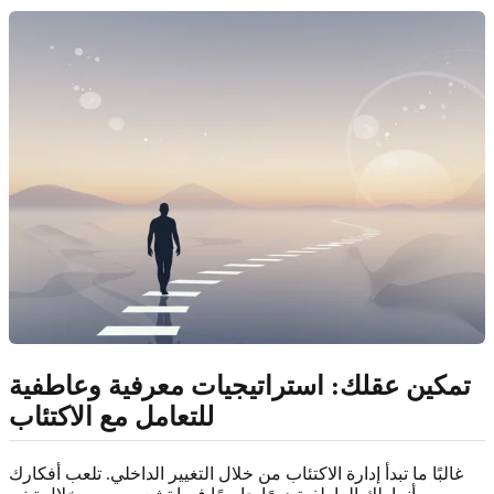
تمكين عقلك: استراتيجيات معرفية وعاطفية
للتعامل مع الاكتئاب
غالبًا ما تبدأ إدارة الاكتئاب من خلال التغيير الداخلي. تلعب أفكارك