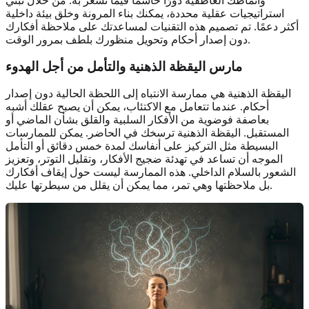
وأنماطك العاطفية دورًا حاسمًا فيما تشعر به. من خلال تبني
استراتيجيات عقلية محددة، يمكنك بناء المرونة وخلق بيئة داخلية
أكثر دعمًا. تم تصميم هذه التقنيات لمساعدتك على ملاحظة أفكارك
دون إصدار أحكام وتحويل منظورك بلطف بمرور الوقت.
مارس اليقظة الذهنية والتأمل من أجل الهدوء
اليقظة الذهنية هي ممارسة الانتباه إلى اللحظة الحالية دون إصدار
أحكام. عندما تتعامل مع الاكتئاب، يمكن أن يصبح عقلك أشبه
بعاصفة فوضوية من الأفكار السلبية والقلق بشأن الماضي أو
المستقبل. اليقظة الذهنية ترسخك في الحاضر. يمكن للممارسات
البسيطة مثل التركيز على أنفاسك لمدة خمس دقائق أو التأمل
الموجه أن تساعد في تهدئة ضجيج الأفكار، وتقليل التوتر، وتعزيز
الشعور بالسلام الداخلي. هذه الممارسة ليست حول إيقاف أفكارك
بل ملاحظتها وهي تمر، مما يمكن أن يقلل من سيطرتها عليك.