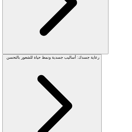
رعاية جسدك: أساليب جسدية ونمط حياة للشعور بالتحسن