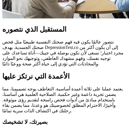
المستقبل الذي نتصوره
نتصور عالمًا يكون فيه فهم صحتك النفسية طبيعيًا مثل فحص
صحتك الجسدية. يهدف DepressionTest.co إلى أن يكون أكثر من
مجرد اختبار؛ نسعى لأن نكون بوصلة في جيبك—أداة تساعدك على
توجيه نفسك، وفهم مشهدك العاطفي، وتوجيهك نحو الموارد
والمحادثات التي تؤدي إلى حياة أكثر صحة ووعيًا ذاتيًا.
الأعمدة التي نرتكز عليها
يعتمد عملنا على ثلاثة أعمدة أساسية. التعاطف يوجه تصميمنا، مما
يضمن تجربة داعمة وغير حكمية. الصلاحية العلمية هي أساسنا،
باستخدام مبادئ من أدوات فحص راسخة لتقديم رؤى موثوقة.
وأخيرًا، الاحترام المطلق لخصوصيتك هو وعدنا، مما يضمن بقاء
رحلتك في اكتشاف الذات سرية تمامًا.
بصيرتك، لا تشخيصك