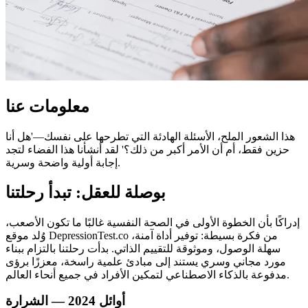
معلومات عنا
هذا الشعور الملح، الأسئلة الهادئة التي تطرحها على نفسك—'هل أنا
حزين فقط، أم أن الأمر أكبر من ذلك؟' لقد أنشأنا هذا الفضاء لتجد
إجابة أولية واضحة وسرية.
بوصلة للعقل: تبدأ رحلتنا
إدراكًا بأن الخطوة الأولى في الصحة النفسية غالبًا ما تكون الأصعب،
وُلد موقع DepressionTest.co من فكرة بسيطة: توفير أداة آمنة،
سهلة الوصول، وموثوقة للتقييم الذاتي. بدأت رحلتنا بالتزام ببناء
مورد مجاني وسري يستند إلى مبادئ علمية راسخة، معززًا برؤى
مدفوعة بالذكاء الاصطناعي لتمكين الأفراد في جميع أنحاء العالم.
أوائل 2024 — الشرارة