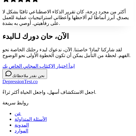
أكثر من مجرد درجة، كان تقرير الذكاء الاصطناعي ثاقبًا بشكل لا
يصدق. أبرز أنماطًا لم ألاحظها وأعطاني استراتيجيات عملية للعمل
على رفاهيتي. أوصي به بشدة.
الآن، حان دورك لـ
البدء
لقد شاركنا 'لماذا' خاصتنا. الآن، ندعوك لبدء رحلتك الخاصة نحو
الفهم. لحظة من التأمل يمكن أن تكون الخطوة الأولى نحو الوضوح.
ابدأ اختبار الاكتئاب المجاني الخاص بك
نحن نقدر ملاحظاتك
DepressionTest.co
اجعل الاستكشاف أسهل، واجعل الحياة أكثر ثراءً.
روابط سريعة
عن
الأسئلة المتداولة
المدونة
الموارد