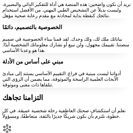
نريد أن نكون واضحين: هذه المنصة هي أداة للتفكير الذاتي والبصيرة،
وليست بديلاً عن التشخيص الطبي المهني. من الأفضل استخدام
نتائجك كنقطة بداية لمحادثة مع مقدم رعاية صحية مؤهل.
الخصوصية بالتصميم، دائمًا
بياناتك ملك لك، ولك وحدك. لقد قمنا ببناء الخصوصية في صميم
منصتنا. تقييمك مجهول، ولن نبيع أو نشارك معلوماتك الشخصية أبدًا.
هذا هو وعدنا الأساسي.
مبني على أساس من الأدلة
أدواتنا ليست مبنية في فراغ. التقييم الأساسي يستند إلى مبادئ
الأبحاث العلمية الراسخة والموثوقة، مما يضمن أن الرؤى التي
تتلقاها ذات معنى وموثوقة.
التزامنا تجاهك
نعلم أن استكشاف صحتك العاطفية رحلة شخصية عميقة. في كل
خطوة، نلتزم بأن نكون شريكًا جديرًا بالثقة، متعاطفًا، ومسؤولاً.