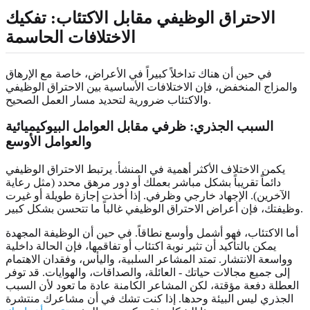
الاحتراق الوظيفي مقابل الاكتئاب: تفكيك
الاختلافات الحاسمة
في حين أن هناك تداخلاً كبيراً في الأعراض، خاصة مع الإرهاق
والمزاج المنخفض، فإن الاختلافات الأساسية بين الاحتراق الوظيفي
والاكتئاب ضرورية لتحديد مسار العمل الصحيح.
السبب الجذري: ظرفي مقابل العوامل البيوكيميائية
والعوامل الأوسع
يكمن الاختلاف الأكثر أهمية في المنشأ. يرتبط الاحتراق الوظيفي
دائماً تقريباً بشكل مباشر بعملك أو دور مرهق محدد (مثل رعاية
الآخرين). الإجهاد خارجي وظرفي. إذا أخذت إجازة طويلة أو غيرت
وظيفتك، فإن أعراض الاحتراق الوظيفي غالباً ما تتحسن بشكل كبير.
أما الاكتئاب، فهو أشمل وأوسع نطاقاً. في حين أن الوظيفة المجهدة
يمكن بالتأكيد أن تثير نوبة اكتئاب أو تفاقمها، فإن الحالة داخلية
وواسعة الانتشار. تمتد المشاعر السلبية، واليأس، وفقدان الاهتمام
إلى جميع مجالات حياتك - العائلة، والصداقات، والهوايات. قد توفر
العطلة دفعة مؤقتة، لكن المشاعر الكامنة عادة ما تعود لأن السبب
الجذري ليس البيئة وحدها. إذا كنت تشك في أن مشاعرك منتشرة