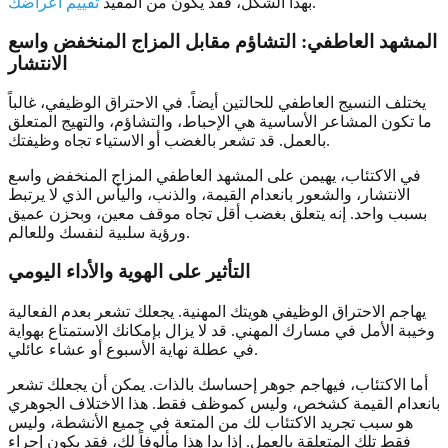
.
بهذا الشكل، فقد يكون من المفيد
تقييم أعراضك
المشهد العاطفي: التشاؤم مقابل المزاج المنخفض واسع
الانتشار
يختلف النسيج العاطفي للحالتين أيضاً. في الاحتراق الوظيفي، غالباً
ما تكون المشاعر الأساسية هي الإحباط، والتشاؤم، والتهيج المتعلق
بالعمل. قد تشعر بالغضب أو الاستياء تجاه وظيفتك.
في الاكتئاب، يهيمن على المشهد العاطفي المزاج المنخفض واسع
الانتشار، والشعور بانعدام القيمة، والذنب، واليأس الذي لا يرتبط
بسبب واحد. إنه يتعلق بغضب أقل تجاه موقف معين، وبحزن عميق
ورؤية سلبية لنفسك وللعالم.
التأثير على الهوية والأداء اليومي
يهاجم الاحتراق الوظيفي هويتك المهنية. يجعلك تشعر بعدم الفعالية
وخيبة الأمل في مسارك المهني. قد لا يزال بإمكانك الاستمتاع بهواية
في عطلة نهاية الأسبوع أو عشاء عائلي.
أما الاكتئاب، فيهاجم جوهر إحساسك بالذات. يمكن أن يجعلك تشعر
بانعدام القيمة كشخص، وليس كموظف فقط. هذا الاختلاف الجوهري
هو سبب تجريد الاكتئاب لك من المتعة في جميع الأنشطة، وليس
فقط تلك المتعلقة بالعمل. إذا بدا هذا مألوفاً لك، فقد يكون إجراء