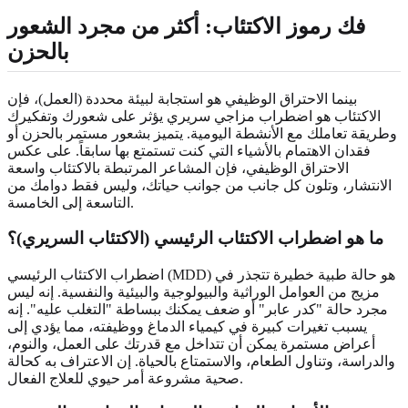
فك رموز الاكتئاب: أكثر من مجرد الشعور
بالحزن
بينما الاحتراق الوظيفي هو استجابة لبيئة محددة (العمل)، فإن
الاكتئاب هو اضطراب مزاجي سريري يؤثر على شعورك وتفكيرك
وطريقة تعاملك مع الأنشطة اليومية. يتميز بشعور مستمر بالحزن أو
فقدان الاهتمام بالأشياء التي كنت تستمتع بها سابقاً. على عكس
الاحتراق الوظيفي، فإن المشاعر المرتبطة بالاكتئاب واسعة
الانتشار، وتلون كل جانب من جوانب حياتك، وليس فقط دوامك من
التاسعة إلى الخامسة.
ما هو اضطراب الاكتئاب الرئيسي (الاكتئاب السريري)؟
اضطراب الاكتئاب الرئيسي (MDD) هو حالة طبية خطيرة تتجذر في
مزيج من العوامل الوراثية والبيولوجية والبيئية والنفسية. إنه ليس
مجرد حالة "كدر عابر" أو ضعف يمكنك ببساطة "التغلب عليه". إنه
يسبب تغيرات كبيرة في كيمياء الدماغ ووظيفته، مما يؤدي إلى
أعراض مستمرة يمكن أن تتداخل مع قدرتك على العمل، والنوم،
والدراسة، وتناول الطعام، والاستمتاع بالحياة. إن الاعتراف به كحالة
صحية مشروعة أمر حيوي للعلاج الفعال.