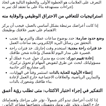
التعرف على العلامات هو الخطوة الأولى. والخطوة التالية هي اتخاذ
إجراءات مستهدفة بناءً على ما تعتقد أنك تمر به.
استراتيجيات للتعافي من الاحتراق الوظيفي والوقاية منه
إذا كانت أعراضك مرتبطة بشكل أساسي بالعمل، فيجب أن يركز
الاهتمام على تغيير علاقتك بوظيفتك:
وضع حدود صارمة
: حدد بوضوح ساعات عملك والتزم بها. تجنب
التحقق من رسائل البريد الإلكتروني بعد ساعات العمل.
خذ فترات راحة مجدية
: استخدم وقت إجازتك. خذ فترات راحة
قصيرة على مدار اليوم للانفصال وإعادة شحن طاقتك.
إعادة تقييم دورك
: تحدث مع مديرك حول عبء عملك أو
مسؤولياتك. ابحث عن طرق لتفويض المهام أو تحويل تركيزك
إلى مشاريع أكثر جاذبية.
إعطاء الأولوية للعناية بالذات
: استثمر وقتاً في الهوايات،
والتمارين الرياضية، والعلاقات الاجتماعية خارج العمل لإعادة
بناء طاقتك وشعورك بالذات.
التفكير في إجراء اختبار الاكتئاب: متى تطلب رؤية أعمق
إذا كانت أعراضك تبدو أكثر شمولاً - تؤثر على مزاجك واهتماماتك
خارج العمل، وتؤثر على نومك وشهيتك، وتصاحبها مشاعر اليأس -