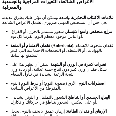
الأعراض الشائعة: التغيرات المزاجية والجسدية
والمعرفية
علامات الاكتئاب التحذيرية
واسعة ويمكن أن تؤثر عليك بطرق عديدة.
في حين أن التشخيص المهني ضروري، تشمل الأعراض الشائعة:
مزاج منخفض واسع الانتشار
: شعور مستمر بالحزن، أو الفراغ،
أو اليأس موجود معظم اليوم، تقريباً كل يوم.
: فقدان ملحوظ للاهتمام
فقدان الاهتمام أو المتعة (Anhedonia)
بالهوايات، أو الأنشطة، أو التجمعات الاجتماعية التي كنت
تستمتع بها سابقاً.
تغيرات كبيرة في الوزن أو الشهية
: يمكن أن يظهر هذا على
شكل فقدان وزن كبير دون اتباع حمية غذائية، أو زيادة وزن
نتيجة الرغبة الشديدة في تناول الطعام.
اضطرابات النوم
: الأرق (صعوبة النوم) أو فرط النوم (النوم
المفرط) من الأعراض الشائعة.
الهياج الجسدي أو التباطؤ
: الشعور بالتململ و"التوتر الشديد"،
أو على العكس، الشعور بتباطؤ في حركاتك وأفكارك.
الإرهاق أو فقدان الطاقة
: إرهاق عميق لا يخف بالنوم، يجعل