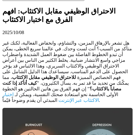
الاحتراق الوظيفي مقابل الاكتئاب: افهم
الفرق مع اختبار الاكتئاب
2025/10/08
هل تشعر بالإرهاق المزمن، والتشاؤم، وانخفاض الفعالية، لكنك غير
متأكد من السبب؟ أنت لست وحدك. في عالمنا سريع الخطى، يمكن
أن تبدو الخطوط الفاصلة بين ضغوط العمل الشديدة واضطراب
مزاجي واسع الانتشار ضبابية. يخلط الكثير من الناس بين أعراض
الاحتراق الوظيفي والاكتئاب السريري، وهذا الالتباس قد يؤخر
الحصول على الدعم المناسب. سيساعدك هذا الدليل الشامل على
فهم الخصائص المميزة
للاحتراق الوظيفي مقابل الاكتئاب
، مما
يمكّنك من تحديد ما قد تمر به. يسأل الكثيرون، "
كيف أتأكد إذا كنت
مصاباً بالاكتئاب؟
" إن فهم الفرق بين هاتين الحالتين هو الخطوة
الأولى الحاسمة نحو استعادة صحتك النفسية، ويمكن لـ
اختبار
المبدئي أن يقدم وضوحاً قيّماً.
الاكتئاب عبر الإنترنت