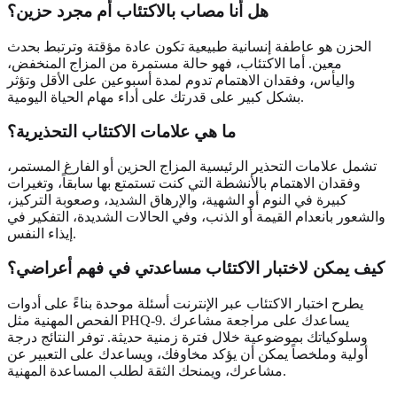
هل أنا مصاب بالاكتئاب أم مجرد حزين؟
الحزن هو عاطفة إنسانية طبيعية تكون عادة مؤقتة وترتبط بحدث
معين. أما الاكتئاب، فهو حالة مستمرة من المزاج المنخفض،
واليأس، وفقدان الاهتمام تدوم لمدة أسبوعين على الأقل وتؤثر
بشكل كبير على قدرتك على أداء مهام الحياة اليومية.
ما هي علامات الاكتئاب التحذيرية؟
تشمل علامات التحذير الرئيسية المزاج الحزين أو الفارغ المستمر،
وفقدان الاهتمام بالأنشطة التي كنت تستمتع بها سابقاً، وتغيرات
كبيرة في النوم أو الشهية، والإرهاق الشديد، وصعوبة التركيز،
والشعور بانعدام القيمة أو الذنب، وفي الحالات الشديدة، التفكير في
إيذاء النفس.
كيف يمكن لاختبار الاكتئاب مساعدتي في فهم أعراضي؟
يطرح اختبار الاكتئاب عبر الإنترنت أسئلة موحدة بناءً على أدوات
الفحص المهنية مثل PHQ-9. يساعدك على مراجعة مشاعرك
وسلوكياتك بموضوعية خلال فترة زمنية حديثة. توفر النتائج درجة
أولية وملخصاً يمكن أن يؤكد مخاوفك، ويساعدك على التعبير عن
مشاعرك، ويمنحك الثقة لطلب المساعدة المهنية.