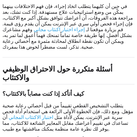
في حين أن كليهما يتطلب اتخاذ إجراء، فإن فهم الاختلافات بينهما
يمكّن من وضع استراتيجيات علاج مستهدفة. إذا كنت تشك، بعد
مراجعة هذه الفروقات، أن أعراضك تتوافق بشكل أكبر مع الاكتئاب،
فإن إجراء فحص أولي سري عبر الإنترنت يمكن أن يقدم رؤى قيمة.
قم بزيارة موقعنا لـ
إجراء اختبار اكتئاب مجاني
وفهم مشاعرك
بشكل أفضل. إنها طريقة خاصة تماماً تمنحك فهماً أعمق لما تمر به،
ويمكن أن تكون نقطة انطلاق لمحادثة مثمرة مع أخصائي رعاية
صحية. تذكر، لست مضطراً لخوض هذا بمفردك.
أسئلة متكررة حول الاحتراق الوظيفي
والاكتئاب
كيف أتأكد إذا كنت مصاباً بالاكتئاب؟
يتطلب التشخيص القطعي تقييماً من قبل أخصائي رعاية صحية
مؤهل. ومع ذلك، فإن الخطوة الأولى الرائعة هي استخدام أداة فحص
سرية عبر الإنترنت. يمكن لأداة مثل
اختبار الاكتئاب المجاني
أن
تساعدك في تقييم أعراضك مقابل المعايير الشائعة للاكتئاب، مما
يوفر لك نظرة عامة منظمة يمكنك مناقشتها مع طبيب.