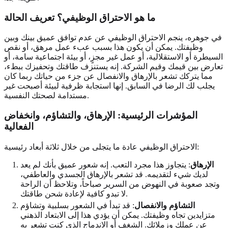
ما هو الاحتراق الوظيفي؟ تعريف الحالة
في جوهره، ينجم الاحتراق الوظيفي عن عدم توافق عميق بينك وبين
وظيفتك. يمكن أن يكون هذا بسبب عبء عمل مرهق، أو نقص
السيطرة أو الاستقلالية، أو عمل غير مجزٍ، أو بيئة اجتماعية سامة، أو
تعارض بين قيمك وقيم الشركة. إنه يستنزف طاقتك وتحفيزك ببطء،
مما يتركك تشعر بالإرهاق والانفصال عن جزء من حياتك ربما كان
يجلب لك الرضا في السابق. إنها استجابة ظرفية لبيئة أصبحت غير
مستدامة لصحتك النفسية.
المؤشرات الرئيسية: الإرهاق، والتشاؤم، وانخفاض
الفعالية
الاحتراق الوظيفي عادة ما يتجلى من خلال ثلاثة أبعاد رئيسية:
الإرهاق
: يتجاوز هذا مجرد التعب. إنه شعور عميق بأنك لم يعد
لديك شيء لتقديمه. قد تشعر بالإرهاق الجسدي والعاطفي،
وتجد صعوبة في النهوض من السرير صباحاً، وتلاحظ أن الراحة
لا تبدو كافية لإعادة شحن طاقتك.
التشاؤم والانفصال
: قد تبدأ في الشعور بسلبية وتشاؤم
متزايدين تجاه وظيفتك. يمكن أن يؤدي هذا إلى الابتعاد الذهني
عن عملك وزملائك. الشغف أو الاندماج الذي كنت تشعر به