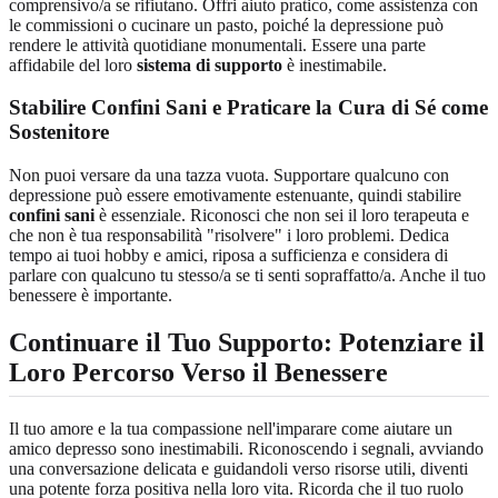
comprensivo/a se rifiutano. Offri aiuto pratico, come assistenza con
le commissioni o cucinare un pasto, poiché la depressione può
rendere le attività quotidiane monumentali. Essere una parte
affidabile del loro
sistema di supporto
è inestimabile.
Stabilire Confini Sani e Praticare la Cura di Sé come
Sostenitore
Non puoi versare da una tazza vuota. Supportare qualcuno con
depressione può essere emotivamente estenuante, quindi stabilire
confini sani
è essenziale. Riconosci che non sei il loro terapeuta e
che non è tua responsabilità "risolvere" i loro problemi. Dedica
tempo ai tuoi hobby e amici, riposa a sufficienza e considera di
parlare con qualcuno tu stesso/a se ti senti sopraffatto/a. Anche il tuo
benessere è importante.
Continuare il Tuo Supporto: Potenziare il
Loro Percorso Verso il Benessere
Il tuo amore e la tua compassione nell'imparare come aiutare un
amico depresso sono inestimabili. Riconoscendo i segnali, avviando
una conversazione delicata e guidandoli verso risorse utili, diventi
una potente forza positiva nella loro vita. Ricorda che il tuo ruolo