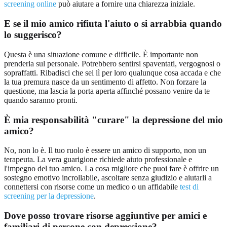
screening online
può aiutare a fornire una chiarezza iniziale.
E se il mio amico rifiuta l'aiuto o si arrabbia quando
lo suggerisco?
Questa è una situazione comune e difficile. È importante non
prenderla sul personale. Potrebbero sentirsi spaventati, vergognosi o
sopraffatti. Ribadisci che sei lì per loro qualunque cosa accada e che
la tua premura nasce da un sentimento di affetto. Non forzare la
questione, ma lascia la porta aperta affinché possano venire da te
quando saranno pronti.
È mia responsabilità "curare" la depressione del mio
amico?
No, non lo è. Il tuo ruolo è essere un amico di supporto, non un
terapeuta. La vera guarigione richiede aiuto professionale e
l'impegno del tuo amico. La cosa migliore che puoi fare è offrire un
sostegno emotivo incrollabile, ascoltare senza giudizio e aiutarli a
connettersi con risorse come un medico o un affidabile
test di
screening per la depressione
.
Dove posso trovare risorse aggiuntive per amici e
familiari di persone con depressione?