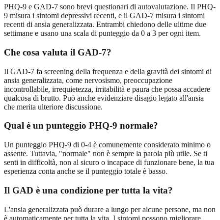
PHQ-9 e GAD-7 sono brevi questionari di autovalutazione. Il PHQ-
9 misura i sintomi depressivi recenti, e il GAD-7 misura i sintomi
recenti di ansia generalizzata. Entrambi chiedono delle ultime due
settimane e usano una scala di punteggio da 0 a 3 per ogni item.
Che cosa valuta il GAD-7?
Il GAD-7 fa screening della frequenza e della gravità dei sintomi di
ansia generalizzata, come nervosismo, preoccupazione
incontrollabile, irrequietezza, irritabilità e paura che possa accadere
qualcosa di brutto. Può anche evidenziare disagio legato all'ansia
che merita ulteriore discussione.
Qual è un punteggio PHQ-9 normale?
Un punteggio PHQ-9 di 0-4 è comunemente considerato minimo o
assente. Tuttavia, "normale" non è sempre la parola più utile. Se ti
senti in difficoltà, non al sicuro o incapace di funzionare bene, la tua
esperienza conta anche se il punteggio totale è basso.
Il GAD è una condizione per tutta la vita?
L'ansia generalizzata può durare a lungo per alcune persone, ma non
è automaticamente per tutta la vita. I sintomi possono migliorare,