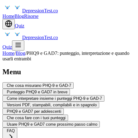
DepressionTest.co
Home
Blog
Risorse
Quiz
DepressionTest.co
Quiz
Home
/
Blog
/
PHQ9 e GAD7: punteggio, interpretazione e quando
usarli entrambi
Menu
Che cosa misurano PHQ-9 e GAD-7
Punteggio PHQ9 e GAD7 in breve
Come interpretare insieme i punteggi PHQ-9 e GAD-7
Versioni PDF, stampabili, compilabili e in spagnolo
PHQ9 e GAD7 per adolescenti
Che cosa fare con i tuoi punteggi
Usare PHQ9 e GAD7 come prossimo passo calmo
FAQ