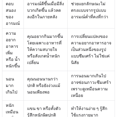
ตอบ
อารมณ์ดีขึ้นเมื่อมีสิ่ง
ช่วยแยกลักษณะไม่
สนอง
บวกเกิดขึ้น แล้วลด
ตรงแบบจากรูปแบบ
ของ
ลงอีกในภายหลัง
อารมณ์ต่ำที่คงที่กว่า
อารมณ์
ความ
คุณอยากกินมากขึ้น
การเปลี่ยนแปลงของ
อยาก
โดยเฉพาะอาหารที่
ความอยากอาหารอาจ
อาหาร
ให้ความสบายใจ
เป็นส่วนหนึ่งของรูป
เพิ่ม
หรือสังเกตน้ำหนัก
แบบซึมเศร้า ไม่ใช่แค่
หรือ น้ำ
เปลี่ยน
นิสัย
หนักขึ้น
การนอนมากเกินไป
นอน
คุณนอนนานกว่า
อาจซ่อนภาวะซึมเศร้า
มาก
ปกติ หรือยังง่วงแม้
เพราะดูเหมือนความ
เกินไป
นอนเพียงพอ
เหนื่อย
หนัก
แขน ขา หรือทั้งตัว
ทำให้งานง่าย ๆ รู้สึก
เหมือน
รู้สึกหนักผิดปกติ
ใช้แรงกายมาก