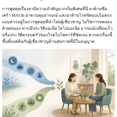
การพูดคุยเรื่องยามีความสำคัญมากเป็นพิเศษที่นี่ ยาต้านซึม
เศร้า MAOIs ยาควบคุมอารมณ์ และยาต้านโรคจิตแบบไม่ตรง
แบบควรอยู่ในการพูดคุยที่นำโดยผู้เชี่ยวชาญ ไม่ใช่การทดลอง
ด้วยตนเอง หากมีประวัติแมเนีย ไฮโปแมเนีย อารมณ์เปลี่ยนเร็ว
หรือประวัติครอบครัวของโรคไบโพลาร์ที่ชัดเจน ควรยกเรื่องนี้
ขึ้นตั้งแต่ต้นกับผู้เชี่ยวชาญด้านสุขภาพที่มีใบอนุญาต