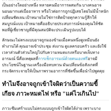
เป็นอย่างใดอย่างหนึ่ง หลายคนมีอาการผสมกัน บางคนอาจ
นอนมากแต่เบื่ออาหาร หรือไวต่อการถูกปฏิเสธโดยไม่มีน้ำหนัก
เปลี่ยนชัดเจน เป้าหมายไม่ใช่การติดป้ายทุกความรู้สึกให้
สมบูรณ์แบบ เป้าหมายคืออธิบายประสบการณ์ของคุณให้ชัด
พอที่ผู้เชี่ยวชาญที่มีคุณสมบัติจะประเมินรูปแบบได้
ลักษณะไม่ตรงแบบอาจถูกมองข้ามเมื่อคนหนึ่งดูเหมือนยัง
ทำงานได้ คุณอาจเข้าประชุม ส่งงาน ดูแลครอบครัว และยังใช้
เวลาส่วนตัวส่วนใหญ่ไปกับความหมดแรงหรือบาดเจ็บทาง
อารมณ์ นี่คือเหตุผลที่
การเช็กอารมณ์ด้วยตนเองฟรี
อาจมี
ประโยชน์ในฐานะเครื่องมือทบทวน มันเปลี่ยนข้อสังเกตที่
กระจัดกระจายให้เป็นภาพรวมอาการที่ชัดขึ้นเพื่อนำไปพูดคุย
ทำไมจึงอาจถูกเข้าใจผิดว่าเป็นความขี้
เกียจ ภาวะหมดไฟ หรือ "แค่ไวเกินไป"
ภาวะซึมเศร้าแบบไม่ตรงแบบถูกเข้าใจผิดได้ง่าย เพราะบาง