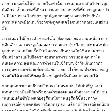
อาการมองเห็นได้จากภายในเท่านั้น การนอนมากเกินไปอาจถูก
ตัดสินว่าเป็นความขี้เกียจ ความอยากอาหารที่เพิ่มอาจถูกมองว่า
ไม่มีวินัย ความไวต่อการถูกปฏิเสธอาจถูกปัดตกว่าไวเกินไป
ความหนักเหมือนตะกั่วอาจฟังดูคลุมเครือจนกว่าคุณจะเคยผ่าน
มัน
ภาวะหมดไฟก็อาจทับซ้อนกันได้ ทั้งสองอาจมีความเหนื่อย การ
หลีกเลี่ยง และแรงจูงใจลดลง ความแตกต่างคือภาวะหมดไฟมัก
ผูกกับความเครียดเรื้อรังหรือภาระเกินอย่างใกล้ชิด ส่วนภาวะ
ซึมเศร้าอาจแผ่ไปถึงความอยากอาหาร การนอน คุณค่าใน
ตนเอง ความสุข และการทำงานในชีวิตประจำวันเกินกว่าตัว
กระตุ้นความเครียดเพียงหนึ่งอย่าง อย่างไรก็ตาม ทั้งสองอาจอยู่
ร่วมกันได้ และมีเพียงผู้เชี่ยวชาญเท่านั้นที่แยกภาพรวมได้
หากคุณพยายามอธิบายลักษณะไม่ตรงแบบ ให้เน้นที่รูปแบบ
แทนการปกป้องนิสัยหรือคุณค่าของตนเอง ตัวอย่างช่วยได้ เช่น
"ฉันนอนสิบชั่วโมงแต่ยังรู้สึกหนัก" "ฉันรู้สึกดีขึ้นระหว่าง
เหตุการณ์ดี ๆ แต่หลังจากนั้นก็ทรุดลง" หรือ "คำวิจารณ์เล็กน้อย
กระทบฉันหลายวัน" บันทึกที่เฉพาะเจาะจงมักมีประโยชน์กว่า