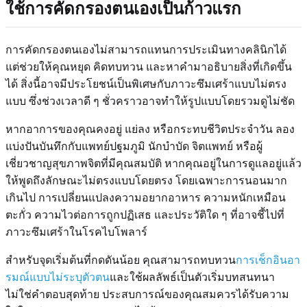
ใช้การคัดกรองตนเองเป็นก้าวแรก
การคัดกรองตนเองไม่สามารถแทนการประเมินทางคลินิกได้
แต่ช่วยให้คุณหยุด คิดทบทวน และหาคำมาอธิบายสิ่งที่เกิดขึ้น
ได้ สิ่งนี้อาจมีประโยชน์เป็นพิเศษกับภาวะซึมเศร้าแบบไม่ตรง
แบบ ซึ่งช่วงเวลาดี ๆ ชั่วคราวอาจทำให้รูปแบบโดยรวมดูไม่ชัด
หากอาการของคุณคงอยู่ แย่ลง หรือกระทบชีวิตประจำวัน ลอง
แบ่งปันบันทึกกับแพทย์ปฐมภูมิ นักบำบัด จิตแพทย์ หรือผู้
เชี่ยวชาญสุขภาพจิตที่มีคุณสมบัติ หากคุณอยู่ในการดูแลอยู่แล้ว
ให้พูดถึงลักษณะไม่ตรงแบบโดยตรง โดยเฉพาะการนอนมาก
เกินไป การเปลี่ยนแปลงความอยากอาหาร ความหนักเหมือน
ตะกั่ว ความไวต่อการถูกปฏิเสธ และประวัติใด ๆ ที่อาจชี้ไปที่
ภาวะซึมเศร้าในโรคไบโพลาร์
สำหรับจุดเริ่มต้นที่กดดันน้อย คุณสามารถทบทวน
การเช็กอินอา
รมณ์แบบไม่ระบุตัวตน
และใช้ผลลัพธ์เป็นตัวเริ่มบทสนทนา
ไม่ใช่คำตอบสุดท้าย ประสบการณ์ของคุณสมควรได้รับความ