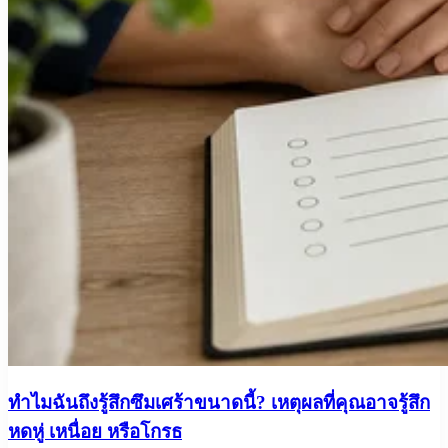
ทำไมฉันถึงรู้สึกซึมเศร้าขนาดนี้? เหตุผลที่คุณอาจรู้สึก
หดหู่ เหนื่อย หรือโกรธ