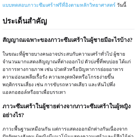
แบบทดสอบภาวะซึมเศร้าฟรีที่อิงตามหลักวิทยาศาสตร์
วันนี้
ประเด็นสำคัญ
สัญญาณเฉพาะของภาวะซึมเศร้าในผู้ชายมีอะไรบ้าง?
ในขณะที่ผู้ชายบางคนอาจประสบกับความเศร้าทั่วไป ผู้ชาย
จำนวนมากแสดงสัญญาณที่ต่างออกไป ตัวบ่งชี้ที่พบบ่อย ได้แก่
อาการทางกายภาพ เช่น ปวดหัวหรือปัญหาการย่อยอาหาร
ความอ่อนเพลียเรื้อรัง ความหงุดหงิดหรือโกรธง่ายขึ้น
พฤติกรรมเสี่ยง เช่น การขับรถหวาดเสียว และหันไปพึ่ง
แอลกอฮอล์หรือยาเพื่อบรรเทา
ภาวะซึมเศร้าในผู้ชายต่างจากภาวะซึมเศร้าในผู้หญิง
อย่างไร?
ภาวะพื้นฐานเหมือนกัน แต่การแสดงออกมักต่างกันเนื่องจาก
ปัจจัยทางสังคม ผู้หญิงมีแนวโน้มแสดงความเศร้าและรู้สึกไร้ค่า