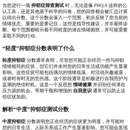
当您进行一项
抑郁症筛查测试
时，无论是像 PHQ-9 这样的公
认工具，还是其他基于科学的问卷，您的回答都会被汇总计算
以得出分数。这个分数会落入一个范围，初步反映了您当前的
情绪状态。重要的是要记住，这些是指导性建议，并非最终诊
断。每个范围都暗示着不同程度的潜在情绪困扰，并可能需要
采取不同的行动。
“轻度”抑郁症分数表明了什么
轻度抑郁症
分数通常表明，尽管您可能正在经历一些与抑郁
情绪相符的症状，但它们并未对您的日常生活或功能产生显著
影响。这些症状可能包括偶尔的情绪低落、对活动兴趣减退，
或者时有时无的悲伤感。这个阶段通常是积极进行自我照护与
监测的绝佳时机。这是一个反思您
情绪健康
并识别任何潜在
压力源的机会。早期干预和增强的
自我意识
通常可以防止这
些症状加剧。
解析“中度”抑郁症测试分数
中度抑郁症
分数表明您正在经历的症状更为明显，并可能对
您的日常生活、人际关系或工作产生显著影响。您可能会发现