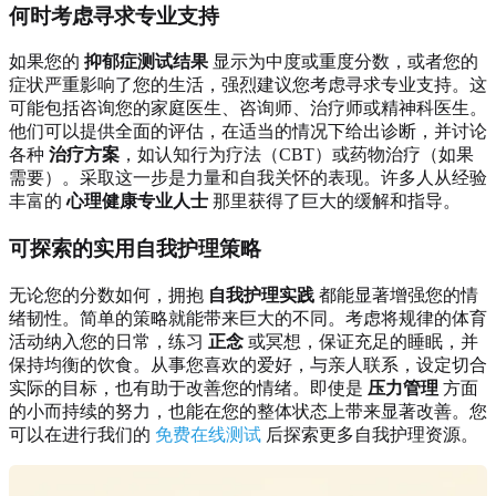
何时考虑寻求专业支持
如果您的
抑郁症测试结果
显示为中度或重度分数，或者您的
症状严重影响了您的生活，强烈建议您考虑寻求专业支持。这
可能包括咨询您的家庭医生、咨询师、治疗师或精神科医生。
他们可以提供全面的评估，在适当的情况下给出诊断，并讨论
各种
治疗方案
，如认知行为疗法（CBT）或药物治疗（如果
需要）。采取这一步是力量和自我关怀的表现。许多人从经验
丰富的
心理健康专业人士
那里获得了巨大的缓解和指导。
可探索的实用自我护理策略
无论您的分数如何，拥抱
自我护理实践
都能显著增强您的情
绪韧性。简单的策略就能带来巨大的不同。考虑将规律的体育
活动纳入您的日常，练习
正念
或冥想，保证充足的睡眠，并
保持均衡的饮食。从事您喜欢的爱好，与亲人联系，设定切合
实际的目标，也有助于改善您的情绪。即使是
压力管理
方面
的小而持续的努力，也能在您的整体状态上带来显著改善。您
可以在进行我们的
免费在线测试
后探索更多自我护理资源。