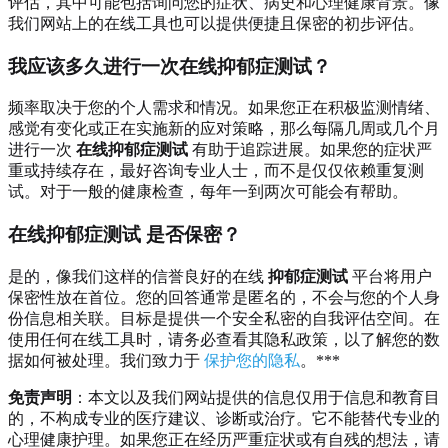
评估，其中可能包括询问您的症状、病史和心理健康背景。像
我们网站上的在线工具也可以提供便捷且保密的初步评估。
我应该多久进行一次在线抑郁症测试？
频率取决于您的个人需求和情况。如果您正在积极监测情绪、
感觉有变化或正在实施新的应对策略，那么每隔几周或几个月
进行一次
在线抑郁症测试
有助于追踪进展。如果您的症状严
重或持续存在，最好咨询专业人士，而不是仅仅依赖重复测
试。对于一般的健康检查，每年一到两次可能会有帮助。
在线抑郁症测试
是否保密？
是的，像我们这样的信誉良好的在线
抑郁症测试
平台将用户
保密性放在首位。您的回答通常是匿名的，不会与您的个人身
份信息相关联。目标是提供一个安全私密的自我评估空间。在
使用任何在线工具时，请务必查看其隐私政策，以了解您的数
据如何被处理。我们致力于
保护您的隐私
。***
免责声明
：本文以及我们网站提供的信息仅用于信息和教育目
的，不构成专业的医疗建议、诊断或治疗。它不能替代专业的
心理健康护理。如果您正在经历严重症状或有自残的想法，请