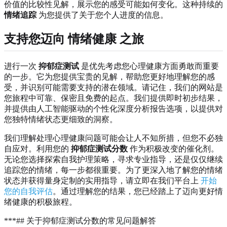
价值的比较性见解，展示您的感受可能如何变化。这种持续的
情绪追踪
为您提供了关于您个人进度的信息。
支持您迈向
情绪健康
之旅
进行一次
抑郁症测试
是优先考虑您心理健康方面勇敢而重要
的一步。它为您提供宝贵的见解，帮助您更好地理解您的感
受，并识别可能需要支持的潜在领域。请记住，我们的网站是
您旅程中可靠、保密且免费的起点。我们提供即时初步结果，
并提供由人工智能驱动的个性化深度分析报告选项，以提供对
您独特情绪状态更细致的洞察。
我们理解处理心理健康问题可能会让人不知所措，但您不必独
自应对。利用您的
抑郁症测试分数
作为积极改变的催化剂。
无论您选择探索自我护理策略，寻求专业指导，还是仅仅继续
追踪您的情绪，每一步都很重要。为了更深入地了解您的情绪
状态并获得量身定制的实用指导，请立即在我们平台上
开始
您的自我评估
。通过理解您的结果，您已经踏上了迈向更好情
绪健康的积极旅程。
***## 关于抑郁症测试分数的常见问题解答