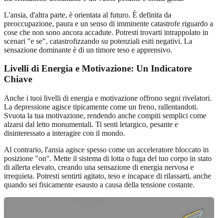
L'ansia, d'altra parte, è orientata al futuro. È definita da
preoccupazione, paura e un senso di imminente catastrofe riguardo a
cose che non sono ancora accadute. Potresti trovarti intrappolato in
scenari "e se", catastrofizzando su potenziali esiti negativi. La
sensazione dominante è di un timore teso e apprensivo.
Livelli di Energia e Motivazione: Un Indicatore
Chiave
Anche i tuoi livelli di energia e motivazione offrono segni rivelatori.
La depressione agisce tipicamente come un freno, rallentandoti.
Svuota la tua motivazione, rendendo anche compiti semplici come
alzarsi dal letto monumentali. Ti senti letargico, pesante e
disinteressato a interagire con il mondo.
Al contrario, l'ansia agisce spesso come un acceleratore bloccato in
posizione "on". Mette il sistema di lotta o fuga del tuo corpo in stato
di allerta elevato, creando una sensazione di energia nervosa e
irrequieta. Potresti sentirti agitato, teso e incapace di rilassarti, anche
quando sei fisicamente esausto a causa della tensione costante.