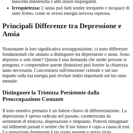
mascella indolenzita e altri dolori inspiegabili.
Irrequietezza:
L'ansia può farti sentire irrequieto e incapace di
stare fermo, come se avessi energia nervosa repressa.
Principali Differenze tra Depressione e
Ansia
Nonostante la loro significativa sovrapposizione, ci sono differenze
fondamentali che aiutano a distinguere tra depressione e ansia. Sono
depresso o solo triste? Questa è una domanda che molte persone si
pongono, e comprendere queste distinzioni può fornire la chiarezza
tanto necessaria. Concentrarsi sull'emozione centrale e sul suo
impatto sulla tua energia può rivelare indizi importanti sul tuo stato
mentale.
Distinguere la Tristezza Persistente dalla
Preoccupazione Costante
Il tono emotivo primario è un fattore chiave di differenziazione. La
depressione è spesso radicata nel passato, caratterizzata da
sentimenti di tristezza, disperazione e rimpianto. Potresti rimuginare
sui fallimenti passati o sentire che il tuo futuro è cupo a causa di essi.
La sensazione dominante è un vuoto pesante e senza gioia.