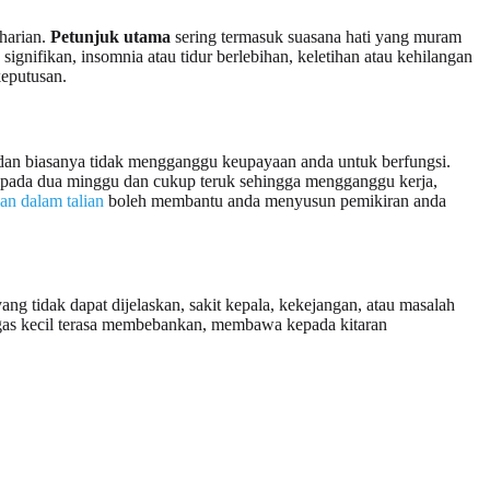
harian.
Petunjuk utama
sering termasuk suasana hati yang muram
ignifikan, insomnia atau tidur berlebihan, keletihan atau kehilangan
keputusan.
ra dan biasanya tidak mengganggu keupayaan anda untuk berfungsi.
ripada dua minggu dan cukup teruk sehingga mengganggu kerja,
gan dalam talian
boleh membantu anda menyusun pemikiran anda
g tidak dapat dijelaskan, sakit kepala, kekejangan, atau masalah
tugas kecil terasa membebankan, membawa kepada kitaran