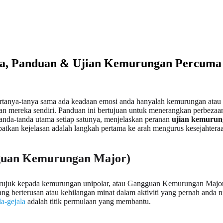
ala, Panduan & Ujian Kemurungan Percuma
rtanya-tanya sama ada keadaan emosi anda hanyalah kemurungan atau s
an mereka sendiri. Panduan ini bertujuan untuk menerangkan perbezaa
nda-tanda utama setiap satunya, menjelaskan peranan
ujian kemuru
tkan kejelasan adalah langkah pertama ke arah mengurus kesejahter
uan Kemurungan Major)
merujuk kepada kemurungan unipolar, atau Gangguan Kemurungan Maj
yang berterusan atau kehilangan minat dalam aktiviti yang pernah anda
la-gejala
adalah titik permulaan yang membantu.