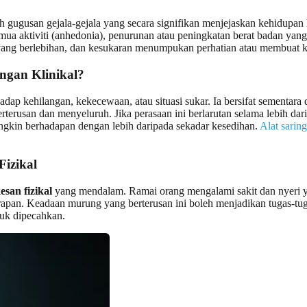
 gugusan gejala-gejala yang secara signifikan menjejaskan kehidupan 
a aktiviti (anhedonia), penurunan atau peningkatan berat badan yang s
ah yang berlebihan, dan kesukaran menumpukan perhatian atau membuat 
ngan Klinikal?
adap kehilangan, kekecewaan, atau situasi sukar. Ia bersifat sementa
erusan dan menyeluruh. Jika perasaan ini berlarutan selama lebih da
ngkin berhadapan dengan lebih daripada sekadar kesedihan.
Alat sarin
izikal
esan fizikal
yang mendalam. Ramai orang mengalami sakit dan nyeri yan
harapan. Keadaan murung yang berterusan ini boleh menjadikan tugas-
tuk dipecahkan.