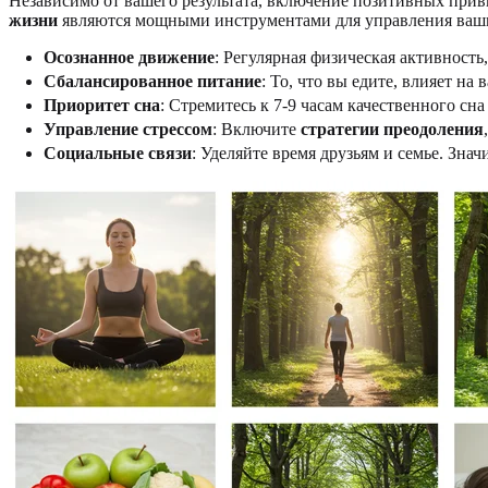
Независимо от вашего результата, включение позитивных при
жизни
являются мощными инструментами для управления ваш
Осознанное движение
: Регулярная физическая активност
Сбалансированное питание
: То, что вы едите, влияет н
Приоритет сна
: Стремитесь к 7-9 часам качественного сн
Управление стрессом
: Включите
стратегии преодоления
Социальные связи
: Уделяйте время друзьям и семье. Зн