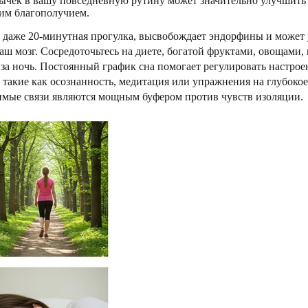
вычек в вашу повседневную рутину может значительно улучшить
им благополучием.
ь, даже 20-минутная прогулка, высвобождает эндорфины и може
а ваш мозг. Сосредоточьтесь на диете, богатой фруктами, овоща
а за ночь. Постоянный график сна помогает регулировать настрое
, такие как осознанность, медитация или упражнения на глубоко
ачимые связи являются мощным буфером против чувств изоляции.