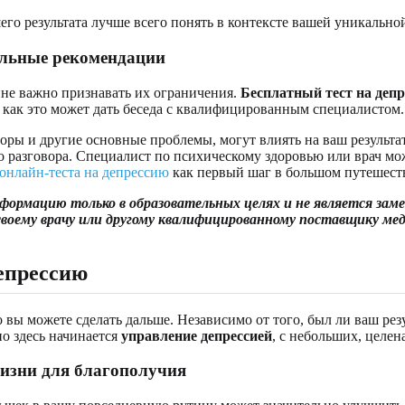
го результата лучше всего понять в контексте вашей уникально
альные рекомендации
не важно признавать их ограничения.
Бесплатный тест на деп
 как это может дать беседа с квалифицированным специалистом.
оры и другие основные проблемы, могут влиять на ваш результа
ого разговора. Специалист по психическому здоровью или врач м
онлайн-теста на депрессию
как первый шаг в большом путешест
рмацию только в образовательных целях и не является заме
 своему врачу или другому квалифицированному поставщику ме
епрессию
что вы можете сделать дальше. Независимо от того, был ли ваш р
о здесь начинается
управление депрессией
, с небольших, целе
жизни для благополучия