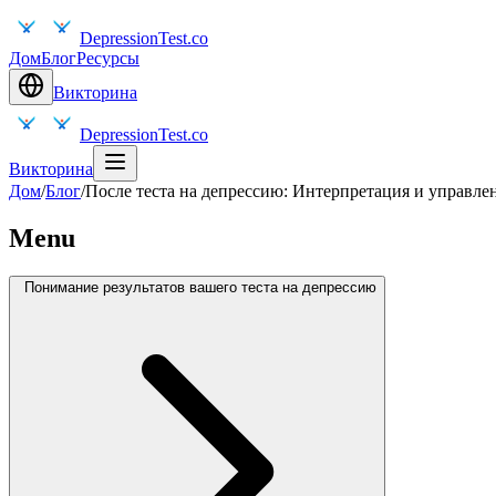
DepressionTest.co
Дом
Блог
Ресурсы
Викторина
DepressionTest.co
Викторина
Дом
/
Блог
/
После теста на депрессию: Интерпретация и управле
Menu
Понимание результатов вашего теста на депрессию