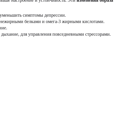
 ваше настроение и устойчивость. Эти
изменения образа
т уменьшить симптомы депрессии.
ми, нежирными белками и омега-3 жирными кислотами.
ние.
е дыхание, для управления повседневными стрессорами.