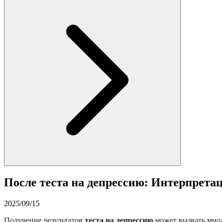
После теста на депрессию: Интерпрета
2025/09/15
Получение результатов
теста на депрессию
может вызвать множ