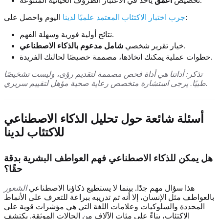
يأخذ في الاعتبار الظروف الحياتية المتنوعة.
تخصيص
أعمق
اليوم واحصل على:
جرب اختبار الاكتئاب المعتمد علميًا لدينا
نتائج أولية فورية وسهلة الفهم.
.
خيار تقرير شخصي
شامل مدعوم بالذكاء الاصطناعي
خطوات عملية يمكنك اتخاذها، مصممة خصيصًا لحالتك الفريدة.
تذكر: أداتنا هي أداة فحص مصممة لتقديم رؤى، وليست تشخيصًا
طبيًا. يرجى استشارة متخصص رعاية صحية مؤهل لتقييم سريري.
أسئلة شائعة حول تحليل الذكاء الاصطناعي
للاكتئاب لدينا
هل يمكن للذكاء الاصطناعي فهم العواطف البشرية بدقة
حقًا؟
هذا سؤال مهم جدًا. بينما لا يستطيع ذكاؤنا الاصطناعي
الشعور
بالعواطف مثل الإنسان، إلا أنه تم تدريبه ببراعة للتعرف على الأنماط
المحددة والسلوكيات وعلامات اللغة التي هي مؤشرات قوية على
الاكتئاب، بناءً على مئات الآلاف من الحالات الموثقة. يكتشف