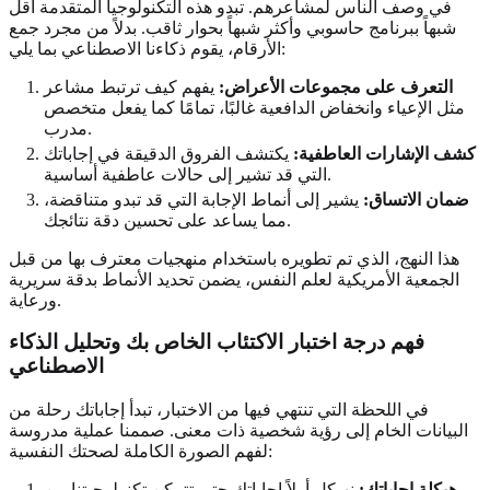
في وصف الناس لمشاعرهم. تبدو هذه التكنولوجيا المتقدمة أقل
شبهاً ببرنامج حاسوبي وأكثر شبهاً بحوار ثاقب. بدلاً من مجرد جمع
الأرقام، يقوم ذكاءنا الاصطناعي بما يلي:
التعرف على مجموعات الأعراض:
يفهم كيف ترتبط مشاعر
مثل الإعياء وانخفاض الدافعية غالبًا، تمامًا كما يفعل متخصص
مدرب.
كشف الإشارات العاطفية:
يكتشف الفروق الدقيقة في إجاباتك
التي قد تشير إلى حالات عاطفية أساسية.
ضمان الاتساق:
يشير إلى أنماط الإجابة التي قد تبدو متناقضة،
مما يساعد على تحسين دقة نتائجك.
هذا النهج، الذي تم تطويره باستخدام منهجيات معترف بها من قبل
الجمعية الأمريكية لعلم النفس، يضمن تحديد الأنماط بدقة سريرية
ورعاية.
فهم درجة اختبار الاكتئاب الخاص بك وتحليل الذكاء
الاصطناعي
في اللحظة التي تنتهي فيها من الاختبار، تبدأ إجاباتك رحلة من
البيانات الخام إلى رؤية شخصية ذات معنى. صممنا عملية مدروسة
لفهم الصورة الكاملة لصحتك النفسية:
هيكلة إجاباتك:
نهيكل أولاً إجاباتك حتى تتمكن تكنولوجيتنا من