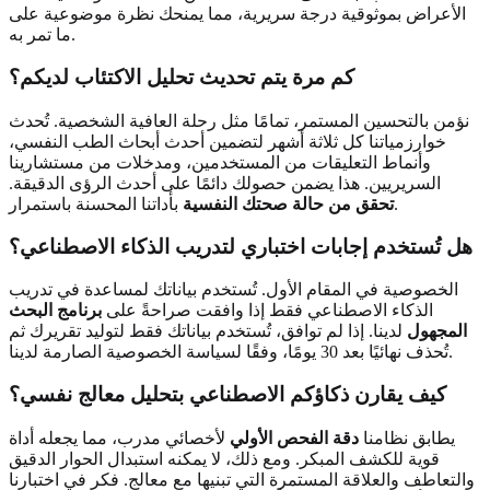
الأعراض بموثوقية درجة سريرية، مما يمنحك نظرة موضوعية على
ما تمر به.
كم مرة يتم تحديث تحليل الاكتئاب لديكم؟
نؤمن بالتحسين المستمر، تمامًا مثل رحلة العافية الشخصية. تُحدث
خوارزمياتنا كل ثلاثة أشهر لتضمين أحدث أبحاث الطب النفسي،
وأنماط التعليقات من المستخدمين، ومدخلات من مستشارينا
السريريين. هذا يضمن حصولك دائمًا على أحدث الرؤى الدقيقة.
بأداتنا المحسنة باستمرار.
تحقق من حالة صحتك النفسية
هل تُستخدم إجابات اختباري لتدريب الذكاء الاصطناعي؟
الخصوصية في المقام الأول. تُستخدم بياناتك لمساعدة في تدريب
الذكاء الاصطناعي فقط إذا وافقت صراحةً على
برنامج البحث
المجهول
لدينا. إذا لم توافق، تُستخدم بياناتك فقط لتوليد تقريرك ثم
تُحذف نهائيًا بعد 30 يومًا، وفقًا لسياسة الخصوصية الصارمة لدينا.
كيف يقارن ذكاؤكم الاصطناعي بتحليل معالج نفسي؟
يطابق نظامنا
دقة الفحص الأولي
لأخصائي مدرب، مما يجعله أداة
قوية للكشف المبكر. ومع ذلك، لا يمكنه استبدال الحوار الدقيق
والتعاطف والعلاقة المستمرة التي تبنيها مع معالج. فكر في اختبارنا