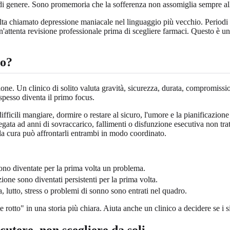
 di genere. Sono promemoria che la sofferenza non assomiglia sempre all
olta chiamato depressione maniacale nel linguaggio più vecchio. Periodi
'attenta revisione professionale prima di scegliere farmaci. Questo è uno
mo?
ne. Un clinico di solito valuta gravità, sicurezza, durata, compromissio
 spesso diventa il primo focus.
ifficili mangiare, dormire o restare al sicuro, l'umore e la pianificazio
egata ad anni di sovraccarico, fallimenti o disfunzione esecutiva non tra
la cura può affrontarli entrambi in modo coordinato.
ono diventate per la prima volta un problema.
ione sono diventati persistenti per la prima volta.
, lutto, stress o problemi di sonno sono entrati nel quadro.
otto" in una storia più chiara. Aiuta anche un clinico a decidere se i sin
utere, non scegliere da soli