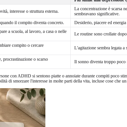
La concentrazione è scarsa ne
tà, interesse o struttura esterna.
sembravano significative.
re quando il compito diventa concreto.
Desiderio, piacere ed energia
re a scuola, al lavoro, a casa o nelle
Le routine sono crollate dopo
ambiare compito o cercare
L'agitazione sembra legata a 
ne, procrastinazione o scarso
Il sonno diventa troppo poco 
persone con ADHD si sentono piatte o annoiate durante compiti poco st
tà di smorzare l'interesse in molte parti della vita, incluse cose che u