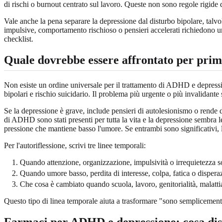
di rischi o burnout centrato sul lavoro. Queste non sono regole rigide
Vale anche la pena separare la depressione dal disturbo bipolare, talv
impulsive, comportamento rischioso o pensieri accelerati richiedono un
checklist.
Quale dovrebbe essere affrontato per pri
Non esiste un ordine universale per il trattamento di ADHD e depressio
bipolari e rischio suicidario. Il problema più urgente o più invalidante
Se la depressione è grave, include pensieri di autolesionismo o rende d
di ADHD sono stati presenti per tutta la vita e la depressione sembra l
pressione che mantiene basso l'umore. Se entrambi sono significativi, 
Per l'autoriflessione, scrivi tre linee temporali:
Quando attenzione, organizzazione, impulsività o irrequietezza s
Quando umore basso, perdita di interesse, colpa, fatica o disperaz
Che cosa è cambiato quando scuola, lavoro, genitorialità, malattia
Questo tipo di linea temporale aiuta a trasformare "sono semplicemente r
Farmaci per ADHD e depressione: cosa disc