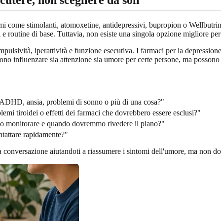
i come stimolanti, atomoxetine, antidepressivi, bupropion o Wellbutri
e routine di base. Tuttavia, non esiste una singola opzione migliore per 
lsività, iperattività e funzione esecutiva. I farmaci per la depressione 
sono influenzare sia attenzione sia umore per certe persone, ma possono 
e, ADHD, ansia, problemi di sonno o più di una cosa?"
lemi tiroidei o effetti dei farmaci che dovrebbero essere esclusi?"
o monitorare e quando dovremmo rivedere il piano?"
ontattare rapidamente?"
 conversazione aiutandoti a riassumere i sintomi dell'umore, ma non dov