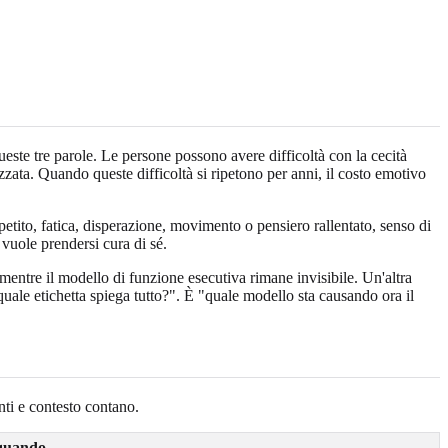
este tre parole. Le persone possono avere difficoltà con la cecità
zzata. Quando queste difficoltà si ripetono per anni, il costo emotivo
etito, fatica, disperazione, movimento o pensiero rallentato, senso di
vuole prendersi cura di sé.
ntre il modello di funzione esecutiva rimane invisibile. Un'altra
le etichetta spiega tutto?". È "quale modello sta causando ora il
nti e contesto contano.
quando...