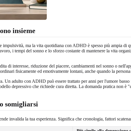
ono insieme
à e impulsività, ma la vita quotidiana con ADHD è spesso più ampia di qu
avoro, i tempi del sonno e lo sforzo costante di mantenere la vita organi
ita di interesse, riduzione del piacere, cambiamenti nel sonno o nell'app
i ordinari fisicamente ed emotivamente lontani, anche quando la persona 
. Un adulto con ADHD può essere trattato per anni per l'umore basso me
o depressivo che richiede cura diretta. La domanda pratica non è "qua
o somigliarsi
de invalida la tua esperienza. Significa che cronologia, fattori scatena
Più simile alla depressione 