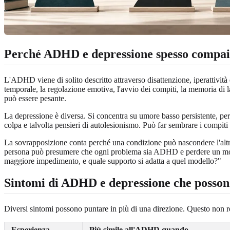
Perché ADHD e depressione spesso compai
L'ADHD viene di solito descritto attraverso disattenzione, iperattivit
temporale, la regolazione emotiva, l'avvio dei compiti, la memoria di l
può essere pesante.
La depressione è diversa. Si concentra su umore basso persistente, perd
colpa e talvolta pensieri di autolesionismo. Può far sembrare i compit
La sovrapposizione conta perché una condizione può nascondere l'altra
persona può presumere che ogni problema sia ADHD e perdere un modell
maggiore impedimento, e quale supporto si adatta a quel modello?"
Sintomi di ADHD e depressione che posson
Diversi sintomi possono puntare in più di una direzione. Questo non ren
Esperienza
Più simile all'ADHD quando...